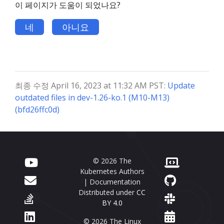
이 페이지가 도움이 되었나요?
네
아니요
최종 수정 April 16, 2023 at 11:32 AM PST:
Update
outdated files in dev-1.26-ko.1 (M10-M13)
(bfd26ffc0d)
© 2026 The
Kubernetes Authors
| Documentation
Distributed under
CC
BY 4.0
© 2026 The Linux