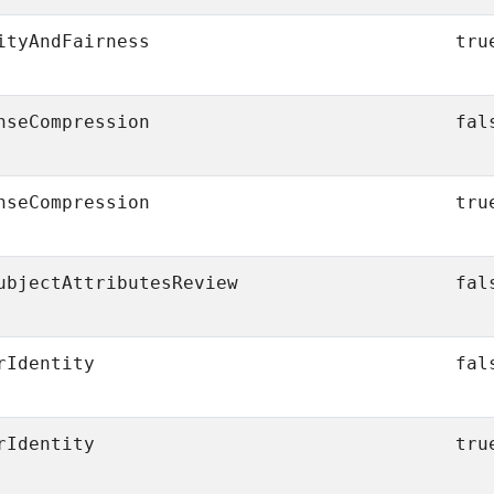
ityAndFairness
tru
nseCompression
fal
nseCompression
tru
ubjectAttributesReview
fal
rIdentity
fal
rIdentity
tru