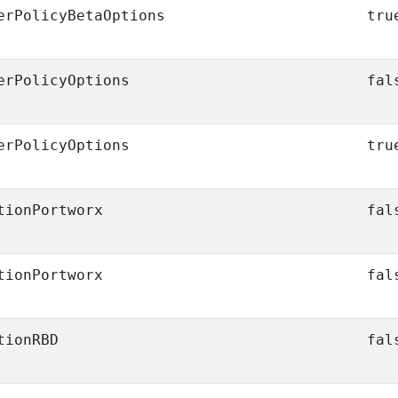
erPolicyBetaOptions
tru
erPolicyOptions
fal
erPolicyOptions
tru
tionPortworx
fal
tionPortworx
fal
tionRBD
fal