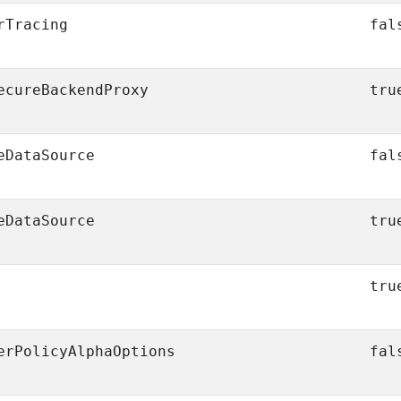
rTracing
fal
ecureBackendProxy
tru
eDataSource
fal
eDataSource
tru
tru
erPolicyAlphaOptions
fal