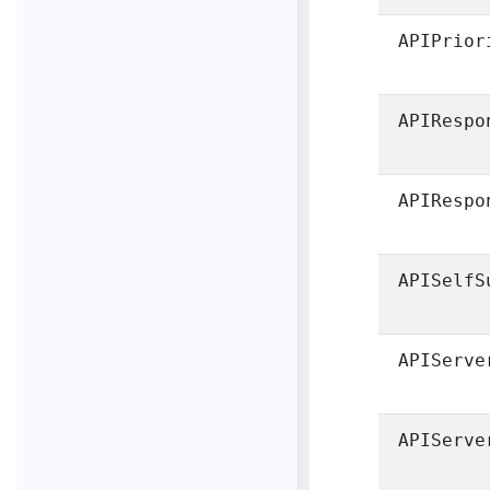
APIPrior
APIRespo
APIRespo
APISelfS
APIServe
APIServe