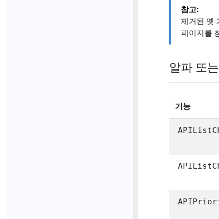
참고:
제거된 옛
페이지를 
알파 또는
기능
APIListC
APIListC
APIPrior