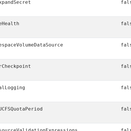
xpandSecret
fal
eHealth
fal
espaceVolumeDataSource
fal
rCheckpoint
fal
alLogging
fal
UCFSQuotaPeriod
fal
sourceValidationExpressions
fal