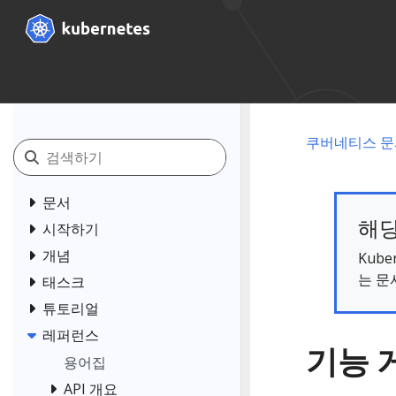
쿠버네티스 문
문서
해당
시작하기
개념
Kub
는 문
태스크
튜토리얼
레퍼런스
기능 
용어집
API 개요