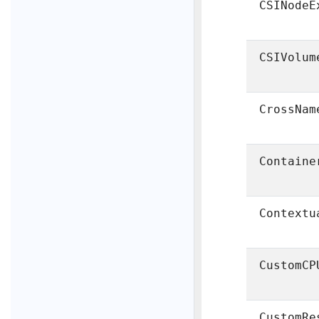
CSINodeE
CSIVolum
CrossNam
Containe
Contextu
CustomCP
CustomRe