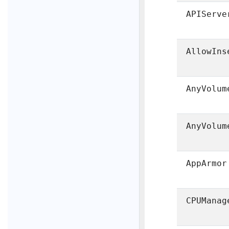
APIServe
AllowIns
AnyVolum
AnyVolum
AppArmor
CPUManag