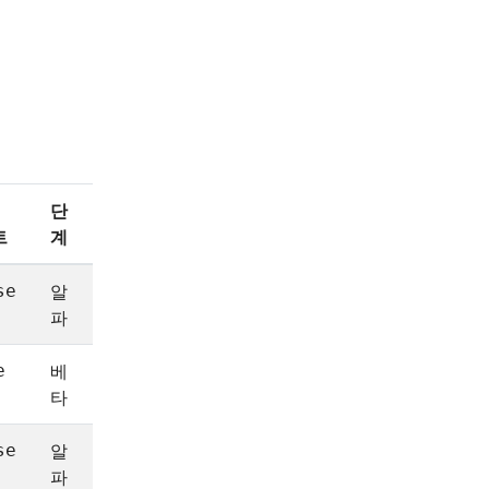
단
도
종
트
계
입
료
알
1.8
1.8
se
파
베
1.9
e
타
알
1.18
1.19
se
파