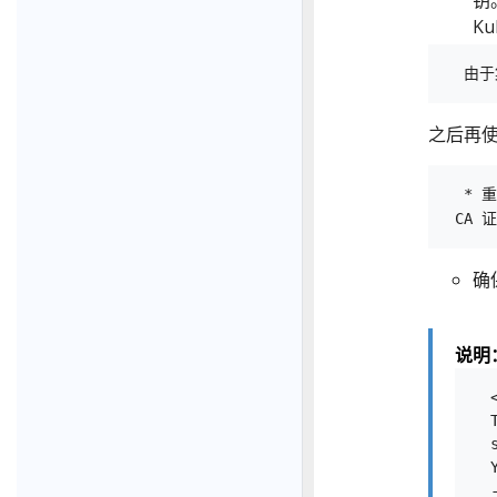
钥
Ku
之后再使
  * 
确
说明
  <
  
  
  
  -