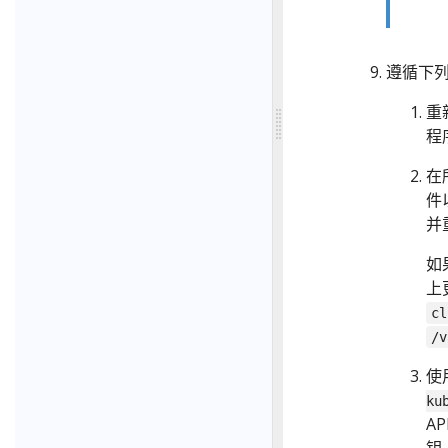
遵循下
重
程
在
件
并
如
上
cl
/v
使
ku
A