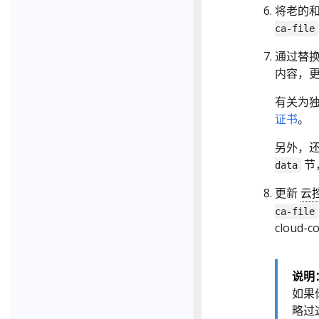
将老的和
ca-file
通过替
内容，
有关为
证书
。
另外，还要
节
data
更新
云控
ca-file
cloud-c
说明
如果你
略过