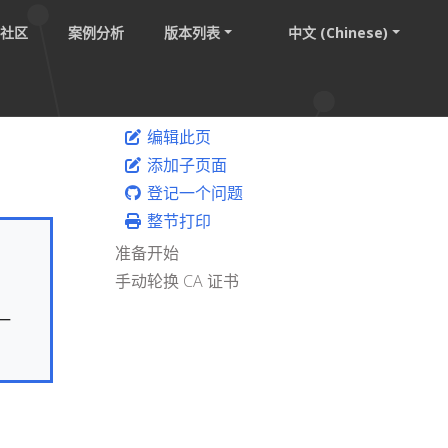
社区
案例分析
版本列表
中文 (Chinese)
编辑此页
添加子页面
登记一个问题
整节打印
准备开始
手动轮换 CA 证书
一