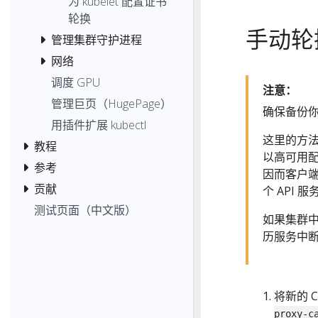
为 kubelet 配置证书
轮换
手动轮换
管理集群守护进程
网络
调度 GPU
注意：
管理巨页（HugePage）
确保备份
用插件扩展 kubectl
这里的方法假
教程
以高可用配
参考
因而客户端
贡献
个 API 
测试页面（中文版）
如果集群中
历服务中
将新的 
proxy-c