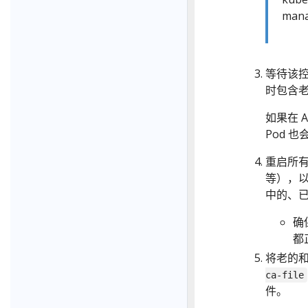
man
等待该控
时包含老
如果在 
Pod 
重启所有使
等），以便
中的、
确
都
将老的和
ca-file
件。