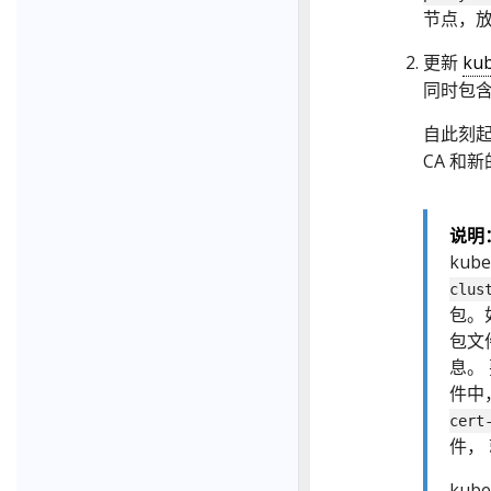
节点，放在
更新
kub
同时包含老
自此刻
CA 和新的
说明
kube
clus
包。
包文
息。
件中
cert
件，
kub