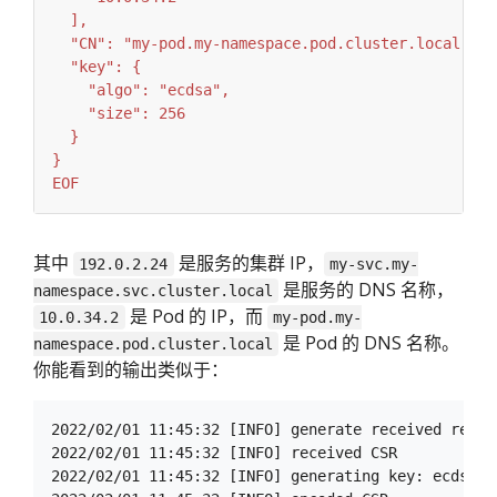
EOF
其中
是服务的集群 IP，
192.0.2.24
my-svc.my-
是服务的 DNS 名称，
namespace.svc.cluster.local
是 Pod 的 IP，而
10.0.34.2
my-pod.my-
是 Pod 的 DNS 名称。
namespace.pod.cluster.local
你能看到的输出类似于：
2022/02/01 11:45:32 [INFO] generate received reques
2022/02/01 11:45:32 [INFO] received CSR

2022/02/01 11:45:32 [INFO] generating key: ecdsa-25