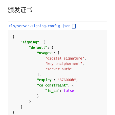
颁发证书
tls/server-signing-config.json
"signing"
"default"
"usages"
"digital signature"
"key encipherment"
"server auth"
"expiry"
: 
"876000h"
"ca_constraint"
"is_ca"
: 
false
}