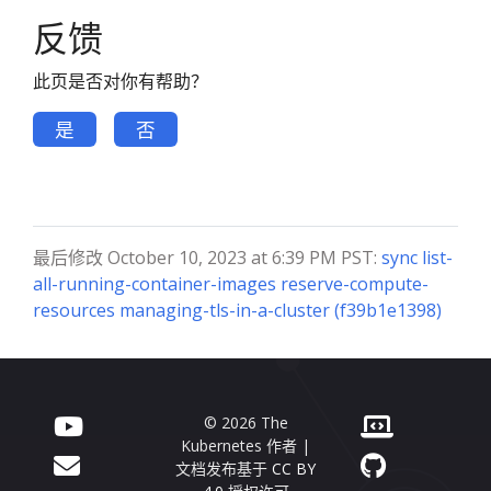
反馈
此页是否对你有帮助？
是
否
最后修改 October 10, 2023 at 6:39 PM PST:
sync list-
all-running-container-images reserve-compute-
resources managing-tls-in-a-cluster (f39b1e1398)
© 2026 The
Kubernetes 作者 |
文档发布基于
CC BY