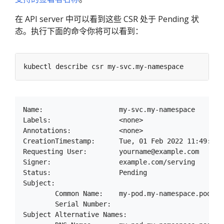
在 API server 中可以看到这些 CSR 处于 Pending 状
态。执行下面的命令你将可以看到：
Name:                   my-svc.my-namespace

Labels:                 <none>

Annotations:            <none>

CreationTimestamp:      Tue, 01 Feb 2022 11:49:15 -
Requesting User:        yourname@example.com

Signer:                 example.com/serving

Status:                 Pending

Subject:

        Common Name:    my-pod.my-namespace.pod.clu
        Serial Number:

Subject Alternative Names:
