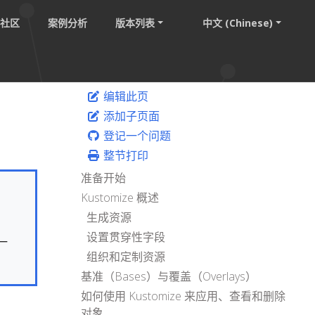
社区
案例分析
版本列表
中文 (Chinese)
编辑此页
添加子页面
登记一个问题
整节打印
准备开始
Kustomize 概述
生成资源
设置贯穿性字段
一
组织和定制资源
基准（Bases）与覆盖（Overlays）
如何使用 Kustomize 来应用、查看和删除
对象