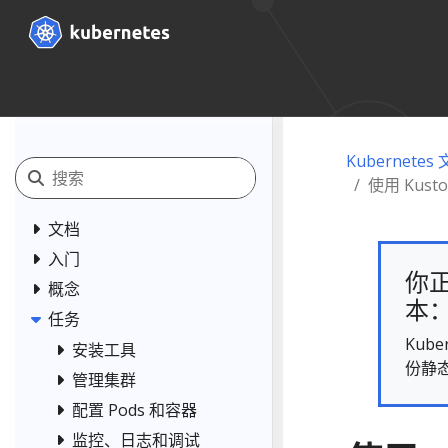
Kubernetes
使用 Kust
文档
入门
你正
概念
本： 
任务
Kub
安装工具
份静
管理集群
配置 Pods 和容器
监控、日志和调试