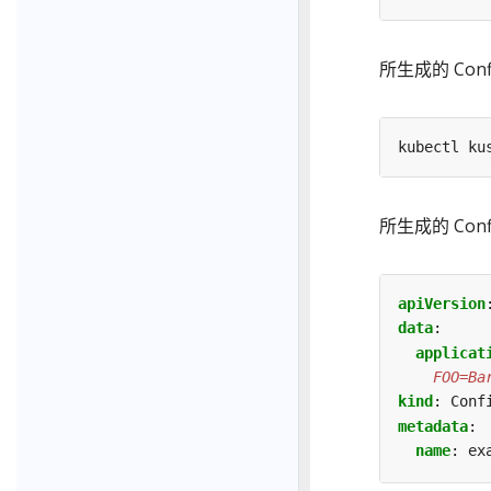
所生成的 Co
所生成的 Conf
apiVersion
data
:
applicat
    FOO=Ba
kind
:
Conf
metadata
:
name
:
ex