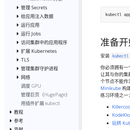
管理 Secrets
给应用注入数据
运行应用
运行 Jobs
准备开
访问集群中的应用程序
扩展 Kubernetes
安装
kubectl
TLS
你必须拥有一个 
管理集群守护进程
让其与你的集
网络
个节点不能作
调度 GPU
Minikube
构建
管理巨页（HugePage）
练习环境之一
用插件扩展 kubectl
Killerco
教程
KodeKl
参考
玩转 Kub
贡献