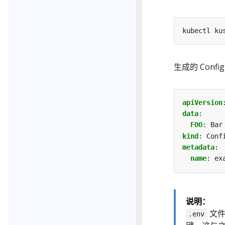
生成的 Confi
apiVersion
data
:
FOO
:
Bar
kind
:
Conf
metadata
:
name
:
ex
说明：
文件
.env