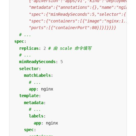
      "ports":[{"containerPort":80}]}]}}}}
# ...
spec
:
replicas
:
2
# 由 scale 命令填写
# ...
minReadySeconds
:
5
selector
:
matchLabels
:
# ...
app
:
nginx
template
:
metadata
:
# ...
labels
:
app
:
nginx
spec
: