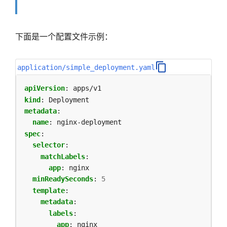
下面是一个配置文件示例：
application/simple_deployment.yaml
apiVersion
:
apps/v1
kind
:
Deployment
metadata
:
name
:
nginx-deployment
spec
:
selector
:
matchLabels
:
app
:
nginx
minReadySeconds
:
5
template
:
metadata
:
labels
:
app
:
nginx