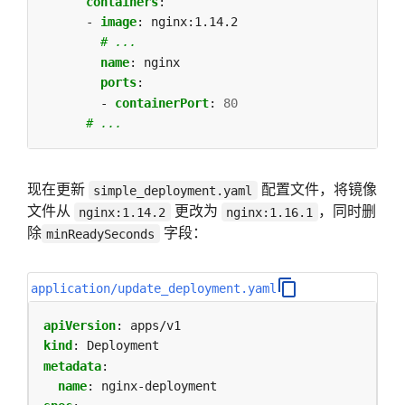
containers
:
- 
image
:
nginx:1.14.2
# ...
name
:
nginx
ports
:
- 
containerPort
:
80
# ...
现在更新
配置文件，将镜像
simple_deployment.yaml
文件从
更改为
，同时删
nginx:1.14.2
nginx:1.16.1
除
字段：
minReadySeconds
application/update_deployment.yaml
apiVersion
:
apps/v1
kind
:
Deployment
metadata
:
name
:
nginx-deployment