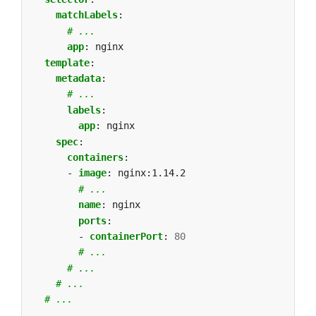
matchLabels
:
# ...
app
:
nginx
template
:
metadata
:
# ...
labels
:
app
:
nginx
spec
:
containers
:
- 
image
:
nginx:1.14.2
# ...
name
:
nginx
ports
:
- 
containerPort
:
80
# ...
# ...
# ...
# ...