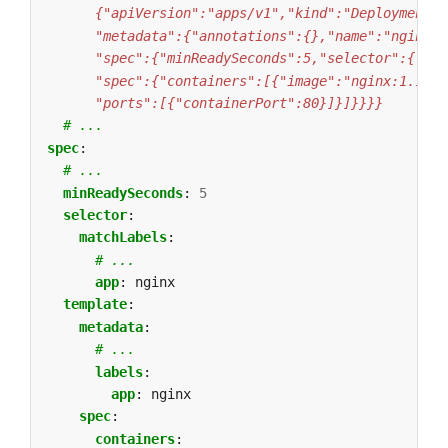
      "ports":[{"containerPort":80}]}]}}}}
# ...
spec
:
# ...
minReadySeconds
:
5
selector
:
matchLabels
:
# ...
app
:
nginx
template
:
metadata
:
# ...
labels
:
app
:
nginx
spec
:
containers
: