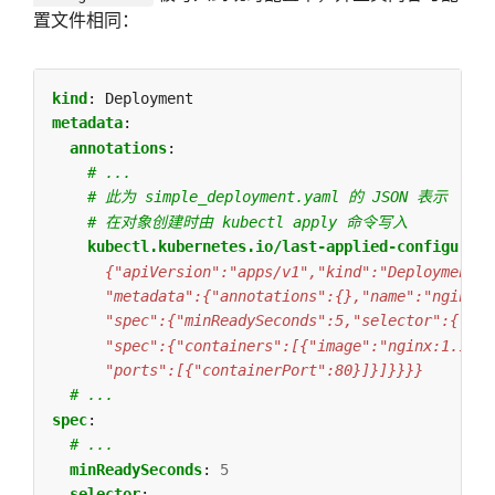
置文件相同：
kind
:
Deployment
metadata
:
annotations
:
# ...
# 此为 simple_deployment.yaml 的 JSON 表示
# 在对象创建时由 kubectl apply 命令写入
kubectl.kubernetes.io/last-applied-configurati
      "ports":[{"containerPort":80}]}]}}}}
# ...
spec
:
# ...
minReadySeconds
:
5
selector
: