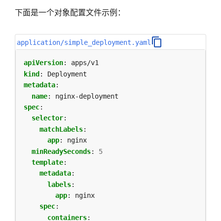
下面是一个对象配置文件示例：
application/simple_deployment.yaml
apiVersion
:
apps/v1
kind
:
Deployment
metadata
:
name
:
nginx-deployment
spec
:
selector
:
matchLabels
:
app
:
nginx
minReadySeconds
:
5
template
:
metadata
:
labels
:
app
:
nginx
spec
:
containers
: