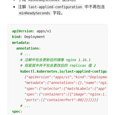
注解
中不再包含
last-applied-configuration
字段。
minReadySeconds
apiVersion
:
apps/v1
kind
:
Deployment
metadata
:
annotations
:
# ...
# 注解中包含更新后的镜像 nginx 1.16.1
# 但是其中并不包含更改后的 replicas 值 2
kubectl.kubernetes.io/last-applied-configurati
      "ports":[{"containerPort":80}]}]}}}}
# ...
spec
: