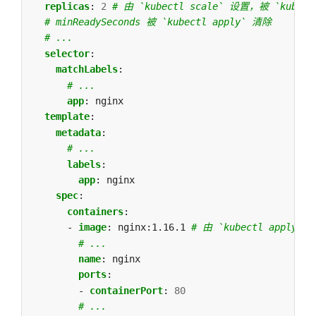
replicas
:
2
# 由 `kubectl scale` 设置，被 `kubec
# minReadySeconds 被 `kubectl apply` 清除
# ...
selector
:
matchLabels
:
# ...
app
:
nginx
template
:
metadata
:
# ...
labels
:
app
:
nginx
spec
:
containers
:
- 
image
:
nginx:1.16.1
# 由 `kubectl apply` 
# ...
name
:
nginx
ports
:
- 
containerPort
:
80
# ...