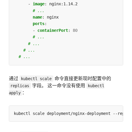
- 
image
:
nginx:1.14.2
# ...
name
:
nginx
ports
:
- 
containerPort
:
80
# ...
# ...
# ...
# ...
通过
命令直接更新现时配置中的
kubectl scale
字段。 这一命令没有使用
replicas
kubectl
：
apply
kubectl scale deployment/nginx-deployment --replic