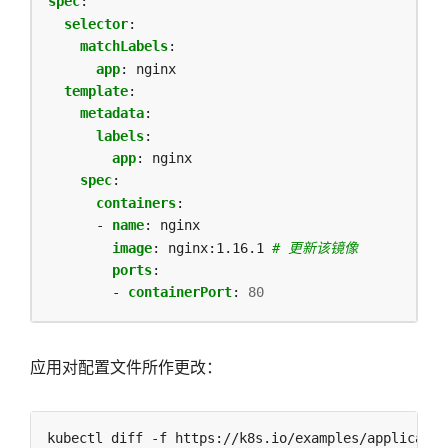
spec
:
selector
:
matchLabels
:
app
:
nginx
template
:
metadata
:
labels
:
app
:
nginx
spec
:
containers
:
- 
name
:
nginx
image
:
nginx:1.16.1
# 更新该镜像
ports
:
- 
containerPort
:
80
应用对配置文件所作更改：