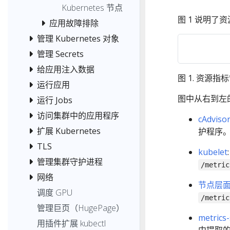
Kubernetes 节点
图 1 说明了
应用故障排除
管理 Kubernetes 对象
管理 Secrets
节点层面
metrics
资源指标
API
给应用注入数据
图 1. 资源指
运行应用
图中从右到左
运行 Jobs
H
访问集群中的应用程序
cAdviso
扩展 Kubernetes
护程序
kubectl
TLS
kubelet
top
管理集群守护进程
/metric
网络
节点层
调度 GPU
/metric
管理巨页（HugePage）
metrics
用插件扩展 kubectl