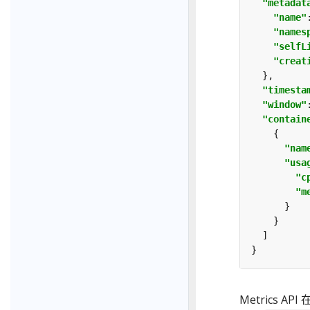
"metadat
"name"
"names
"selfL
"creat
"timesta
"window"
"contain
"nam
"usa
"c
"m
Metrics API 