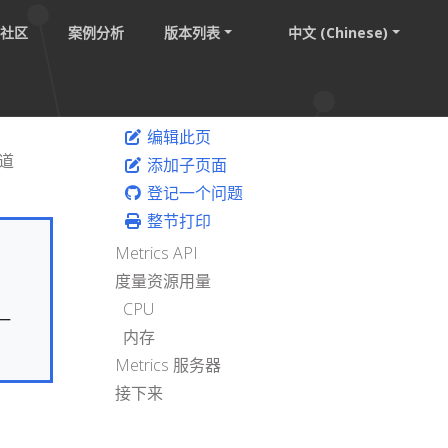
社区
案例分析
版本列表
中文 (Chinese)
编辑此页
道
添加子页面
登记一个问题
整节打印
Metrics API
度量资源用量
CPU
一
内存
Metrics 服务器
接下来