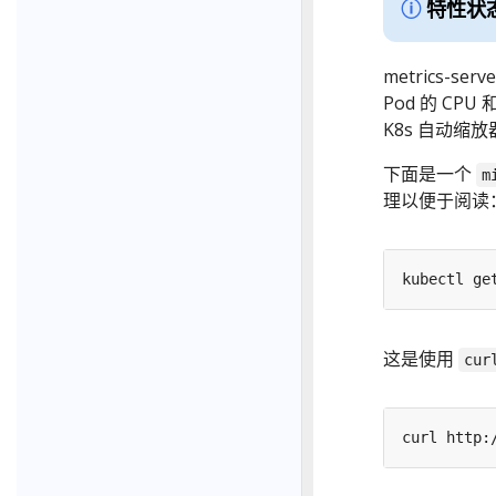
特性状
metrics-s
Pod 的 C
K8s 自动缩
下面是一个
m
理以便于阅读
kubectl ge
这是使用
cur