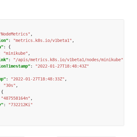
"NodeMetrics"
ion"
: 
"metrics.k8s.io/v1beta1"
a"
: 
"minikube"
ink"
: 
"/apis/metrics.k8s.io/v1beta1/nodes/minikube"
ionTimestamp"
: 
"2022-01-27T18:48:43Z"
mp"
: 
"2022-01-27T18:48:33Z"
: 
"30s"
 
"487558164n"
y"
: 
"732212Ki"