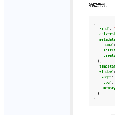
响应示例：
"kind"
: 
"apiVers
"metadat
"name"
"selfL
"creat
"timesta
"window"
"usage"
"cpu"
:
"memor