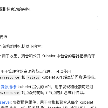
资源指标管道的架构。
集群
节点
标管道
容器
的架构组件包括以下内容：
PA
运行时
cAdvisor
API
Metrics-
kubelet
容器
r
: 用于收集、聚合和公开 Kubelet 中包含的容器指标的守
服务器
Server
运行时
Pod 数据
。
: 用于管理容器资源的节点代理。 可以使用
和
kubelet API 端点访问资源指标。
s/resource
/stats
面资源指标
: kubelet 提供的 API，用于发现和检索可通过
端点获得的每个节点的汇总统计信息。
s/resource
-server
: 集群插件组件，用于收集和聚合从每个 kubelet