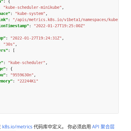
a"
: 
"kube-scheduler-minikube"
pace"
: 
"kube-system"
ink"
: 
"/apis/metrics.k8s.io/v1beta1/namespaces/kube-syst
ionTimestamp"
: 
"2022-01-27T19:25:00Z"
mp"
: 
"2022-01-27T19:24:31Z"
: 
"30s"
ers"
e"
: 
"kube-scheduler"
ge"
pu"
: 
"9559630n"
emory"
: 
"22244Ki"
在
k8s.io/metrics
代码库中定义。 你必须启用
API 聚合层