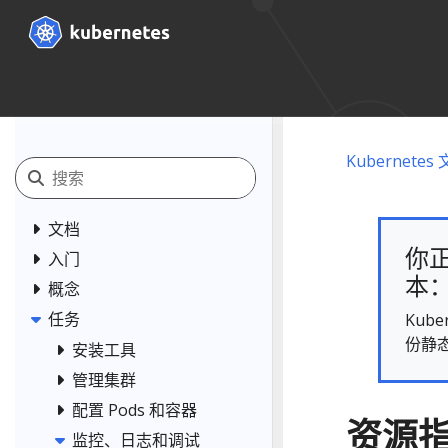
Kubernetes
文档
你正
入门
本： 
概念
任务
Kub
份静
安装工具
管理集群
配置 Pods 和容器
资源
监控、日志和调试