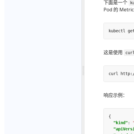
下面是一个
k
Pod 的 Metr
kubectl ge
这是使用
cur
响应示例：
"kind"
: 
"apiVers