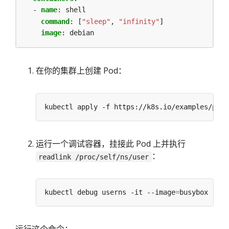
- 
name
:
shell
command
:
[
"sleep"
,
"infinity"
]
image
:
debian
在你的集群上创建 Pod：
运行一个调试容器，挂接此 Pod 上并执行
：
readlink /proc/self/ns/user
kubectl debug userns -it --image
=