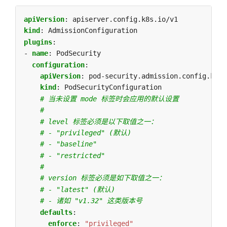
apiVersion
:
apiserver.config.k8s.io/v1
kind
:
AdmissionConfiguration
plugins
:
- 
name
:
PodSecurity
configuration
:
apiVersion
:
pod-security.admission.config.k8s.
kind
:
PodSecurityConfiguration
# 当未设置 mode 标签时会应用的默认设置
#
# level 标签必须是以下取值之一：
# - "privileged" (默认)
# - "baseline"
# - "restricted"
#
# version 标签必须是如下取值之一：
# - "latest" (默认) 
# - 诸如 "v1.32" 这类版本号
defaults
:
enforce
:
"privileged"