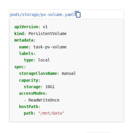
pods/storage/pv-volume.yaml
apiVersion
:
v1
kind
:
PersistentVolume
metadata
:
name
:
task-pv-volume
labels
:
type
:
local
spec
:
storageClassName
:
manual
capacity
:
storage
:
10Gi
accessModes
:
- ReadWriteOnce
hostPath
:
path
:
"/mnt/data"