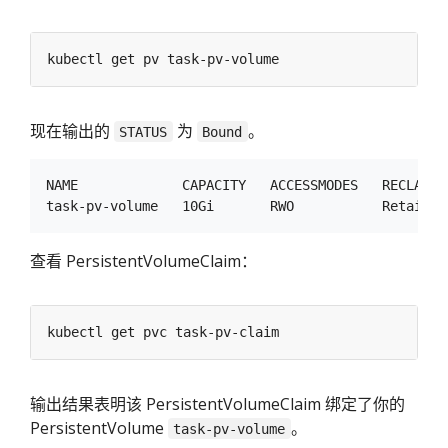
现在输出的
为
。
STATUS
Bound
NAME             CAPACITY   ACCESSMODES   RECLAIMP
查看 PersistentVolumeClaim：
输出结果表明该 PersistentVolumeClaim 绑定了你的
PersistentVolume
。
task-pv-volume