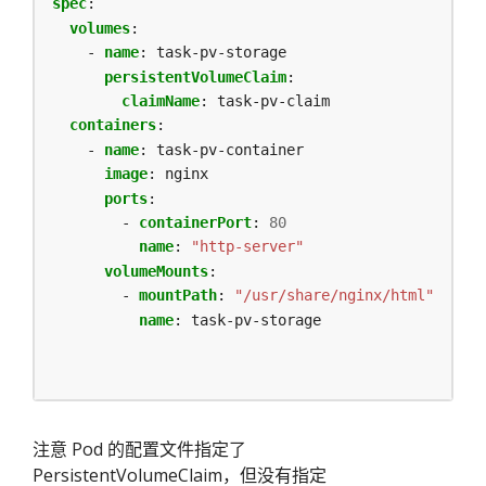
spec
:
volumes
:
- 
name
:
task-pv-storage
persistentVolumeClaim
:
claimName
:
task-pv-claim
containers
:
- 
name
:
task-pv-container
image
:
nginx
ports
:
- 
containerPort
:
80
name
:
"http-server"
volumeMounts
:
- 
mountPath
:
"/usr/share/nginx/html"
name
:
task-pv-storage
注意 Pod 的配置文件指定了
PersistentVolumeClaim，但没有指定