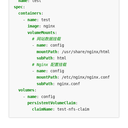
name
:
test
spec
:
containers
:
- 
name
:
test
image
:
nginx
volumeMounts
:
# 网站数据挂载
- 
name
:
config
mountPath
:
/usr/share/nginx/html
subPath
:
html
# Nginx 配置挂载
- 
name
:
config
mountPath
:
/etc/nginx/nginx.conf
subPath
:
nginx.conf
volumes
:
- 
name
:
config
persistentVolumeClaim
:
claimName
:
test-nfs-claim