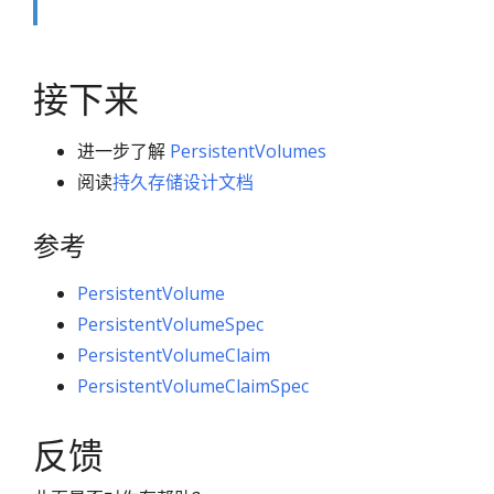
接下来
进一步了解
PersistentVolumes
阅读
持久存储设计文档
参考
PersistentVolume
PersistentVolumeSpec
PersistentVolumeClaim
PersistentVolumeClaimSpec
反馈