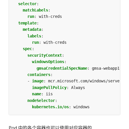
selector
:
matchLabels
:
run
:
with-creds
template
:
metadata
:
labels
:
run
:
with-creds
spec
:
securityContext
:
windowsOptions
:
gmsaCredentialSpecName
:
gmsa-webapp1
containers
:
- 
image
:
mcr.microsoft.com/windows/servercor
imagePullPolicy
:
Always
name
:
iis
nodeSelector
:
kubernetes.io/os
:
windows
Pod 中的各个容器也可以使用对应容器的