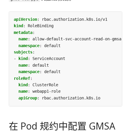
apiVersion
:
rbac.authorization.k8s.io/v1
kind
:
RoleBinding
metadata
:
name
:
allow-default-svc-account-read-on-gmsa-Web
namespace
:
default
subjects
:
- 
kind
:
ServiceAccount
name
:
default
namespace
:
default
roleRef
:
kind
:
ClusterRole
name
:
webapp1-role
apiGroup
:
rbac.authorization.k8s.io
在 Pod 规约中配置 GMSA