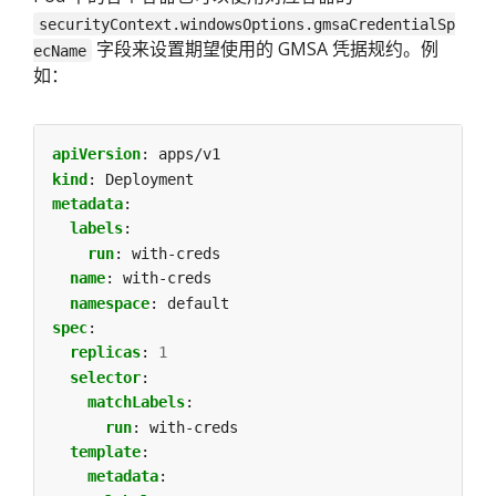
securityContext.windowsOptions.gmsaCredentialSp
字段来设置期望使用的 GMSA 凭据规约。例
ecName
如：
apiVersion
:
apps/v1
kind
:
Deployment
metadata
:
labels
:
run
:
with-creds
name
:
with-creds
namespace
:
default
spec
:
replicas
:
1
selector
:
matchLabels
:
run
:
with-creds
template
:
metadata
: