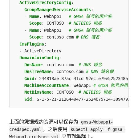
ActiveDirectoryConfig
:
GroupManagedServiceAccounts
:
- 
Name
:
WebApp1  
# GMSA 账号的用户名
Scope
:
CONTOSO 
# NETBIOS 域名
- 
Name
:
WebApp1  
# GMSA 账号的用户名
Scope
:
contoso.com
# DNS 域名
CmsPlugins
:
- ActiveDirectory
DomainJoinConfig
:
DnsName
:
contoso.com 
# DNS 域名
DnsTreeName
:
contoso.com
# DNS 域名根
Guid
:
244818ae-87ac-4fcd-92ec-e79e5252348a 
#
MachineAccountName
:
WebApp1
# GMSA 账号的用户名
NetBiosName
:
CONTOSO 
# NETBIOS 域名
Sid
:
S-1-5-21-2126449477-2524075714-3094792973
上面的凭据规约资源可以保存为
gmsa-Webapp1-
，之后使用
credspec.yaml
kubectl apply -f gmsa-
应用到集群上。
Webapp1-credspec.yml