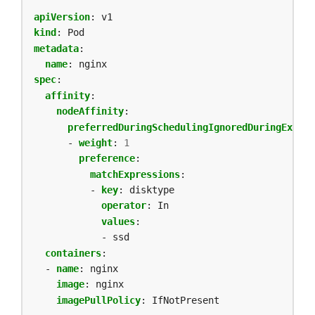
apiVersion
:
v1
kind
:
Pod
metadata
:
name
:
nginx
spec
:
affinity
:
nodeAffinity
:
preferredDuringSchedulingIgnoredDuringExecut
- 
weight
:
1
preference
:
matchExpressions
:
- 
key
:
disktype
operator
:
In
values
:
- ssd          
containers
:
- 
name
:
nginx
image
:
nginx
imagePullPolicy
:
IfNotPresent