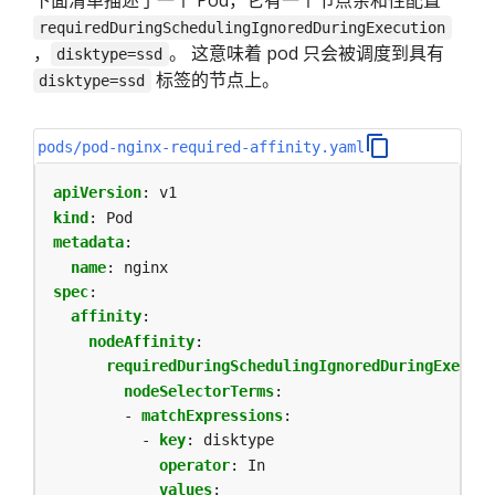
下面清单描述了一个 Pod，它有一个节点亲和性配置
requiredDuringSchedulingIgnoredDuringExecution
，
。 这意味着 pod 只会被调度到具有
disktype=ssd
标签的节点上。
disktype=ssd
pods/pod-nginx-required-affinity.yaml
apiVersion
:
v1
kind
:
Pod
metadata
:
name
:
nginx
spec
:
affinity
:
nodeAffinity
:
requiredDuringSchedulingIgnoredDuringExecuti
nodeSelectorTerms
:
- 
matchExpressions
:
- 
key
:
disktype
operator
:
In
values
: