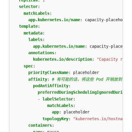
selector
:
matchLabels
:
app.kubernetes.io/name
:
capacity-placeholder
template
:
metadata
:
labels
:
app.kubernetes.io/name
:
capacity-placehold
annotations
:
kubernetes.io/description
:
"Capacity rese
spec
:
priorityClassName
:
placeholder
affinity
:
# 有可能的话，将这些 Pod 开销放到不同
podAntiAffinity
:
preferredDuringSchedulingIgnoredDuringEx
- 
labelSelector
:
matchLabels
:
app
:
placeholder
topologyKey
:
"kubernetes.io/hostname"
containers
:
- 
name
:
pause