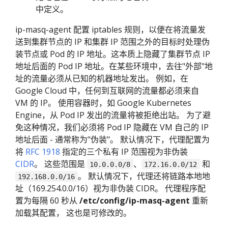
中定义。
ip-masq-agent 配置 iptables 规则，以便在将流量发
送到集群节点的 IP 和集群 IP 范围之外的目标时处理伪
装节点或 Pod 的 IP 地址。这本质上隐藏了集群节点 IP
地址后面的 Pod IP 地址。在某些环境中，去往"外部"地
址的流量必须从已知的机器地址发出。 例如，在
Google Cloud 中，任何到互联网的流量都必须来自
VM 的 IP。 使用容器时，如 Google Kubernetes
Engine，从 Pod IP 发出的流量将被拒绝出站。 为了避
免这种情况，我们必须将 Pod IP 隐藏在 VM 自己的 IP
地址后面 - 通常称为"伪装"。 默认情况下，代理配置为
将
RFC 1918
指定的三个私有 IP 范围视为非伪装
CIDR
。 这些范围是
、
和
10.0.0.0/8
172.16.0.0/12
。 默认情况下，代理还将链路本地地
192.168.0.0/16
址（169.254.0.0/16）视为非伪装 CIDR。 代理程序配
置为每隔 60 秒从
/etc/config/ip-masq-agent
重新
加载其配置， 这也是可修改的。