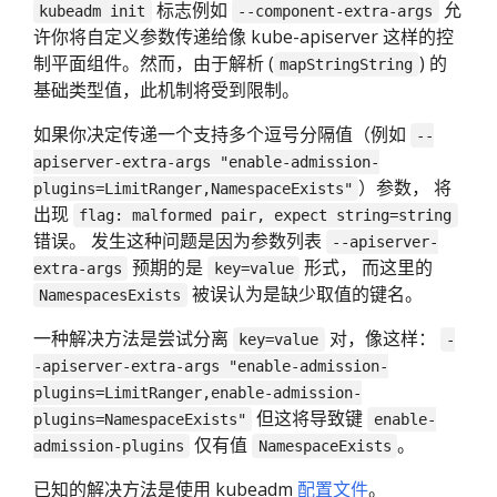
标志例如
允
kubeadm init
--component-extra-args
许你将自定义参数传递给像 kube-apiserver 这样的控
制平面组件。然而，由于解析 (
) 的
mapStringString
基础类型值，此机制将受到限制。
如果你决定传递一个支持多个逗号分隔值（例如
--
apiserver-extra-args "enable-admission-
）参数， 将
plugins=LimitRanger,NamespaceExists"
出现
flag: malformed pair, expect string=string
错误。 发生这种问题是因为参数列表
--apiserver-
预期的是
形式， 而这里的
extra-args
key=value
被误认为是缺少取值的键名。
NamespacesExists
一种解决方法是尝试分离
对，像这样：
key=value
-
-apiserver-extra-args "enable-admission-
plugins=LimitRanger,enable-admission-
但这将导致键
plugins=NamespaceExists"
enable-
仅有值
。
admission-plugins
NamespaceExists
已知的解决方法是使用 kubeadm
配置文件
。