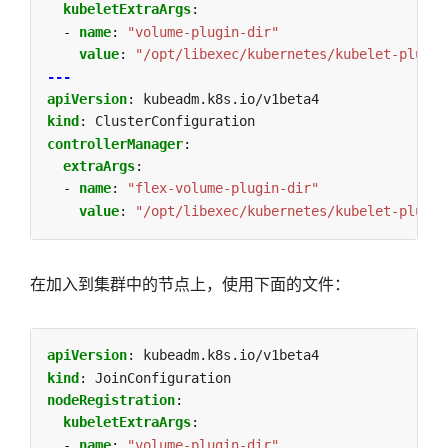
kubeletExtraArgs
:
- 
name
:
"volume-plugin-dir"
value
:
"/opt/libexec/kubernetes/kubelet-plugin
---
apiVersion
:
kubeadm.k8s.io/v1beta4
kind
:
ClusterConfiguration
controllerManager
:
extraArgs
:
- 
name
:
"flex-volume-plugin-dir"
value
:
"/opt/libexec/kubernetes/kubelet-plugin
在加入到集群中的节点上，使用下面的文件：
apiVersion
:
kubeadm.k8s.io/v1beta4
kind
:
JoinConfiguration
nodeRegistration
:
kubeletExtraArgs
:
- 
name
:
"volume-plugin-dir"