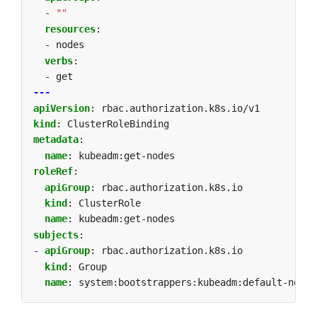
- 
""
resources
:
- nodes
verbs
:
- get
---
apiVersion
:
rbac.authorization.k8s.io/v1
kind
:
ClusterRoleBinding
metadata
:
name
:
kubeadm:get-nodes
roleRef
:
apiGroup
:
rbac.authorization.k8s.io
kind
:
ClusterRole
name
:
kubeadm:get-nodes
subjects
:
- 
apiGroup
:
rbac.authorization.k8s.io
kind
:
Group
name
:
system:bootstrappers:kubeadm:default-node-