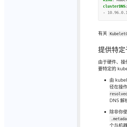
clusterDNS
- 
10.96.0.
有关
Kubelet
提供特定
由于硬件、操
要特定的 ku
由 kub
径在操
resolve
DNS 
除非你使
.metada
个与机