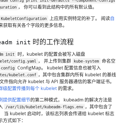
eadm config print init-defaults --component-configs
， 你可以看到此结构中的所有默认值。
guration
上应用实例特定的补丁。 阅读
自
KubeletConfiguration
来获取有关各个字段的更多信息。
时的工作流程
eadm init
时，kubelet 的配置会被写入磁盘
dm init
， 并上传到集群
命名空
elet/config.yaml
kube-system
ConfigMap。 kubelet 配置信息也被写入
-config
，其中包含集群内所有 kubelet 的基线
tes/kubelet.conf
件指向允许 kubelet 与 API 服务器通信的客户端证书。
级配置传播到每个 kubelet
的需求。
例提供配置细节
的第二种模式， kubeadm 的解决方法是
入
，其中包含了
/var/lib/kubelet/kubeadm-flags.env
当 kubelet 启动时，该标志列表会传递给 kubelet 标志
示方式如下：