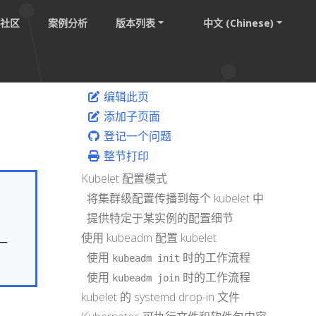
社区
案例分析
版本列表
中文 (Chinese)
编辑此页
添加子页面
登记一个问题
整节打印
Kubelet 配置模式
将集群级配置传播到每个 kubelet 中
提供特定于某实例的配置细节
使用 kubeadm 配置 kubelet
一
使用
时的工作流程
kubeadm init
使用
时的工作流程
kubeadm join
kubelet 的 systemd drop-in 文件