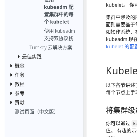
kubelet
kubeadm 配
置集群中的每
集群中涉及的所
个 kubelet
面则需要基于每
使用 kubeadm
如操作系统、存
支持双协议栈
kubeadm 
kubelet 的配
Turnkey 云解决方案
最佳实践
概念
Kube
任务
教程
以下各节讲述了通
每个节点上手动地
参考
贡献
将集群级配
测试页面（中文版）
你可以通过
k
值。 有趣的