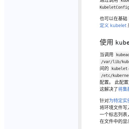
kub
KubeletConfi
也可以在基础
定义 kubelet
使用
kub
当调用
kubea
/var/lib/kub
间的
kubelet
/etc/kuberne
配置。 此配置文
这解决了
将集群
针对
为特定实
将环境文件写
一个标志列表， 
在文件中的显