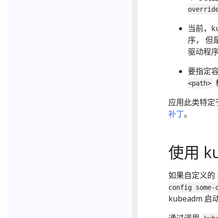
overrid
当前，ku
序， 但
驱动程序
要指定
<path>
应用此类特定
补丁
。
使用 ku
如果自定义的
config some-
kubeadm 启动
通过调用