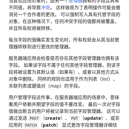
当尝试应用对象时，由另一个
管理器
拥有的字段且具有
不同值，将导致
冲突
。 这样做是为了表明操作可能会撤
消另一个合作者的更改。 可以强制写入具有托管字段的
对象，在这种情况下，任何冲突字段的值都将被覆盖，
并且所有权将被转移。
每当字段的值确实发生变化时，所有权就会从其当前管
理器转移到进行更改的管理器。
服务器端应用会检查是否存在其他字段管理器也拥有该
字段。 如果该字段不属于任何其他字段管理器，则该字
段将被设置为其默认值（如果有），或者以其他方式从
对象中删除。 同样的规则也适用于作为列表（list）、
关联列表或键值对（map）的字段。
用户管理字段这件事，在服务器端应用的场景中，意味
着用户依赖并期望字段的值不要改变。 最后一次对字段
值做出断言的用户将被记录到当前字段管理器。 这可以
通过发送
（
create
）、
（
update
）、或非
POST
PUT
应用的
（
patch
） 显式更改字段管理器详细信
PATCH