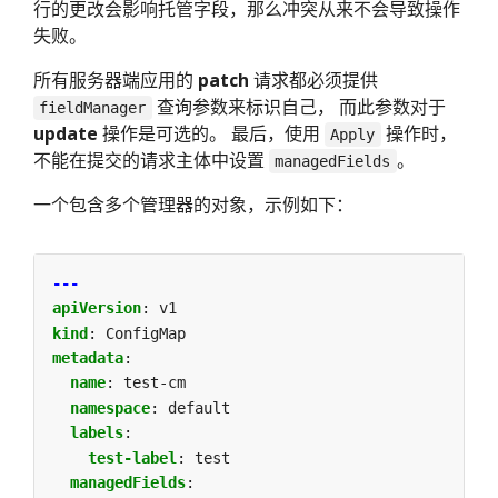
行的更改会影响托管字段，那么冲突从来不会导致操作
失败。
所有服务器端应用的
patch
请求都必须提供
查询参数来标识自己， 而此参数对于
fieldManager
update
操作是可选的。 最后，使用
操作时，
Apply
不能在提交的请求主体中设置
。
managedFields
一个包含多个管理器的对象，示例如下：
---
apiVersion
:
v1
kind
:
ConfigMap
metadata
:
name
:
test-cm
namespace
:
default
labels
:
test-label
:
test
managedFields
: