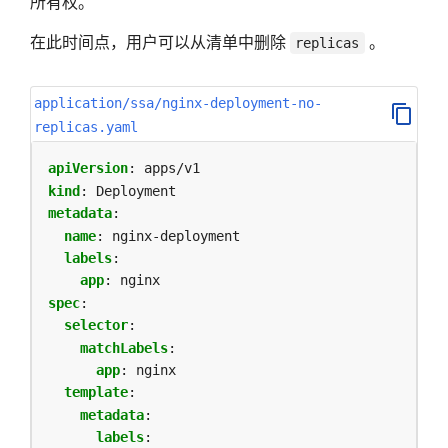
所有权。
在此时间点，用户可以从清单中删除
。
replicas
application/ssa/nginx-deployment-no-
replicas.yaml
apiVersion
:
apps/v1
kind
:
Deployment
metadata
:
name
:
nginx-deployment
labels
:
app
:
nginx
spec
:
selector
:
matchLabels
:
app
:
nginx
template
:
metadata
:
labels
: