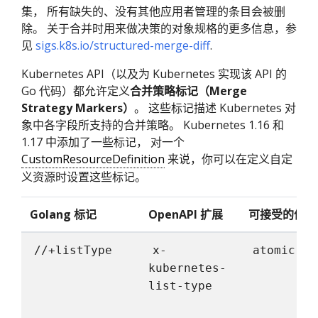
集， 所有缺失的、没有其他应用者管理的条目会被删
除。 关于合并时用来做决策的对象规格的更多信息，参
见
sigs.k8s.io/structured-merge-diff
.
Kubernetes API（以及为 Kubernetes 实现该 API 的
Go 代码）都允许定义
合并策略标记（Merge
Strategy Markers）
。 这些标记描述 Kubernetes 对
象中各字段所支持的合并策略。 Kubernetes 1.16 和
1.17 中添加了一些标记， 对一个
CustomResourceDefinition
来说，你可以在定义自定
义资源时设置这些标记。
Golang 标记
OpenAPI 扩展
可接受的值
/
//+listType
x-
atomic
s
kubernetes-
list-type