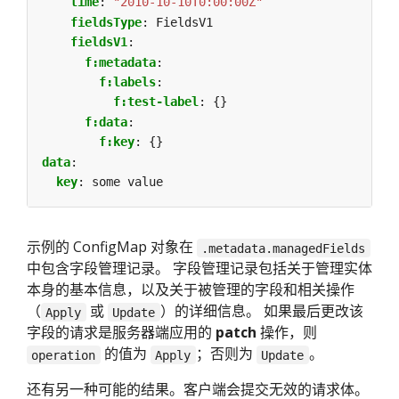
time
:
"2010-10-10T0:00:00Z"
fieldsType
:
FieldsV1
fieldsV1
:
f:metadata
:
f:labels
:
f:test-label
:
{}
f:data
:
f:key
:
{}
data
:
key
:
some value
示例的 ConfigMap 对象在
.metadata.managedFields
中包含字段管理记录。 字段管理记录包括关于管理实体
本身的基本信息，以及关于被管理的字段和相关操作
（
或
）的详细信息。 如果最后更改该
Apply
Update
字段的请求是服务器端应用的
patch
操作，则
的值为
；否则为
。
operation
Apply
Update
还有另一种可能的结果。客户端会提交无效的请求体。