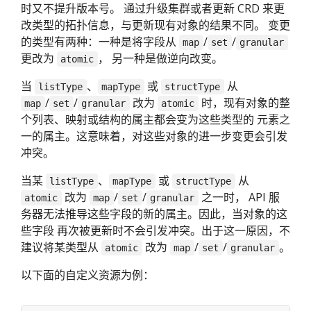
时又不提升版本号。 通过升级集群或者更新 CRD 来更
改类型的拓扑信息，与更新现有对象的结果不同。 变更
的类型有两种：一种是将字段从
/
/
map
set
granular
更改为
， 另一种是做逆向改变。
atomic
当
、
或
从
listType
mapType
structType
/
/
改为
时，现有对象的整
map
set
granular
atomic
个列表、映射或结构的属主都会变为这些类型的 元素之
一的属主。这意味着，对这些对象的进一步变更会引发
冲突。
当某
、
或
从
listType
mapType
structType
改为
/
/
之一时， API 服
atomic
map
set
granular
务器无法推导这些字段的新的属主。因此，当对象的这
些字段 再次被更新时不会引发冲突。出于这一原因，不
建议将某类型从
改为
/
/
。
atomic
map
set
granular
以下面的自定义资源为例：