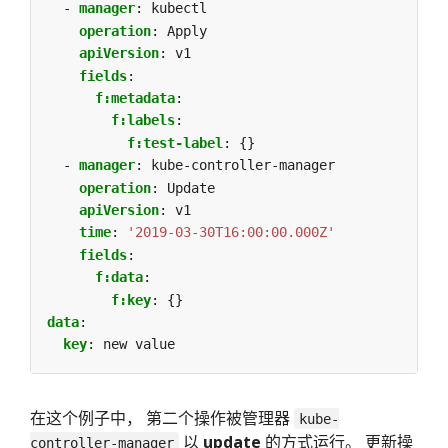
- 
manager
:
kubectl
operation
:
Apply
apiVersion
:
v1
fields
:
f:metadata
:
f:labels
:
f:test-label
:
{}
- 
manager
:
kube-controller-manager
operation
:
Update
apiVersion
:
v1
time
:
'2019-03-30T16:00:00.000Z'
fields
:
f:data
:
f:key
:
{}
data
:
key
:
new value
在这个例子中， 第二个操作被管理器
kube-
以
update
的方式运行。 更新操
controller-manager