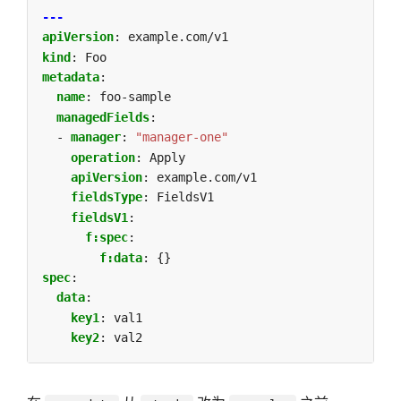
---
apiVersion
:
example.com/v1
kind
:
Foo
metadata
:
name
:
foo-sample
managedFields
:
- 
manager
:
"manager-one"
operation
:
Apply
apiVersion
:
example.com/v1
fieldsType
:
FieldsV1
fieldsV1
:
f:spec
:
f:data
:
{}
spec
:
data
:
key1
:
val1
key2
:
val2