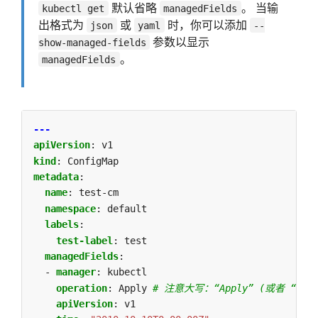
默认省略
。 当输
kubectl get
managedFields
出格式为
或
时，你可以添加
json
yaml
--
参数以显示
show-managed-fields
。
managedFields
---
apiVersion
:
v1
kind
:
ConfigMap
metadata
:
name
:
test-cm
namespace
:
default
labels
:
test-label
:
test
managedFields
:
- 
manager
:
kubectl
operation
:
Apply
# 注意大写：“Apply” (或者 “Upda
apiVersion
:
v1