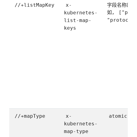
字段名称的列
//+listMapKey
x-
如，
["por
kubernetes-
"protocol
list-map-
keys
/
//+mapType
x-
atomic
g
kubernetes-
map-type