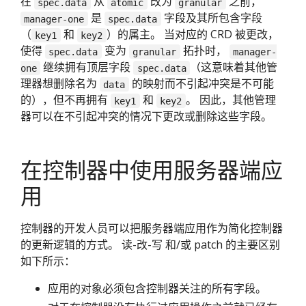
在
从
改为
之前，
spec.data
atomic
granular
是
字段及其所包含字段
manager-one
spec.data
（
和
）的属主。 当对应的 CRD 被更改，
key1
key2
使得
变为
拓扑时，
spec.data
granular
manager-
继续拥有顶层字段
（这意味着其他管
one
spec.data
理器想删除名为
的映射而不引起冲突是不可能
data
的），但不再拥有
和
。 因此，其他管理
key1
key2
器可以在不引起冲突的情况下更改或删除这些字段。
在控制器中使用服务器端应
用
控制器的开发人员可以把服务器端应用作为简化控制器
的更新逻辑的方式。 读-改-写 和/或 patch 的主要区别
如下所示：
应用的对象必须包含控制器关注的所有字段。