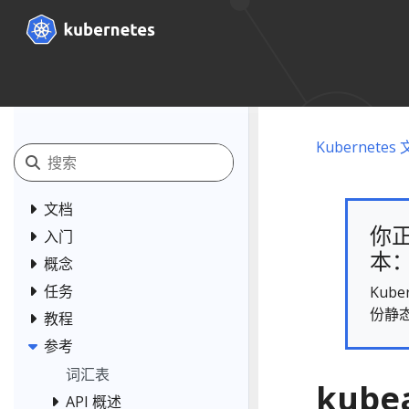
Kubernetes
文档
你正
入门
本： 
概念
任务
Kub
份静
教程
参考
词汇表
kubea
API 概述