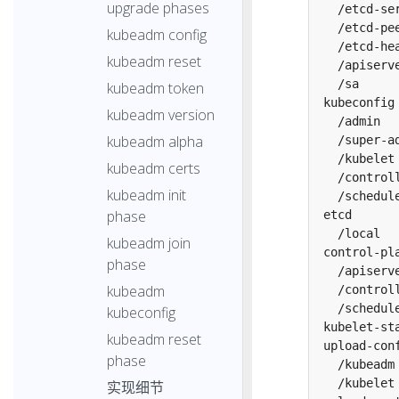
upgrade phases
kubeadm config
kubeadm reset
kubeadm token
kubeadm version
kubeadm alpha
kubeadm certs
kubeadm init
phase
kubeadm join
phase
kubeadm
kubeconfig
kubeadm reset
phase
实现细节