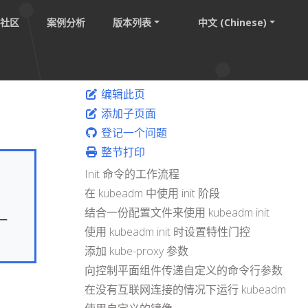
社区
案例分析
版本列表
中文 (Chinese)
编辑此页
添加子页面
登记一个问题
整节打印
Init 命令的工作流程
在 kubeadm 中使用 init 阶段
结合一份配置文件来使用 kubeadm init
一
使用 kubeadm init 时设置特性门控
添加 kube-proxy 参数
向控制平面组件传递自定义的命令行参数
在没有互联网连接的情况下运行 kubeadm