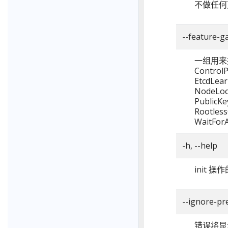
不做任何
--feature-ga
一组用来
Control
EtcdLea
NodeLoc
PublicK
Rootless
WaitFor
-h, --help
init 
--ignore-pre
错误将显示为