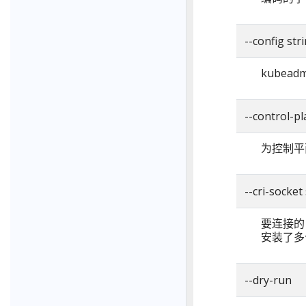
--config str
kubea
--control-p
为控制平面
--cri-socket
要连接的 
安装了多个
--dry-run