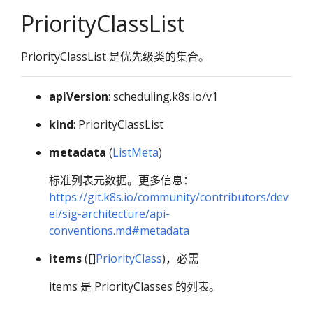
PriorityClassList
PriorityClassList 是优先级类的集合。
apiVersion
: scheduling.k8s.io/v1
kind
: PriorityClassList
metadata
(
ListMeta
)
标准列表元数据。更多信息：
https://git.k8s.io/community/contributors/dev
el/sig-architecture/api-
conventions.md#metadata
items
([]
PriorityClass
)，必需
items 是 PriorityClasses 的列表。