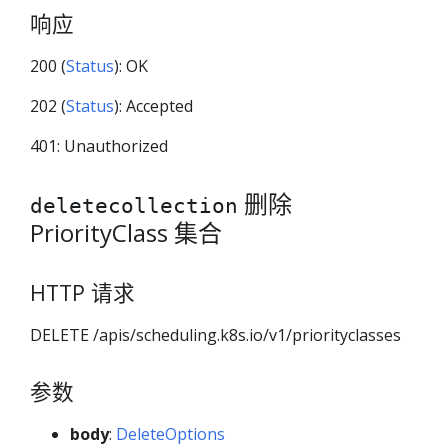
响应
200 (
Status
): OK
202 (
Status
): Accepted
401: Unauthorized
删除
deletecollection
PriorityClass 集合
HTTP 请求
DELETE /apis/scheduling.k8s.io/v1/priorityclasses
参数
body
:
DeleteOptions