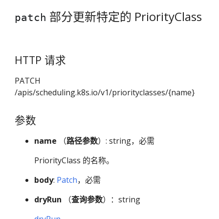
部分更新特定的 PriorityClass
patch
HTTP 请求
PATCH
/apis/scheduling.k8s.io/v1/priorityclasses/{name}
参数
name
（
路径参数
）: string，必需
PriorityClass 的名称。
body
:
Patch
，必需
dryRun
（
查询参数
）：string