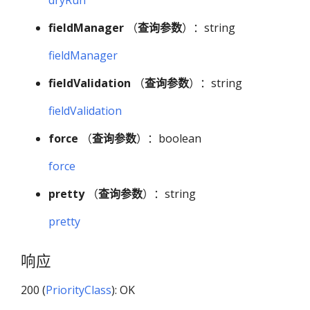
dryRun
fieldManager
（
查询参数
）：string
fieldManager
fieldValidation
（
查询参数
）：string
fieldValidation
force
（
查询参数
）：boolean
force
pretty
（
查询参数
）：string
pretty
响应
200 (
PriorityClass
): OK