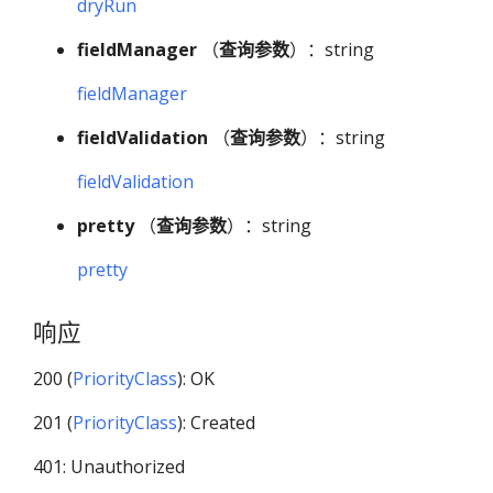
dryRun
fieldManager
（
查询参数
）：string
fieldManager
fieldValidation
（
查询参数
）：string
fieldValidation
pretty
（
查询参数
）：string
pretty
响应
200 (
PriorityClass
): OK
201 (
PriorityClass
): Created
401: Unauthorized