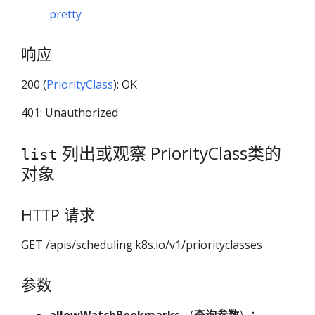
pretty
响应
200 (
PriorityClass
): OK
401: Unauthorized
列出或观察 PriorityClass类的
list
对象
HTTP 请求
GET /apis/scheduling.k8s.io/v1/priorityclasses
参数
allowWatchBookmarks
（
查询参数
）：