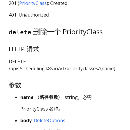
201 (
PriorityClass
): Created
401: Unauthorized
删除一个 PriorityClass
delete
HTTP 请求
DELETE
/apis/scheduling.k8s.io/v1/priorityclasses/{name}
参数
name
（
路径参数
）: string，必需
PriorityClass 名称。
body
:
DeleteOptions