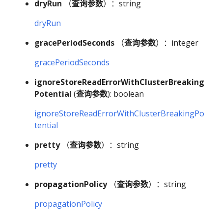
dryRun
（
查询参数
）：string
dryRun
gracePeriodSeconds
（
查询参数
）：integer
gracePeriodSeconds
ignoreStoreReadErrorWithClusterBreaking
Potential
(
查询参数
): boolean
ignoreStoreReadErrorWithClusterBreakingPo
tential
pretty
（
查询参数
）：string
pretty
propagationPolicy
（
查询参数
）：string
propagationPolicy