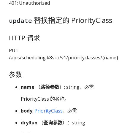
401: Unauthorized
替换指定的 PriorityClass
update
HTTP 请求
PUT
/apis/scheduling.k8s.io/v1/priorityclasses/{name}
参数
name
（
路径参数
）: string，必需
PriorityClass 的名称。
body
:
PriorityClass
，必需
dryRun
（
查询参数
）：string