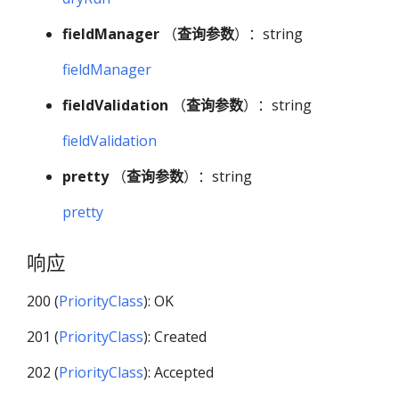
fieldManager
（
查询参数
）：string
fieldManager
fieldValidation
（
查询参数
）：string
fieldValidation
pretty
（
查询参数
）：string
pretty
响应
200 (
PriorityClass
): OK
201 (
PriorityClass
): Created
202 (
PriorityClass
): Accepted