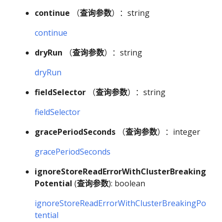
continue
（
查询参数
）：string
continue
dryRun
（
查询参数
）：string
dryRun
fieldSelector
（
查询参数
）：string
fieldSelector
gracePeriodSeconds
（
查询参数
）：integer
gracePeriodSeconds
ignoreStoreReadErrorWithClusterBreaking
Potential
(
查询参数
): boolean
ignoreStoreReadErrorWithClusterBreakingPo
tential