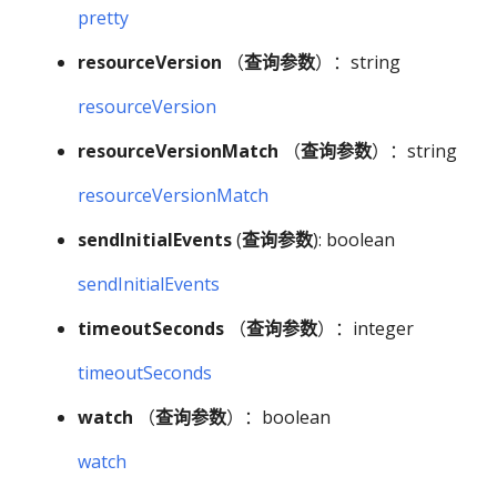
pretty
resourceVersion
（
查询参数
）：string
resourceVersion
resourceVersionMatch
（
查询参数
）：string
resourceVersionMatch
sendInitialEvents
(
查询参数
): boolean
sendInitialEvents
timeoutSeconds
（
查询参数
）：integer
timeoutSeconds
watch
（
查询参数
）：boolean
watch