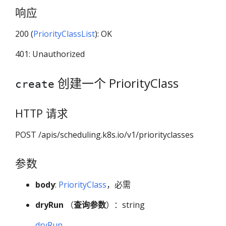
响应
200 (
PriorityClassList
): OK
401: Unauthorized
创建一个 PriorityClass
create
HTTP 请求
POST /apis/scheduling.k8s.io/v1/priorityclasses
参数
body
:
PriorityClass
，必需
dryRun
（
查询参数
）：string
dryRun