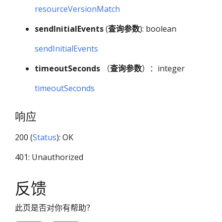
resourceVersionMatch
sendInitialEvents
(
查询参数
): boolean
sendInitialEvents
timeoutSeconds
（
查询参数
）：integer
timeoutSeconds
响应
200 (
Status
): OK
401: Unauthorized
反馈
此页是否对你有帮助？