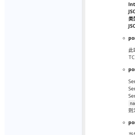
I
J
类
J
po
此端
T
po
S
S
Se
na
则
po
当类