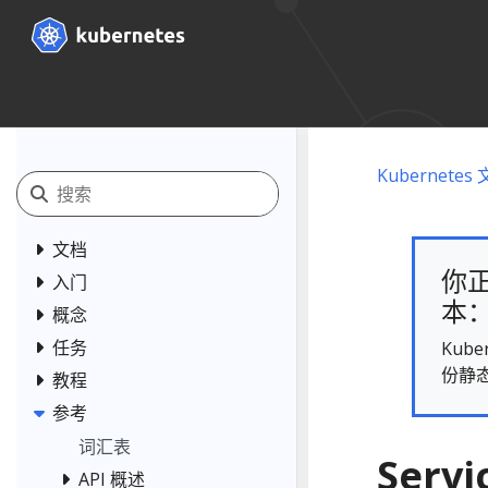
Kubernetes
文档
你正
入门
本： 
概念
任务
Kub
份静
教程
参考
词汇表
Servi
API 概述