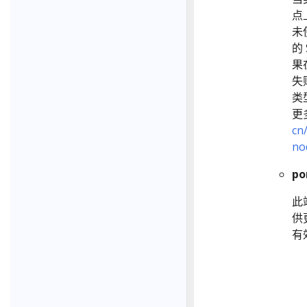
点
未
的
果
失
类
更
cn
no
po
此
供
有