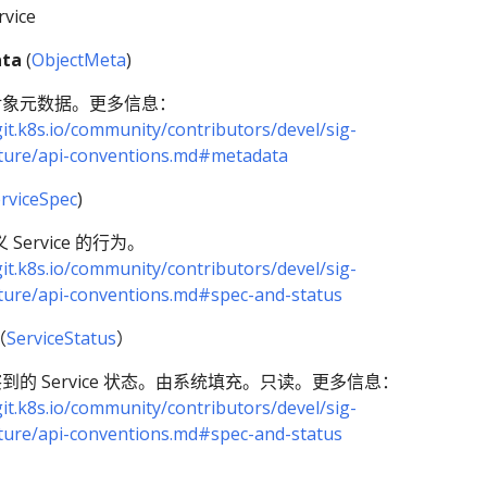
rvice
ta
(
ObjectMeta
)
对象元数据。更多信息：
git.k8s.io/community/contributors/devel/sig-
cture/api-conventions.md#metadata
rviceSpec
)
义 Service 的行为。
git.k8s.io/community/contributors/devel/sig-
cture/api-conventions.md#spec-and-status
（
ServiceStatus
）
到的 Service 状态。由系统填充。只读。更多信息：
git.k8s.io/community/contributors/devel/sig-
cture/api-conventions.md#spec-and-status