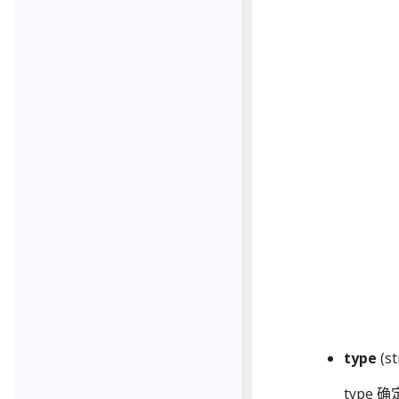
type
(st
type 