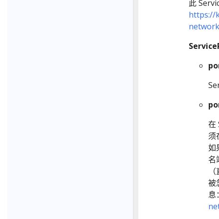
此 Ser
https://
networki
Servic
po
S
po
在
须
如
名
（
被
息
ne