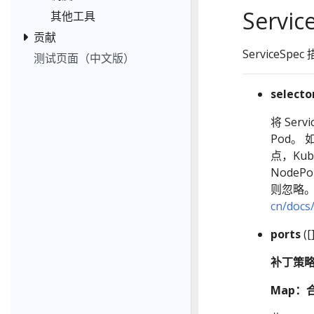
Servic
其他工具
贡献
ServiceS
测试页面（中文版）
selecto
将 Ser
Pod。
点，Kub
NodePo
则忽略
cn/docs
ports
([
补丁策
Map：