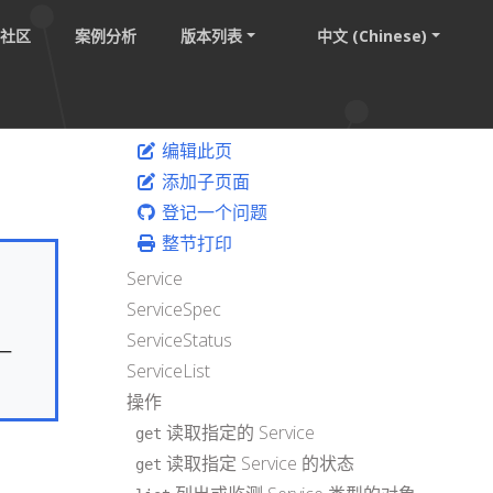
社区
案例分析
版本列表
中文 (Chinese)
编辑此页
添加子页面
登记一个问题
整节打印
Service
ServiceSpec
ServiceStatus
一
ServiceList
操作
读取指定的 Service
get
读取指定 Service 的状态
get