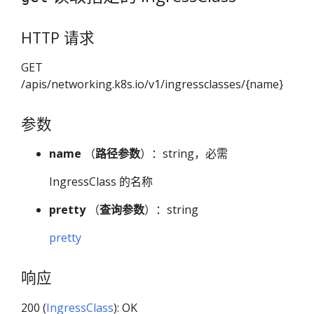
HTTP 请求
GET
/apis/networking.k8s.io/v1/ingressclasses/{name}
参数
name
（
路径参数
）：string，必需
IngressClass 的名称
pretty
（
查询参数
）：string
pretty
响应
200 (
IngressClass
): OK