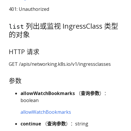
401: Unauthorized
列出或监视 IngressClass 类型
list
的对象
HTTP 请求
GET /apis/networking.k8s.io/v1/ingressclasses
参数
allowWatchBookmarks
（
查询参数
）：
boolean
allowWatchBookmarks
continue
（
查询参数
）：string