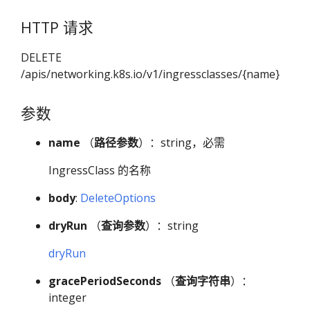
HTTP 请求
DELETE
/apis/networking.k8s.io/v1/ingressclasses/{name}
参数
name
（
路径参数
）：string，必需
IngressClass 的名称
body
:
DeleteOptions
dryRun
（
查询参数
）：string
dryRun
gracePeriodSeconds
（
查询字符串
）：
integer