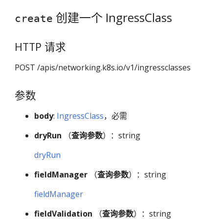
创建一个 IngressClass
create
HTTP 请求
POST /apis/networking.k8s.io/v1/ingressclasses
参数
body
:
IngressClass
，必需
dryRun
（
查询参数
）：string
dryRun
fieldManager
（
查询参数
）：string
fieldManager
fieldValidation
（
查询参数
）：string