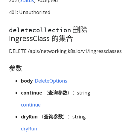
202 (
Status
): Accepted
401: Unauthorized
删除
deletecollection
IngressClass 的集合
DELETE /apis/networking.k8s.io/v1/ingressclasses
参数
body
:
DeleteOptions
continue
（
查询参数
）：string
continue
dryRun
（
查询参数
）：string
dryRun