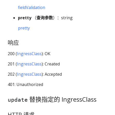
fieldValidation
pretty
（
查询参数
）：string
pretty
响应
200 (
IngressClass
): OK
201 (
IngressClass
): Created
202 (
IngressClass
): Accepted
401: Unauthorized
替换指定的 IngressClass
update
HTTP 请求