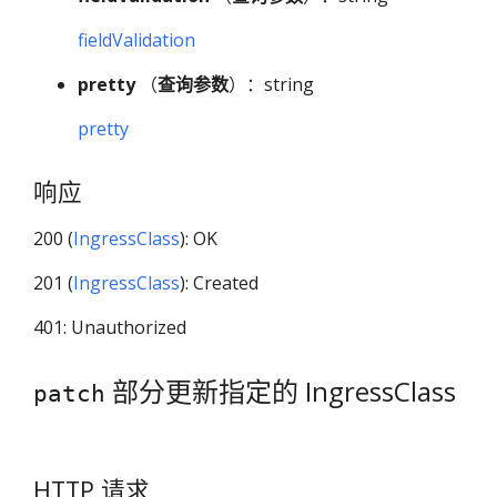
fieldValidation
pretty
（
查询参数
）：string
pretty
响应
200 (
IngressClass
): OK
201 (
IngressClass
): Created
401: Unauthorized
部分更新指定的 IngressClass
patch
HTTP 请求