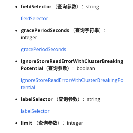
fieldSelector
（
查询参数
）：string
fieldSelector
gracePeriodSeconds
（
查询字符串
）：
integer
gracePeriodSeconds
ignoreStoreReadErrorWithClusterBreaking
Potential
（
查询参数
）：boolean
ignoreStoreReadErrorWithClusterBreakingPo
tential
labelSelector
（
查询参数
）：string
labelSelector
limit
（
查询参数
）：integer