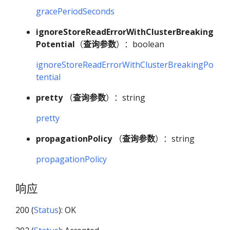
gracePeriodSeconds
ignoreStoreReadErrorWithClusterBreaking
Potential
（
查询参数
）：boolean
ignoreStoreReadErrorWithClusterBreakingPo
tential
pretty
（
查询参数
）：string
pretty
propagationPolicy
（
查询参数
）：string
propagationPolicy
响应
200 (
Status
): OK