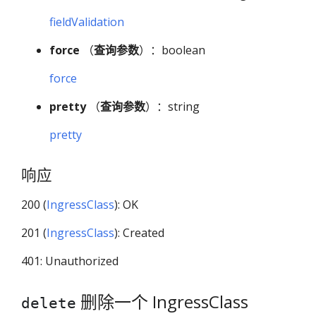
fieldValidation
force
（
查询参数
）：boolean
force
pretty
（
查询参数
）：string
pretty
响应
200 (
IngressClass
): OK
201 (
IngressClass
): Created
401: Unauthorized
删除一个 IngressClass
delete