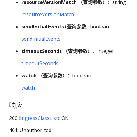
resourceVersionMatch
（
查询参数
）：string
resourceVersionMatch
sendInitialEvents
(
查询参数
): boolean
sendInitialEvents
timeoutSeconds
（
查询参数
）：integer
timeoutSeconds
watch
（
查询参数
）：boolean
watch
响应
200 (
IngressClassList
): OK
401: Unauthorized