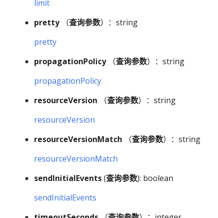
limit
pretty
（
查询参数
）：string
pretty
propagationPolicy
（
查询参数
）：string
propagationPolicy
resourceVersion
（
查询参数
）：string
resourceVersion
resourceVersionMatch
（
查询参数
）：string
resourceVersionMatch
sendInitialEvents
(
查询参数
): boolean
sendInitialEvents
timeoutSeconds
（
查询参数
）：integer