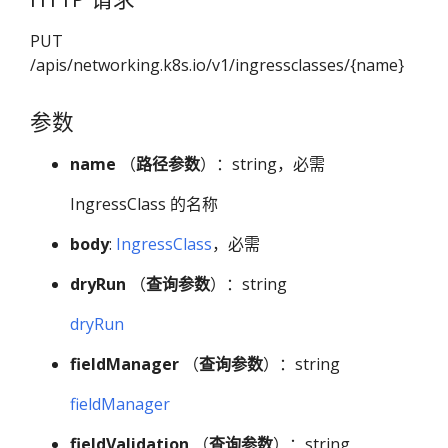
PUT
/apis/networking.k8s.io/v1/ingressclasses/{name}
参数
name
（
路径参数
）：string，必需
IngressClass 的名称
body
:
IngressClass
，必需
dryRun
（
查询参数
）：string
dryRun
fieldManager
（
查询参数
）：string
fieldManager
fieldValidation
（
查询参数
）：string