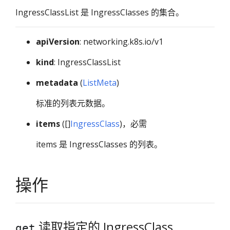
IngressClassList 是 IngressClasses 的集合。
apiVersion
: networking.k8s.io/v1
kind
: IngressClassList
metadata
(
ListMeta
)
标准的列表元数据。
items
([]
IngressClass
)，必需
items 是 IngressClasses 的列表。
操作
读取指定的 IngressClass
get