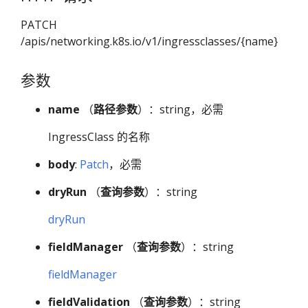
PATCH
/apis/networking.k8s.io/v1/ingressclasses/{name}
参数
name
（
路径参数
）：string，必需
IngressClass 的名称
body
:
Patch
，必需
dryRun
（
查询参数
）：string
dryRun
fieldManager
（
查询参数
）：string
fieldManager
fieldValidation
（
查询参数
）：string