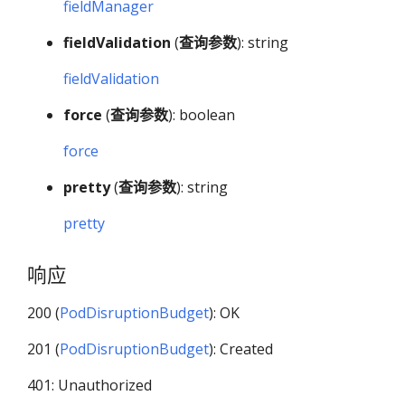
fieldManager
fieldValidation
(
查询参数
): string
fieldValidation
force
(
查询参数
): boolean
force
pretty
(
查询参数
): string
pretty
响应
200 (
PodDisruptionBudget
): OK
201 (
PodDisruptionBudget
): Created
401: Unauthorized