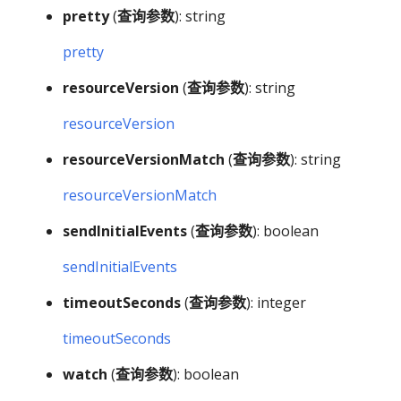
pretty
(
查询参数
): string
pretty
resourceVersion
(
查询参数
): string
resourceVersion
resourceVersionMatch
(
查询参数
): string
resourceVersionMatch
sendInitialEvents
(
查询参数
): boolean
sendInitialEvents
timeoutSeconds
(
查询参数
): integer
timeoutSeconds
watch
(
查询参数
): boolean