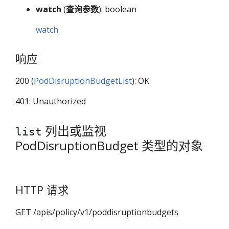
watch
(
查询参数
): boolean
watch
响应
200 (
PodDisruptionBudgetList
): OK
401: Unauthorized
列出或监视
list
PodDisruptionBudget 类型的对象
HTTP 请求
GET /apis/policy/v1/poddisruptionbudgets