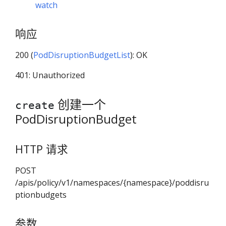
watch
响应
200 (
PodDisruptionBudgetList
): OK
401: Unauthorized
创建一个
create
PodDisruptionBudget
HTTP 请求
POST
/apis/policy/v1/namespaces/{namespace}/poddisru
ptionbudgets
参数