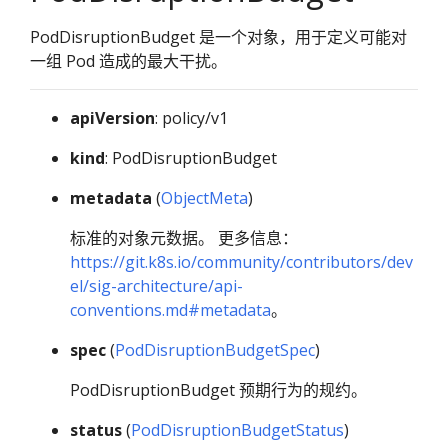
PodDisruptionBudget 是一个对象，用于定义可能对
一组 Pod 造成的最大干扰。
apiVersion
: policy/v1
kind
: PodDisruptionBudget
metadata
(
ObjectMeta
)
标准的对象元数据。 更多信息：
https://git.k8s.io/community/contributors/dev
el/sig-architecture/api-
conventions.md#metadata
。
spec
(
PodDisruptionBudgetSpec
)
PodDisruptionBudget 预期行为的规约。
status
(
PodDisruptionBudgetStatus
)