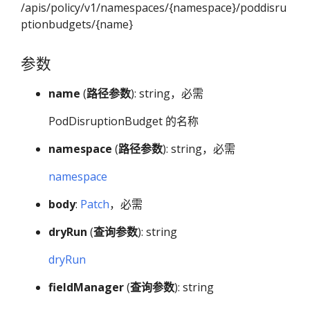
/apis/policy/v1/namespaces/{namespace}/poddisru
ptionbudgets/{name}
参数
name
(
路径参数
): string，必需
PodDisruptionBudget 的名称
namespace
(
路径参数
): string，必需
namespace
body
:
Patch
，必需
dryRun
(
查询参数
): string
dryRun
fieldManager
(
查询参数
): string