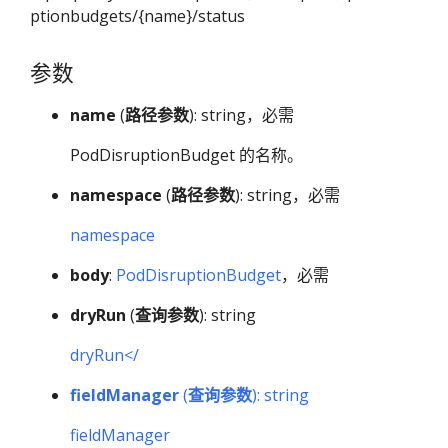
ptionbudgets/{name}/status
参数
name
(
路径参数
): string，必需
PodDisruptionBudget 的名称。
namespace
(
路径参数
): string，必需
namespace
body
:
PodDisruptionBudget
，必需
dryRun
(
查询参数
): string
dryRun</
fieldManager
(
查询参数
): string
fieldManager