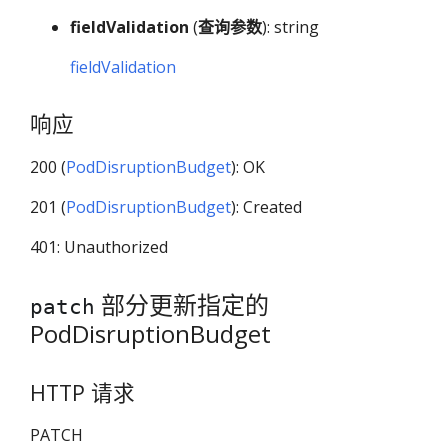
fieldValidation
(
查询参数
): string
fieldValidation
响应
200 (
PodDisruptionBudget
): OK
201 (
PodDisruptionBudget
): Created
401: Unauthorized
部分更新指定的
patch
PodDisruptionBudget
HTTP 请求
PATCH