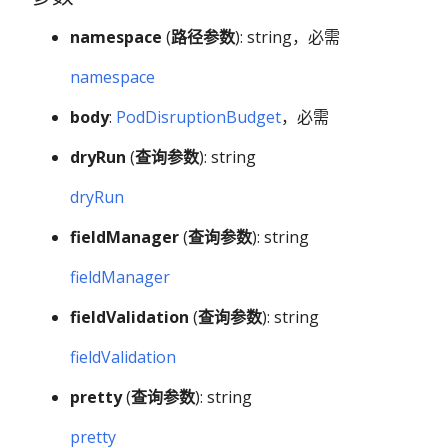
namespace
(
路径参数
): string，必需
namespace
body
:
PodDisruptionBudget
，必需
dryRun
(
查询参数
): string
dryRun
fieldManager
(
查询参数
): string
fieldManager
fieldValidation
(
查询参数
): string
fieldValidation
pretty
(
查询参数
): string
pretty