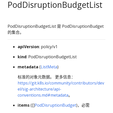
PodDisruptionBudgetList
PodDisruptionBudgetList 是 PodDisruptionBudget
的集合。
apiVersion
: policy/v1
kind
: PodDisruptionBudgetList
metadata
(
ListMeta
)
标准的对象元数据。 更多信息：
https://git.k8s.io/community/contributors/dev
el/sig-architecture/api-
conventions.md#metadata
。
items
([]
PodDisruptionBudget
)，必需