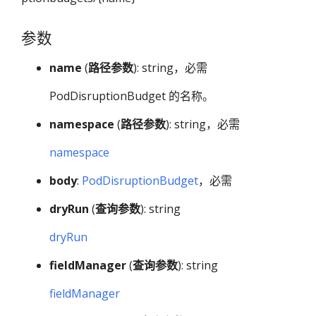
参数
name
(
路径参数
): string，必需
PodDisruptionBudget 的名称。
namespace
(
路径参数
): string，必需
namespace
body
:
PodDisruptionBudget
，必需
dryRun
(
查询参数
): string
dryRun
fieldManager
(
查询参数
): string
fieldManager