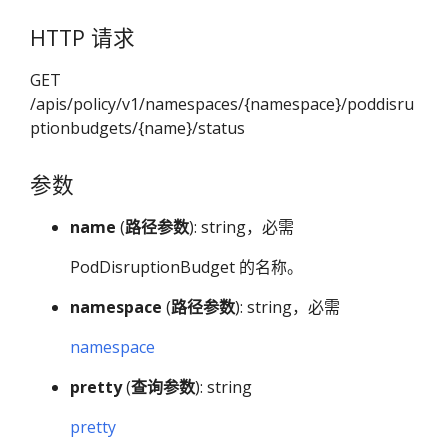
HTTP 请求
GET
/apis/policy/v1/namespaces/{namespace}/poddisru
ptionbudgets/{name}/status
参数
name
(
路径参数
): string，必需
PodDisruptionBudget 的名称。
namespace
(
路径参数
): string，必需
namespace
pretty
(
查询参数
): string
pretty