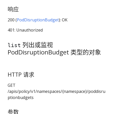
响应
200 (
PodDisruptionBudget
): OK
401: Unauthorized
列出或监视
list
PodDisruptionBudget 类型的对象
HTTP 请求
GET
/apis/policy/v1/namespaces/{namespace}/poddisru
ptionbudgets
参数