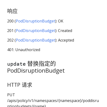
响应
200 (
PodDisruptionBudget
): OK
201 (
PodDisruptionBudget
): Created
202 (
PodDisruptionBudget
): Accepted
401: Unauthorized
替换指定的
update
PodDisruptionBudget
HTTP 请求
PUT
/apis/policy/v1/namespaces/{namespace}/poddisru
ptionbudgets/{name}