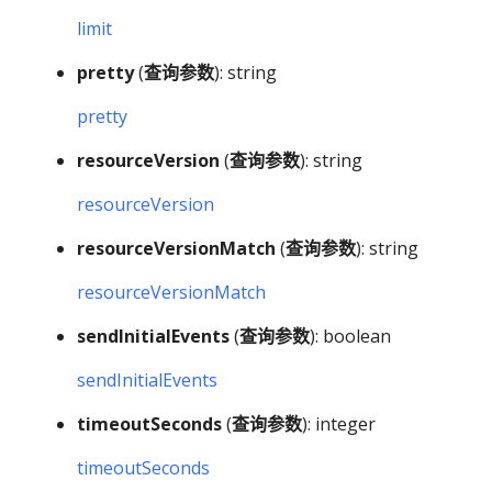
limit
pretty
(
查询参数
): string
pretty
resourceVersion
(
查询参数
): string
resourceVersion
resourceVersionMatch
(
查询参数
): string
resourceVersionMatch
sendInitialEvents
(
查询参数
): boolean
sendInitialEvents
timeoutSeconds
(
查询参数
): integer
timeoutSeconds