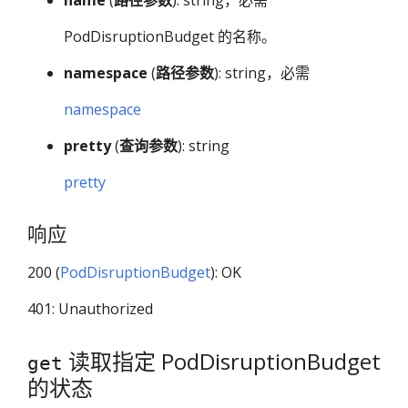
name
(
路径参数
): string，必需
PodDisruptionBudget 的名称。
namespace
(
路径参数
): string，必需
namespace
pretty
(
查询参数
): string
pretty
响应
200 (
PodDisruptionBudget
): OK
401: Unauthorized
读取指定 PodDisruptionBudget
get
的状态