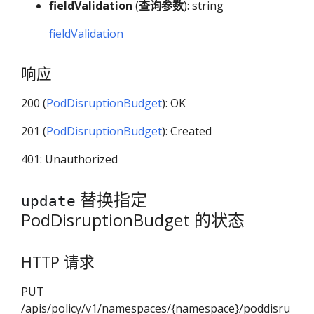
fieldValidation
(
查询参数
): string
fieldValidation
响应
200 (
PodDisruptionBudget
): OK
201 (
PodDisruptionBudget
): Created
401: Unauthorized
替换指定
update
PodDisruptionBudget 的状态
HTTP 请求
PUT
/apis/policy/v1/namespaces/{namespace}/poddisru