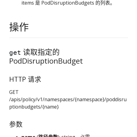
items 是 PodDisruptionBudgets 的列表。
操作
读取指定的
get
PodDisruptionBudget
HTTP 请求
GET
/apis/policy/v1/namespaces/{namespace}/poddisru
ptionbudgets/{name}
参数