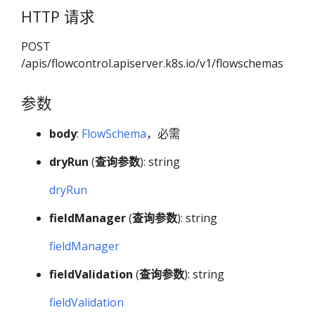
HTTP 请求
POST
/apis/flowcontrol.apiserver.k8s.io/v1/flowschemas
参数
body
:
FlowSchema
，必需
dryRun
(
查询参数
): string
dryRun
fieldManager
(
查询参数
): string
fieldManager
fieldValidation
(
查询参数
): string
fieldValidation