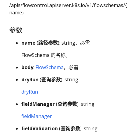
/apis/flowcontrol.apiserver.k8s.io/v1/flowschemas/{
name}
参数
name
(
路径参数
): string，必需
FlowSchema 的名称。
body
:
FlowSchema
，必需
dryRun
(
查询参数
): string
dryRun
fieldManager
(
查询参数
): string
fieldManager
fieldValidation
(
查询参数
): string