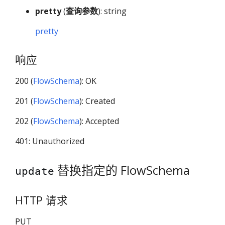
pretty
(
查询参数
): string
pretty
响应
200 (
FlowSchema
): OK
201 (
FlowSchema
): Created
202 (
FlowSchema
): Accepted
401: Unauthorized
替换指定的 FlowSchema
update
HTTP 请求
PUT