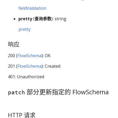
fieldValidation
pretty
(
查询参数
): string
pretty
响应
200 (
FlowSchema
): OK
201 (
FlowSchema
): Created
401: Unauthorized
部分更新指定的 FlowSchema
patch
HTTP 请求