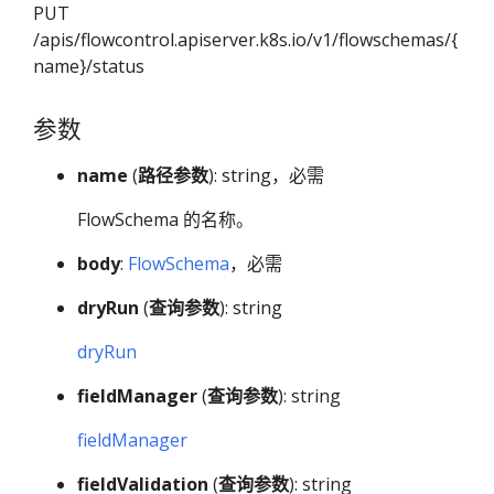
PUT
/apis/flowcontrol.apiserver.k8s.io/v1/flowschemas/{
name}/status
参数
name
(
路径参数
): string，必需
FlowSchema 的名称。
body
:
FlowSchema
，必需
dryRun
(
查询参数
): string
dryRun
fieldManager
(
查询参数
): string
fieldManager
fieldValidation
(
查询参数
): string