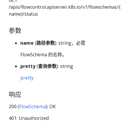
GET
/apis/flowcontrol.apiserver.k8s.io/v1/flowschemas/{
name}/status
参数
name
(
路径参数
): string，必需
FlowSchema 的名称。
pretty
(
查询参数
): string
pretty
响应
200 (
FlowSchema
): OK
401: Unauthorized