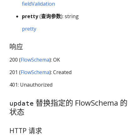
fieldValidation
pretty
(
查询参数
): string
pretty
响应
200 (
FlowSchema
): OK
201 (
FlowSchema
): Created
401: Unauthorized
替换指定的 FlowSchema 的
update
状态
HTTP 请求