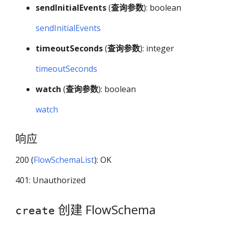
sendInitialEvents
(
查询参数
): boolean
sendInitialEvents
timeoutSeconds
(
查询参数
): integer
timeoutSeconds
watch
(
查询参数
): boolean
watch
响应
200 (
FlowSchemaList
): OK
401: Unauthorized
创建 FlowSchema
create