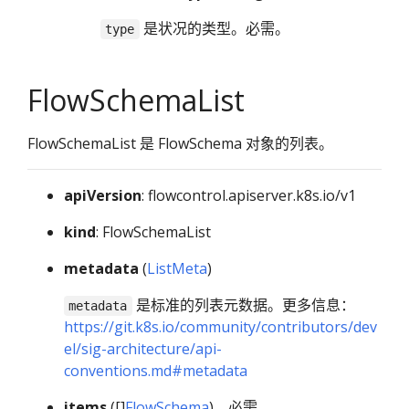
是状况的类型。必需。
type
FlowSchemaList
FlowSchemaList 是 FlowSchema 对象的列表。
apiVersion
: flowcontrol.apiserver.k8s.io/v1
kind
: FlowSchemaList
metadata
(
ListMeta
)
是标准的列表元数据。更多信息：
metadata
https://git.k8s.io/community/contributors/dev
el/sig-architecture/api-
conventions.md#metadata
items
([]
FlowSchema
)，必需