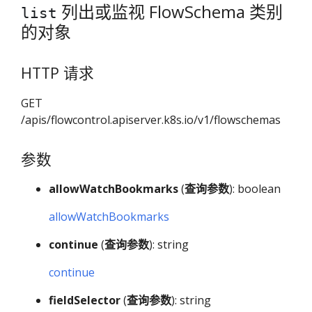
列出或监视 FlowSchema 类别
list
的对象
HTTP 请求
GET
/apis/flowcontrol.apiserver.k8s.io/v1/flowschemas
参数
allowWatchBookmarks
(
查询参数
): boolean
allowWatchBookmarks
continue
(
查询参数
): string
continue
fieldSelector
(
查询参数
): string