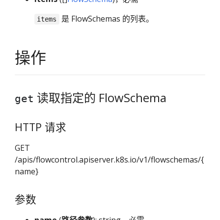
是 FlowSchemas 的列表。
items
操作
读取指定的 FlowSchema
get
HTTP 请求
GET
/apis/flowcontrol.apiserver.k8s.io/v1/flowschemas/{
name}
参数