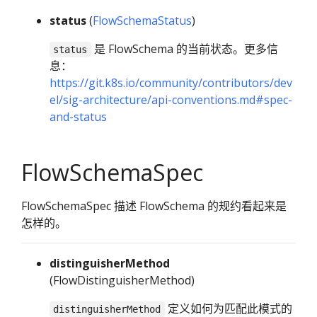
status
(
FlowSchemaStatus
)
是 FlowSchema 的当前状态。更多信
status
息：
https://git.k8s.io/community/contributors/dev
el/sig-architecture/api-conventions.md#spec-
and-status
FlowSchemaSpec
FlowSchemaSpec 描述 FlowSchema 的规约看起来是
怎样的。
distinguisherMethod
(FlowDistinguisherMethod)
定义如何为匹配此模式的
distinguisherMethod