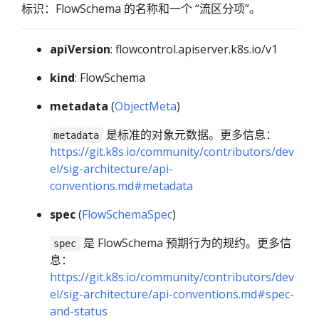
标识：FlowSchema 的名称和一个 “流区分项”。
apiVersion
: flowcontrol.apiserver.k8s.io/v1
kind
: FlowSchema
metadata
(
ObjectMeta
)
是标准的对象元数据。更多信息：
metadata
https://git.k8s.io/community/contributors/dev
el/sig-architecture/api-
conventions.md#metadata
spec
(
FlowSchemaSpec
)
是 FlowSchema 预期行为的规约。更多信
spec
息：
https://git.k8s.io/community/contributors/dev
el/sig-architecture/api-conventions.md#spec-
and-status