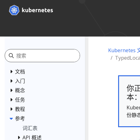
Kubernetes
TypedLoca
文档
入门
你正
概念
本： 
任务
Kub
教程
份静
参考
词汇表
API 概述