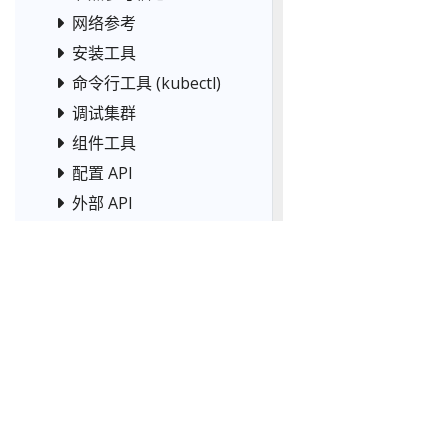
网络参考
安装工具
命令行工具 (kubectl)
调试集群
组件工具
配置 API
外部 API
调度
其他工具
贡献
测试页面（中文版）
© 2
© 2026 Linux 基