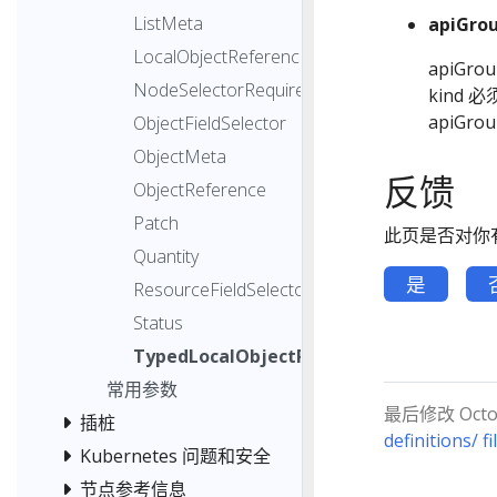
ListMeta
apiGro
LocalObjectReference
apiGr
NodeSelectorRequirement
kind
apiGro
ObjectFieldSelector
ObjectMeta
反馈
ObjectReference
Patch
此页是否对你
Quantity
是
ResourceFieldSelector
Status
TypedLocalObjectReference
常用参数
最后修改 Octobe
插桩
definitions/ f
Kubernetes 问题和安全
节点参考信息