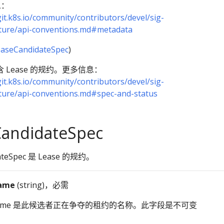
息：
git.k8s.io/community/contributors/devel/sig-
cture/api-conventions.md#metadata
aseCandidateSpec
)
包含 Lease 的规约。更多信息：
git.k8s.io/community/contributors/devel/sig-
cture/api-conventions.md#spec-and-status
CandidateSpec
dateSpec 是 Lease 的规约。
ame
(string)，必需
eName 是此候选者正在争夺的租约的名称。此字段是不可变