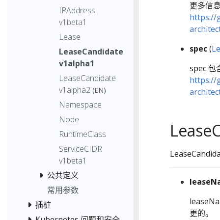
更多信
IPAddress
https://
v1beta1
archite
Lease
spec
(
Le
LeaseCandidate
v1alpha1
spec 
LeaseCandidate
https://
v1alpha2
(EN)
archite
Namespace
Node
Lease
RuntimeClass
ServiceCIDR
LeaseCandi
v1beta1
公共定义
leaseN
常用参数
leas
插桩
更的。
Kubernetes 问题和安全