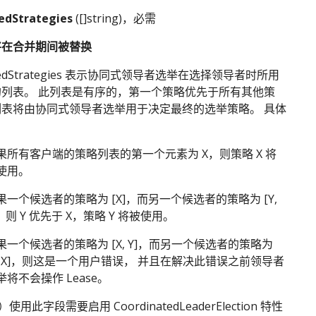
edStrategies
([]string)，必需
将在合并期间被替换
rredStrategies 表示协同式领导者选举在选择领导者时所用
的列表。 此列表是有序的，第一个策略优先于所有其他策
列表将由协同式领导者选举用于决定最终的选举策略。 具体
：
果所有客户端的策略列表的第一个元素为 X，则策略 X 将
使用。
果一个候选者的策略为 [X]，而另一个候选者的策略为 [Y,
]，则 Y 优先于 X，策略 Y 将被使用。
果一个候选者的策略为 [X, Y]，而另一个候选者的策略为
Y, X]，则这是一个用户错误， 并且在解决此错误之前领导者
举将不会操作 Lease。
）使用此字段需要启用 CoordinatedLeaderElection 特性