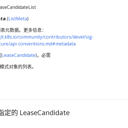
easeCandidateList
ta
(
ListMeta
)
列表元数据。更多信息：
git.k8s.io/community/contributors/devel/sig-
cture/api-conventions.md#metadata
]
LeaseCandidate
)，必需
s 是模式对象的列表。
的 LeaseCandidate