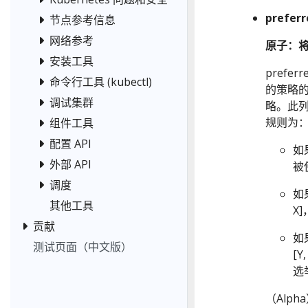
preferr
节点参考信息
网络参考
原子：
安装工具
prefe
命令行工具 (kubectl)
的策略
调试集群
略。此
规则为
组件工具
配置 API
如
外部 API
被
调度
如
其他工具
X
贡献
如
测试页面（中文版）
[
选
（Alpha