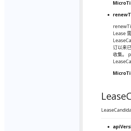
Micro
renewT
renew
Leas
Lease
订以来已
收集。 
Lease
Micro
LeaseC
LeaseCandi
apiVers