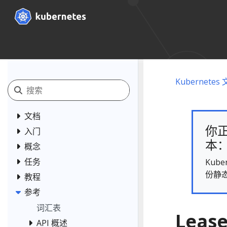
Kubernetes
文档
你正
入门
本： 
概念
任务
Kub
份静
教程
参考
词汇表
Lease
API 概述