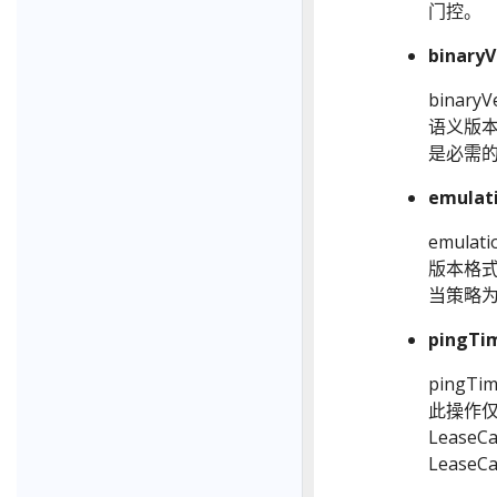
门控。
binaryV
bina
语义版本格
是必需
emulat
emula
版本格式。 
当策略为 
pingTi
pingT
此操作
LeaseC
LeaseC