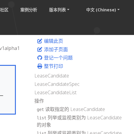
社区
案例分析
版本列表
中文 (Chinese)
编辑此页
v1alpha1
添加子页面
登记一个问题
整节打印
LeaseCandidate
LeaseCandidateSpec
LeaseCandidateList
一
操作
读取指定的 LeaseCandidate
get
列举或监视类别为 LeaseCandidate
list
的对象
列举或监视类别为 LeaseCandidate
list