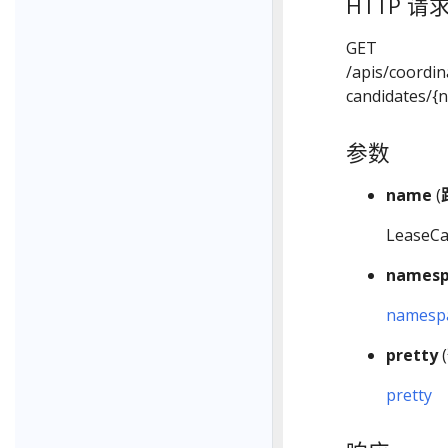
HTTP 请
GET
/apis/coordi
candidates/{
参数
name
(
LeaseC
namesp
namesp
pretty
(
pretty