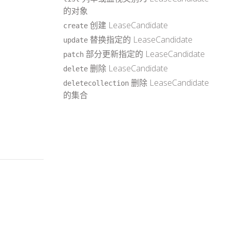
的对象
创建 LeaseCandidate
create
替换指定的 LeaseCandidate
update
部分更新指定的 LeaseCandidate
patch
删除 LeaseCandidate
delete
删除 LeaseCandidate
deletecollection
的集合