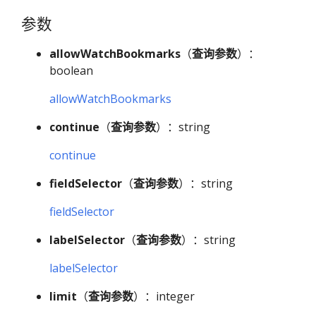
参数
allowWatchBookmarks
（
查询参数
）：
boolean
allowWatchBookmarks
continue
（
查询参数
）：string
continue
fieldSelector
（
查询参数
）：string
fieldSelector
labelSelector
（
查询参数
）：string
labelSelector
limit
（
查询参数
）：integer