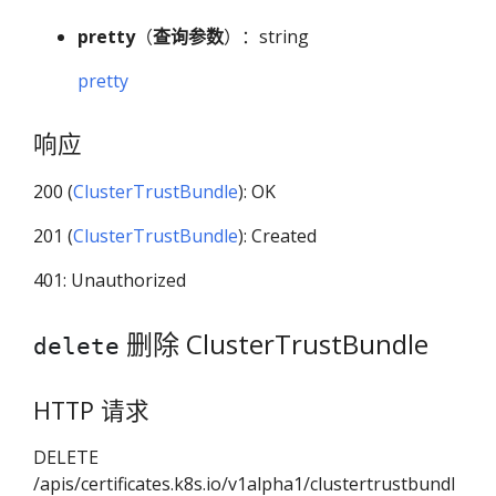
pretty
（
查询参数
）：string
pretty
响应
200 (
ClusterTrustBundle
): OK
201 (
ClusterTrustBundle
): Created
401: Unauthorized
删除 ClusterTrustBundle
delete
HTTP 请求
DELETE
/apis/certificates.k8s.io/v1alpha1/clustertrustbundl