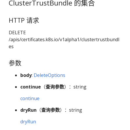
ClusterTrustBundle 的集合
HTTP 请求
DELETE
/apis/certificates.k8s.io/v1alpha1/clustertrustbundl
es
参数
body
:
DeleteOptions
continue
（
查询参数
）：string
continue
dryRun
（
查询参数
）：string
dryRun