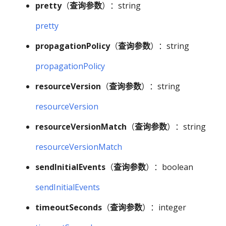
pretty
（
查询参数
）：string
pretty
propagationPolicy
（
查询参数
）：string
propagationPolicy
resourceVersion
（
查询参数
）：string
resourceVersion
resourceVersionMatch
（
查询参数
）：string
resourceVersionMatch
sendInitialEvents
（
查询参数
）：boolean
sendInitialEvents
timeoutSeconds
（
查询参数
）：integer