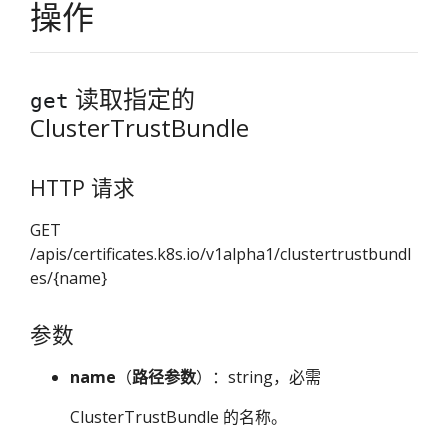
操作
读取指定的
get
ClusterTrustBundle
HTTP 请求
GET
/apis/certificates.k8s.io/v1alpha1/clustertrustbundl
es/{name}
参数
name
（
路径参数
）：string，必需
ClusterTrustBundle 的名称。