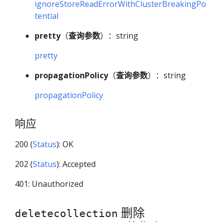
ignoreStoreReadErrorWithClusterBreakingPo
tential
pretty
（
查询参数
）：string
pretty
propagationPolicy
（
查询参数
）：string
propagationPolicy
响应
200 (
Status
): OK
202 (
Status
): Accepted
401: Unauthorized
删除
deletecollection