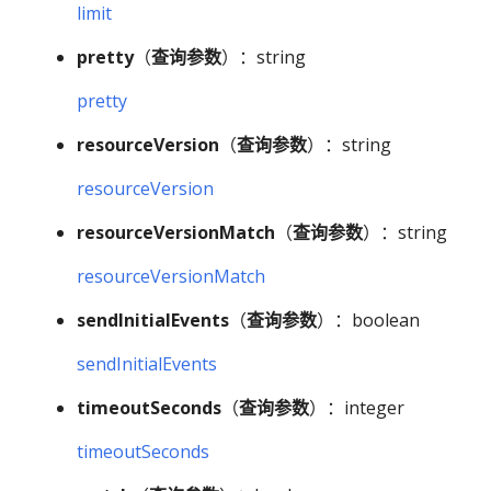
limit
pretty
（
查询参数
）：string
pretty
resourceVersion
（
查询参数
）：string
resourceVersion
resourceVersionMatch
（
查询参数
）：string
resourceVersionMatch
sendInitialEvents
（
查询参数
）：boolean
sendInitialEvents
timeoutSeconds
（
查询参数
）：integer
timeoutSeconds