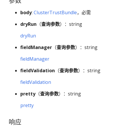
参数
body
:
ClusterTrustBundle
，必需
dryRun
（
查询参数
）：string
dryRun
fieldManager
（
查询参数
）：string
fieldManager
fieldValidation
（
查询参数
）：string
fieldValidation
pretty
（
查询参数
）：string
pretty
响应