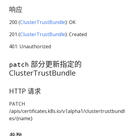
响应
200 (
ClusterTrustBundle
): OK
201 (
ClusterTrustBundle
): Created
401: Unauthorized
部分更新指定的
patch
ClusterTrustBundle
HTTP 请求
PATCH
/apis/certificates.k8s.io/v1alpha1/clustertrustbundl
es/{name}
参数