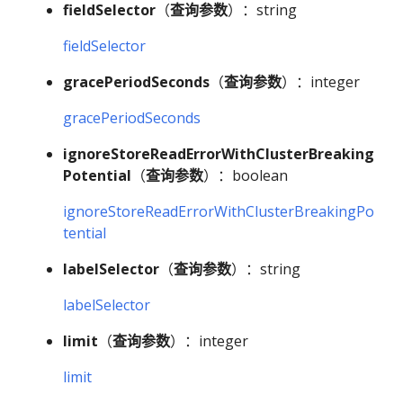
fieldSelector
（
查询参数
）：string
fieldSelector
gracePeriodSeconds
（
查询参数
）：integer
gracePeriodSeconds
ignoreStoreReadErrorWithClusterBreaking
Potential
（
查询参数
）：boolean
ignoreStoreReadErrorWithClusterBreakingPo
tential
labelSelector
（
查询参数
）：string
labelSelector
limit
（
查询参数
）：integer
limit