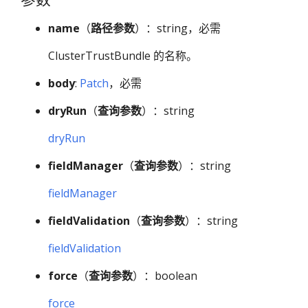
name
（
路径参数
）：string，必需
ClusterTrustBundle 的名称。
body
:
Patch
，必需
dryRun
（
查询参数
）：string
dryRun
fieldManager
（
查询参数
）：string
fieldManager
fieldValidation
（
查询参数
）：string
fieldValidation
force
（
查询参数
）：boolean
force