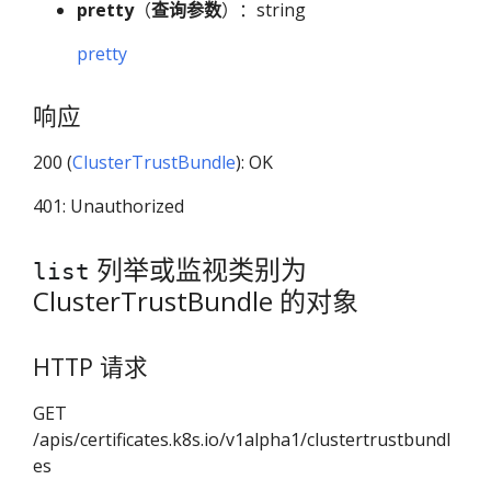
pretty
（
查询参数
）：string
pretty
响应
200 (
ClusterTrustBundle
): OK
401: Unauthorized
列举或监视类别为
list
ClusterTrustBundle 的对象
HTTP 请求
GET
/apis/certificates.k8s.io/v1alpha1/clustertrustbundl
es