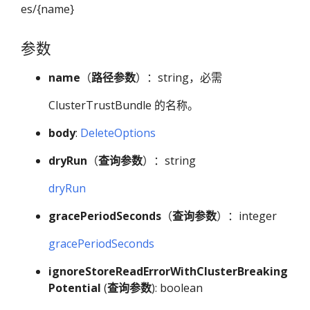
es/{name}
参数
name
（
路径参数
）：string，必需
ClusterTrustBundle 的名称。
body
:
DeleteOptions
dryRun
（
查询参数
）：string
dryRun
gracePeriodSeconds
（
查询参数
）：integer
gracePeriodSeconds
ignoreStoreReadErrorWithClusterBreaking
Potential
(
查询参数
): boolean