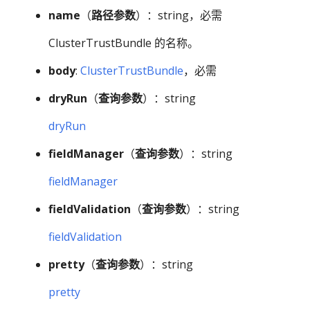
name
（
路径参数
）：string，必需
ClusterTrustBundle 的名称。
body
:
ClusterTrustBundle
，必需
dryRun
（
查询参数
）：string
dryRun
fieldManager
（
查询参数
）：string
fieldManager
fieldValidation
（
查询参数
）：string
fieldValidation
pretty
（
查询参数
）：string
pretty