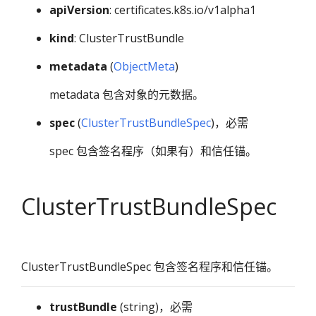
apiVersion
: certificates.k8s.io/v1alpha1
kind
: ClusterTrustBundle
metadata
(
ObjectMeta
)
metadata 包含对象的元数据。
spec
(
ClusterTrustBundleSpec
)，必需
spec 包含签名程序（如果有）和信任锚。
ClusterTrustBundleSpec
ClusterTrustBundleSpec 包含签名程序和信任锚。
trustBundle
(string)，必需