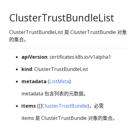
ClusterTrustBundleList
ClusterTrustBundleList 是 ClusterTrustBundle 对象
的集合。
apiVersion
: certificates.k8s.io/v1alpha1
kind
: ClusterTrustBundleList
metadata
(
ListMeta
)
metadata 包含列表的元数据。
items
([]
ClusterTrustBundle
)，必需
items 是 ClusterTrustBundle 对象的集合。