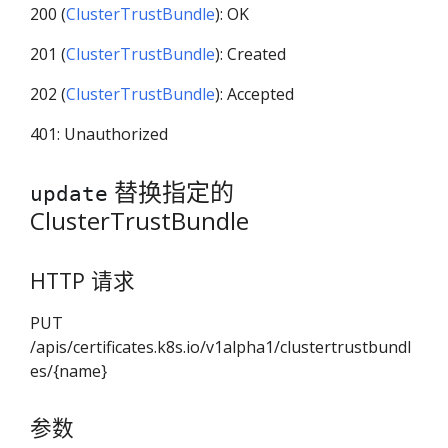
200 (
ClusterTrustBundle
): OK
201 (
ClusterTrustBundle
): Created
202 (
ClusterTrustBundle
): Accepted
401: Unauthorized
替换指定的
update
ClusterTrustBundle
HTTP 请求
PUT
/apis/certificates.k8s.io/v1alpha1/clustertrustbundl
es/{name}
参数