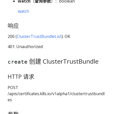
watch
（
查询参数
）：boolean
watch
响应
200 (
ClusterTrustBundleList
): OK
401: Unauthorized
创建 ClusterTrustBundle
create
HTTP 请求
POST
/apis/certificates.k8s.io/v1alpha1/clustertrustbundl
es