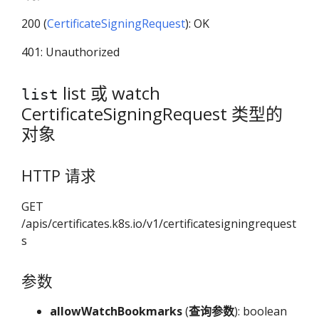
200 (
CertificateSigningRequest
): OK
401: Unauthorized
list 或 watch
list
CertificateSigningRequest 类型的
对象
HTTP 请求
GET
/apis/certificates.k8s.io/v1/certificatesigningrequest
s
参数
allowWatchBookmarks
(
查询参数
): boolean