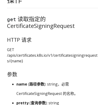
读取指定的
get
CertificateSigningRequest
HTTP 请求
GET
/apis/certificates.k8s.io/v1/certificatesigningrequest
s/{name}
参数
name
(
路径参数
): string，必需
CertificateSigningRequest 的名称。
pretty
(
查询参数
): string