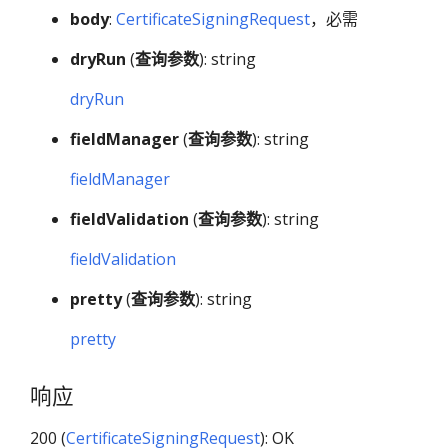
body
:
CertificateSigningRequest
，必需
dryRun
(
查询参数
): string
dryRun
fieldManager
(
查询参数
): string
fieldManager
fieldValidation
(
查询参数
): string
fieldValidation
pretty
(
查询参数
): string
pretty
响应
200 (
CertificateSigningRequest
): OK