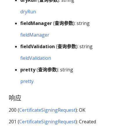
dryRun
fieldManager
(
查询参数
): string
fieldManager
fieldValidation
(
查询参数
): string
fieldValidation
pretty
(
查询参数
): string
pretty
响应
200 (
CertificateSigningRequest
): OK
201 (
CertificateSigningRequest
): Created