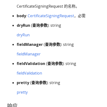
CertificateSigningRequest 的名称。
body
:
CertificateSigningRequest
，必需
dryRun
(
查询参数
): string
dryRun
fieldManager
(
查询参数
): string
fieldManager
fieldValidation
(
查询参数
): string
fieldValidation
pretty
(
查询参数
): string
pretty
响应