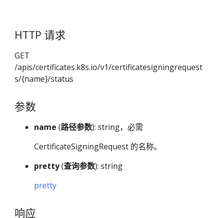
HTTP 请求
GET
/apis/certificates.k8s.io/v1/certificatesigningrequest
s/{name}/status
参数
name
(
路径参数
): string，必需
CertificateSigningRequest 的名称。
pretty
(
查询参数
): string
pretty
响应