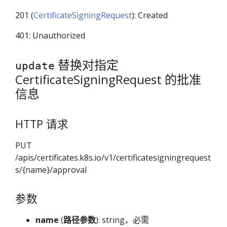
201 (
CertificateSigningRequest
): Created
401: Unauthorized
替换对指定
update
CertificateSigningRequest 的批准
信息
HTTP 请求
PUT
/apis/certificates.k8s.io/v1/certificatesigningrequest
s/{name}/approval
参数
name
(
路径参数
): string，必需