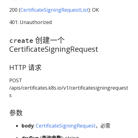
200 (
CertificateSigningRequestList
): OK
401: Unauthorized
创建一个
create
CertificateSigningRequest
HTTP 请求
POST
/apis/certificates.k8s.io/v1/certificatesigningrequest
s
参数
body
:
CertificateSigningRequest
，必需
dryRun
(
查询参数
): string