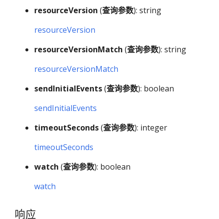
resourceVersion
(
查询参数
): string
resourceVersion
resourceVersionMatch
(
查询参数
): string
resourceVersionMatch
sendInitialEvents
(
查询参数
): boolean
sendInitialEvents
timeoutSeconds
(
查询参数
): integer
timeoutSeconds
watch
(
查询参数
): boolean
watch
响应