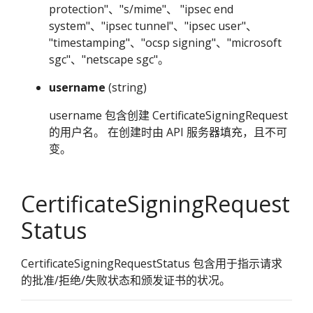
protection"、"s/mime"、 "ipsec end
system"、"ipsec tunnel"、"ipsec user"、
"timestamping"、"ocsp signing"、"microsoft
sgc"、"netscape sgc"。
username
(string)
username 包含创建 CertificateSigningRequest
的用户名。 在创建时由 API 服务器填充，且不可
变。
CertificateSigningRequest
Status
CertificateSigningRequestStatus 包含用于指示请求
的批准/拒绝/失败状态和颁发证书的状况。