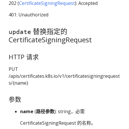
202 (
CertificateSigningRequest
): Accepted
401: Unauthorized
替换指定的
update
CertificateSigningRequest
HTTP 请求
PUT
/apis/certificates.k8s.io/v1/certificatesigningrequest
s/{name}
参数
name
(
路径参数
): string，必需
CertificateSigningRequest 的名称。