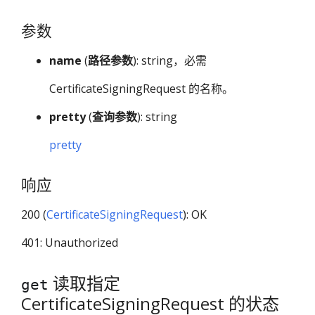
参数
name
(
路径参数
): string，必需
CertificateSigningRequest 的名称。
pretty
(
查询参数
): string
pretty
响应
200 (
CertificateSigningRequest
): OK
401: Unauthorized
读取指定
get
CertificateSigningRequest 的状态