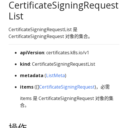
CertificateSigningRequest
List
CertificateSigningRequestList 是
CertificateSigningRequest 对象的集合。
apiVersion
: certificates.k8s.io/v1
kind
: CertificateSigningRequestList
metadata
(
ListMeta
)
items
([]
CertificateSigningRequest
)，必需
items 是 CertificateSigningRequest 对象的集
合。
操作