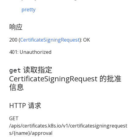
pretty
响应
200 (
CertificateSigningRequest
): OK
401: Unauthorized
读取指定
get
CertificateSigningRequest 的批准
信息
HTTP 请求
GET
/apis/certificates.k8s.io/v1/certificatesigningrequest
s/{name}/approval