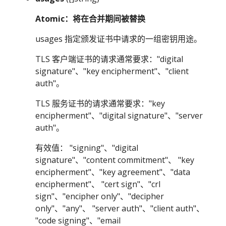
Atomic：将在合并期间被替换
usages 指定颁发证书中请求的一组密钥用途。
TLS 客户端证书的请求通常要求："digital
signature"、"key encipherment"、"client
auth"。
TLS 服务证书的请求通常要求："key
encipherment"、"digital signature"、"server
auth"。
有效值： "signing"、"digital
signature"、"content commitment"、 "key
encipherment"、"key agreement"、"data
encipherment"、 "cert sign"、"crl
sign"、"encipher only"、"decipher
only"、"any"、 "server auth"、"client auth"、
"code signing"、"email