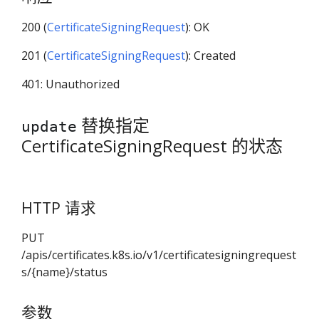
200 (
CertificateSigningRequest
): OK
201 (
CertificateSigningRequest
): Created
401: Unauthorized
替换指定
update
CertificateSigningRequest 的状态
HTTP 请求
PUT
/apis/certificates.k8s.io/v1/certificatesigningrequest
s/{name}/status
参数