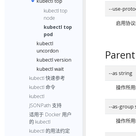
kubectl top
--use-pro
kubectl top
node
启用协议缓冲
kubectl top
pod
kubectl
uncordon
Parent
kubectl version
kubectl wait
--as string
kubectl 快速参考
kubectl 命令
操作所用
kubectl
JSONPath 支持
--as-group 
适用于 Docker 用户
操作所用
的 kubectl
kubectl 的用法约定