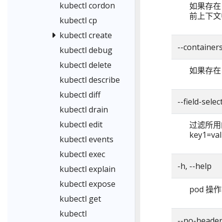
kubectl cordon
如果存在
前上下文
kubectl cp
kubectl create
--container
kubectl debug
kubectl delete
如果存在
kubectl describe
kubectl diff
--field-selec
kubectl drain
kubectl edit
过滤所用的选
key1=
kubectl events
kubectl exec
-h, --help
kubectl explain
kubectl expose
pod 
kubectl get
kubectl
--no-heade