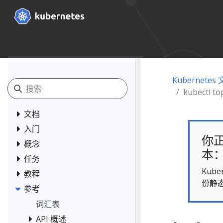
Kubernetes
kubectl to
文档
入门
你正
概念
本： 
任务
Kub
教程
份静
参考
词汇表
API 概述