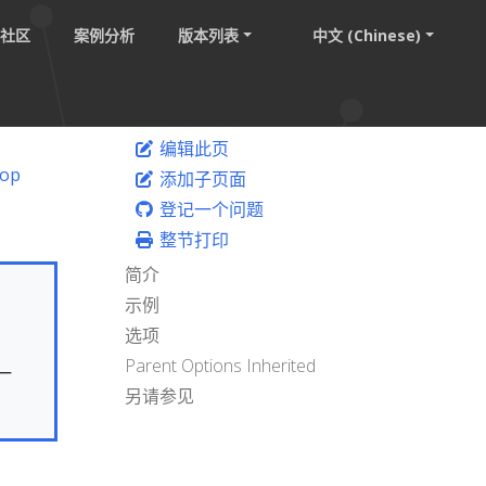
社区
案例分析
版本列表
中文 (Chinese)
编辑此页
top
添加子页面
登记一个问题
整节打印
简介
示例
选项
Parent Options Inherited
一
另请参见