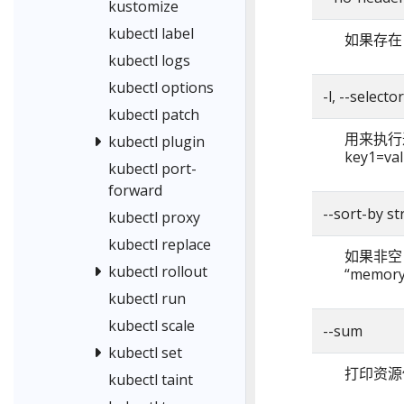
kustomize
kubectl label
如果存在
kubectl logs
kubectl options
-l, --selecto
kubectl patch
用来执行过
kubectl plugin
key1=
kubectl port-
forward
--sort-by st
kubectl proxy
kubectl replace
如果非空，
kubectl rollout
“memor
kubectl run
kubectl scale
--sum
kubectl set
打印资源
kubectl taint