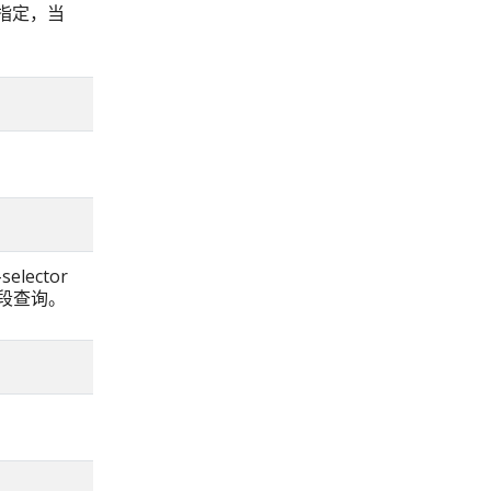
 指定，当
elector
字段查询。