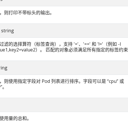
，则打印不带标头的输出。
r string
滤的选择算符（标签查询），支持 '='、'==' 和 '!='（例如 -l
value1,key2=value2）。 匹配的对象必须满足所有指定的标签约
ring
则使用指定字段对 Pod 列表进行排序。字段可以是 “cpu” 或
y”。
使用量的总和。