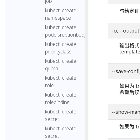
job
kubectl create
与给定证
namespace
kubectl create
-o, --output
poddisruptionbudget
kubectl create
输出格式。可
priorityclass
templat
kubectl create
quota
--save-conf
kubectl create
role
如果为 
希望后续对
kubectl create
rolebinding
kubectl create
--show-man
secret
如果为 tr
kubectl create
secret