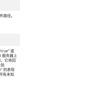
板文件路径。
rue" 或
I 服务器上
启用，它将回
段验
" 的表现
除所有未知