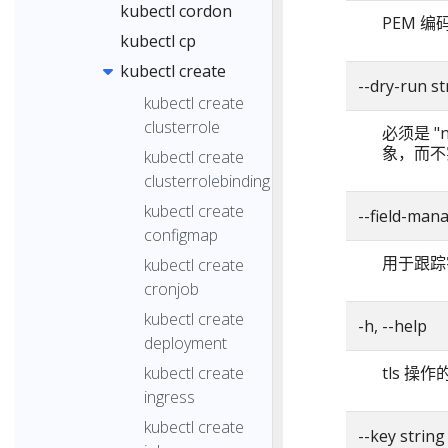
kubectl cordon
PEM 
kubectl cp
kubectl create
--dry-run 
kubectl create
clusterrole
必须是 "n
象，而不
kubectl create
clusterrolebinding
kubectl create
--field-ma
configmap
用于跟踪
kubectl create
cronjob
kubectl create
-h, --help
deployment
kubectl create
tls 操
ingress
kubectl create
--key string