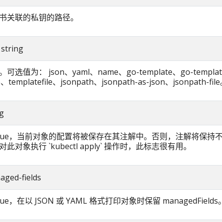
书关联的私钥的路径。
 string
选值为： json、yaml、name、go-template、go-template
e、templatefile、jsonpath、jsonpath-as-json、jsonpath-fil
ig
true，当前对象的配置将被保存在其注解中。否则，注解将保持不
此对象执行 `kubectl apply` 操作时，此标志很有用。
aged-fields
ue，在以 JSON 或 YAML 格式打印对象时保留 managedFields