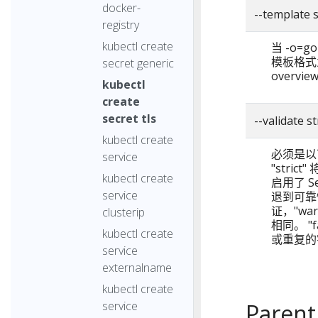
docker-
--template 
registry
kubectl create
当 -o=g
模板格式为 g
secret generic
overvie
kubectl
create
secret tls
--validate 
kubectl create
必须是以下选
service
"stri
kubectl create
启用了 S
service
退到可靠
证，"wa
clusterip
相同。 "
kubectl create
或重复的
service
externalname
kubectl create
service
Parent