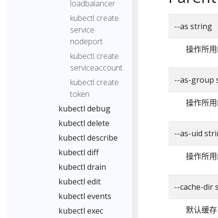
loadbalancer
kubectl create
--as string
service
nodeport
操作所用
kubectl create
serviceaccount
--as-group 
kubectl create
token
操作所用
kubectl debug
kubectl delete
--as-uid str
kubectl describe
kubectl diff
操作所用
kubectl drain
kubectl edit
--cache-di
kubectl events
默认缓存
kubectl exec