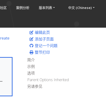
社区
案例分析
版本列表
中文 (Chinese)
编辑此页
create
添加子页面
登记一个问题
整节打印
简介
示例
选项
Parent Options Inherited
一
另请参见