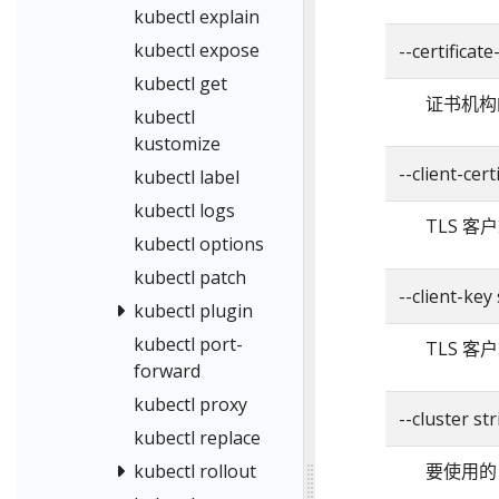
kubectl explain
kubectl expose
--certificat
kubectl get
证书机构
kubectl
kustomize
--client-cert
kubectl label
kubectl logs
TLS 
kubectl options
kubectl patch
--client-key
kubectl plugin
kubectl port-
TLS 
forward
kubectl proxy
--cluster st
kubectl replace
kubectl rollout
要使用的 