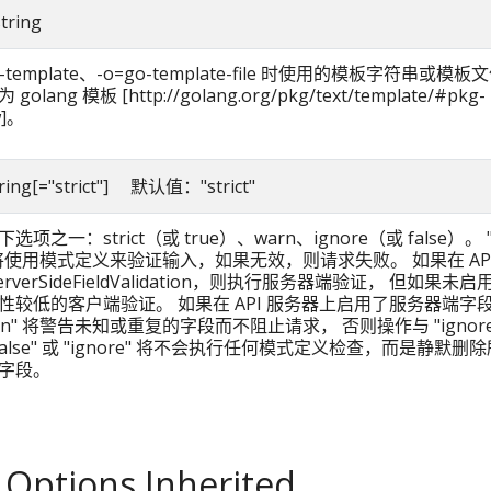
string
o-template、-o=go-template-file 时使用的模板字符串或模
olang 模板 [http://golang.org/pkg/text/template/#pkg-
w]。
string[="strict"] 默认值："strict"
项之一：strict（或 true）、warn、ignore（或 false）。 "t
ct" 将使用模式定义来验证输入，如果无效，则请求失败。 如果在 AP
erverSideFieldValidation，则执行服务器端验证， 但如果未
性较低的客户端验证。 如果在 API 服务器上启用了服务器端字
rn" 将警告未知或重复的字段而不阻止请求， 否则操作与 "ignore
false" 或 "ignore" 将不会执行任何模式定义检查，而是静默删
字段。
 Options Inherited