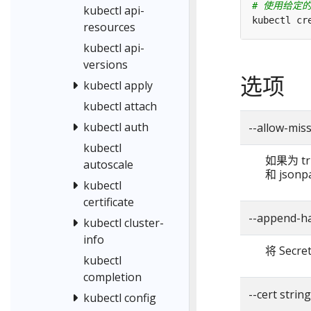
# 使用给定的密
kubectl api-
kubectl cr
resources
kubectl api-
versions
选项
kubectl apply
kubectl attach
kubectl auth
--allow-m
kubectl
如果为 
autoscale
和 json
kubectl
certificate
--append-h
kubectl cluster-
info
将 Sec
kubectl
completion
--cert string
kubectl config