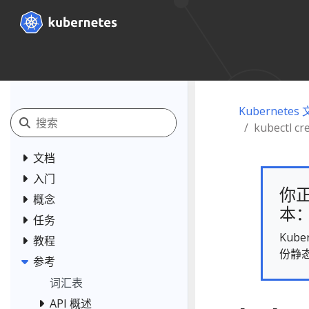
Kubernetes
kubectl cre
文档
入门
你正
概念
本： 
任务
Kub
教程
份静
参考
词汇表
API 概述