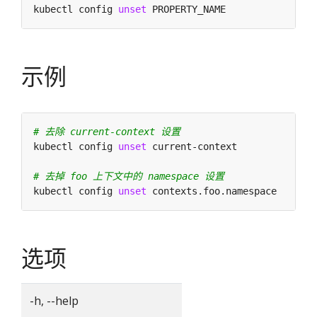
kubectl config 
unset
示例
# 去除 current-context 设置
kubectl config 
unset
# 去掉 foo 上下文中的 namespace 设置
kubectl config 
unset
选项
-h, --help