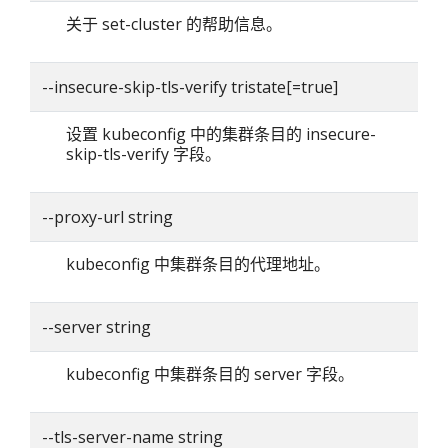
关于 set-cluster 的帮助信息。
--insecure-skip-tls-verify tristate[=true]
设置 kubeconfig 中的集群条目的 insecure-
skip-tls-verify 字段。
--proxy-url string
kubeconfig 中集群条目的代理地址。
--server string
kubeconfig 中集群条目的 server 字段。
--tls-server-name string