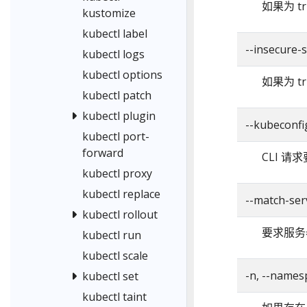
如果为 
kustomize
kubectl label
--insecure-s
kubectl logs
kubectl options
如果为 
kubectl patch
kubectl plugin
--kubeconfi
kubectl port-
forward
CLI 请
kubectl proxy
kubectl replace
--match-ser
kubectl rollout
要求服务
kubectl run
kubectl scale
-n, --names
kubectl set
kubectl taint