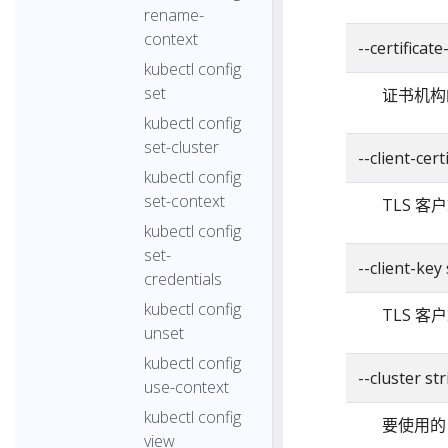
rename-
context
--certificat
kubectl config
set
证书机构
kubectl config
set-cluster
--client-cert
kubectl config
set-context
TLS 
kubectl config
set-
--client-key
credentials
kubectl config
TLS 
unset
kubectl config
--cluster st
use-context
kubectl config
要使用的 
view