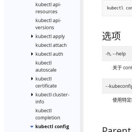
kubectl api-
resources
kubectl api-
versions
选项
kubectl apply
kubectl attach
-h, --help
kubectl auth
kubectl
关于 co
autoscale
kubectl
certificate
--kubeconfi
kubectl cluster-
使用特定的 
info
kubectl
completion
kubectl config
Parent