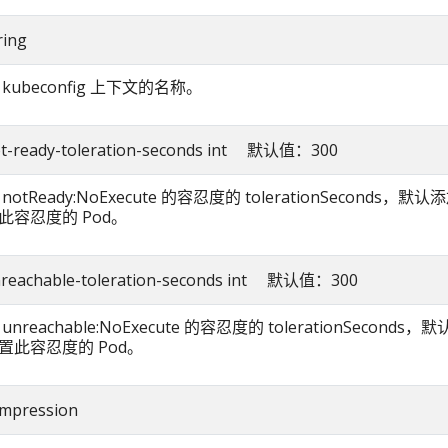
ring
kubeconfig 上下文的名称。
not-ready-toleration-seconds int 默认值：300
otReady:NoExecute 的容忍度的 tolerationSeconds，默
此容忍度的 Pod。
unreachable-toleration-seconds int 默认值：300
nreachable:NoExecute 的容忍度的 tolerationSeconds
置此容忍度的 Pod。
ompression