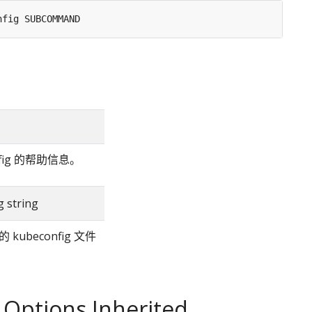
nfig 的帮助信息。
g string
kubeconfig 文件
 Options Inherited