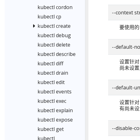
kubectl cordon
--context st
kubectl cp
kubectl create
要使用的 
kubectl debug
kubectl delete
--default-
kubectl describe
设置针对 n
kubectl diff
尚未设置
kubectl drain
kubectl edit
--default-
kubectl events
kubectl exec
设置针对 u
有尚未设
kubectl explain
kubectl expose
--disable-c
kubectl get
kubectl