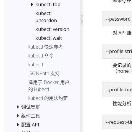
如果存在
kubectl top
kubectl
--password 
uncordon
kubectl version
对 AP
kubectl wait
kubectl 快速参考
--profile
kubectl 命令
kubectl
要记录的
（none|c
JSONPath 支持
适用于 Docker 用户
的 kubectl
--profile-
kubectl 的用法约定
性能分析
调试集群
组件工具
--request
配置 API