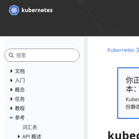
Kubernetes
文档
你正
入门
本： 
概念
任务
Kub
份静
教程
参考
词汇表
kubec
API 概述