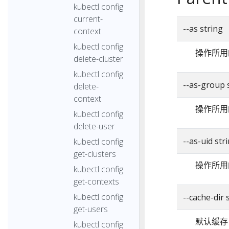
kubectl config
current-
--as string
context
kubectl config
操作所用
delete-cluster
kubectl config
--as-group 
delete-
context
操作所用
kubectl config
delete-user
--as-uid str
kubectl config
get-clusters
操作所用
kubectl config
get-contexts
kubectl config
--cache-di
get-users
默认缓存
kubectl config