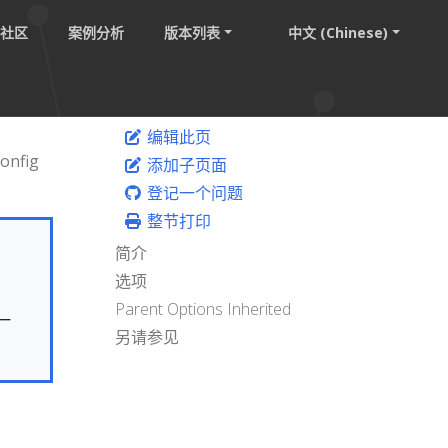
社区
案例分析
版本列表
中文 (Chinese)
编辑此页
config
添加子页面
登记一个问题
整节打印
简介
选项
Parent Options Inherited
一
另请参见