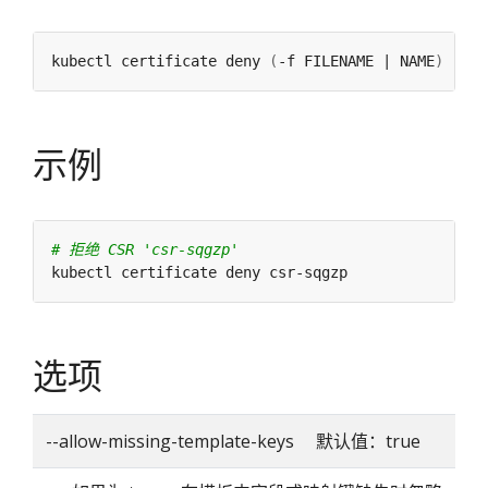
kubectl certificate deny 
(
-f FILENAME | NAME
)
示例
# 拒绝 CSR 'csr-sqgzp'
选项
--allow-missing-template-keys 默认值：true