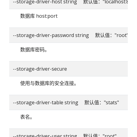
--storage-driver-host string 默认值："localhost:8086
数据库 host:port
--storage-driver-password string 默认值："root"
数据库密码。
--storage-driver-secure
使用与数据库的安全连接。
--storage-driver-table string 默认值："stats"
表名。
--storage-driver-user string 默认值："root"