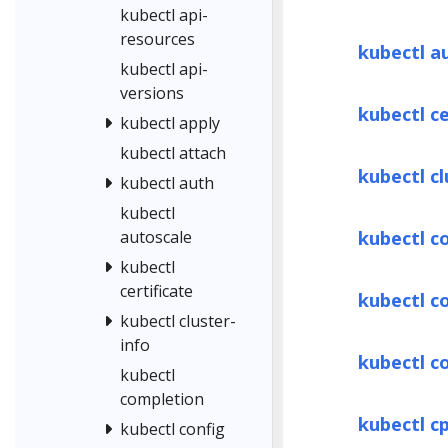
kubectl api-
resources
kubectl a
kubectl api-
versions
kubectl ce
kubectl apply
kubectl attach
kubectl cl
kubectl auth
kubectl
kubectl c
autoscale
kubectl
certificate
kubectl c
kubectl cluster-
info
kubectl c
kubectl
completion
kubectl c
kubectl config