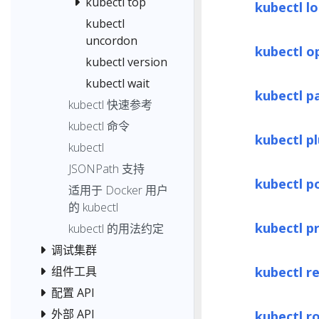
kubectl top
kubectl l
kubectl
uncordon
kubectl o
kubectl version
kubectl wait
kubectl p
kubectl 快速参考
kubectl 命令
kubectl p
kubectl
JSONPath 支持
kubectl p
适用于 Docker 用户
的 kubectl
kubectl p
kubectl 的用法约定
调试集群
kubectl r
组件工具
配置 API
外部 API
kubectl ro