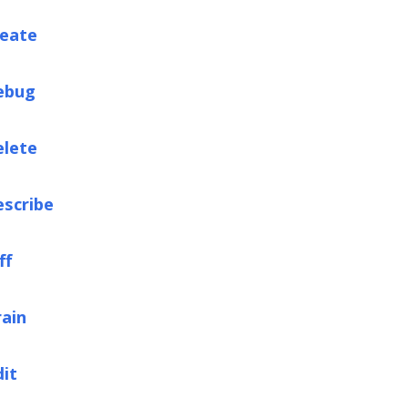
reate
ebug
elete
escribe
ff
rain
dit