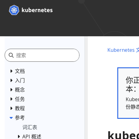
Kubernetes
文档
你正
入门
本： 
概念
任务
Kub
份静
教程
参考
词汇表
kube
API 概述