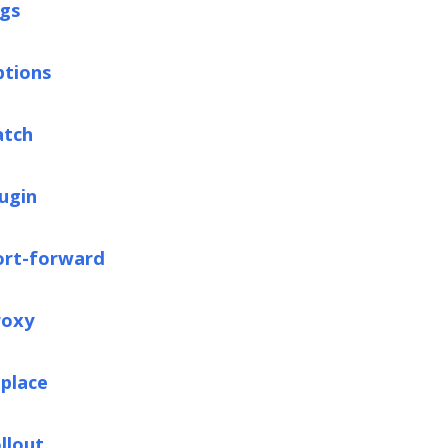
ogs
ptions
atch
lugin
ort-forward
roxy
eplace
llout