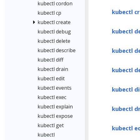
kubectl cordon
kubectl c
kubectl cp
kubectl create
kubectl d
kubectl debug
kubectl delete
kubectl d
kubectl describe
kubectl diff
kubectl drain
kubectl d
kubectl edit
kubectl events
kubectl di
kubectl exec
kubectl explain
kubectl d
kubectl expose
kubectl get
kubectl e
kubectl