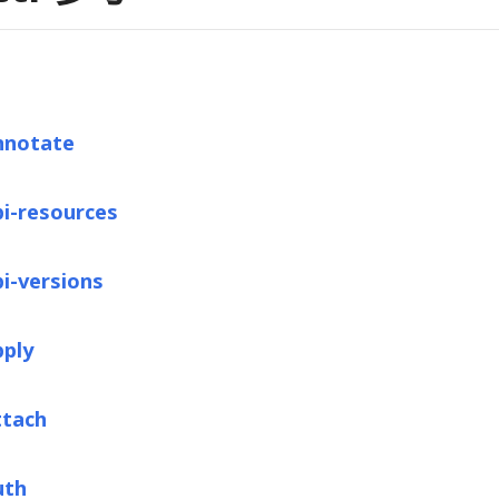
nnotate
pi-resources
pi-versions
pply
ttach
uth