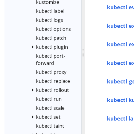
kustomize
kubectl e
kubectl label
kubectl logs
kubectl e
kubectl options
kubectl patch
kubectl e
kubectl plugin
kubectl port-
kubectl e
forward
kubectl proxy
kubectl g
kubectl replace
kubectl rollout
kubectl run
kubectl k
kubectl scale
kubectl set
kubectl la
kubectl taint