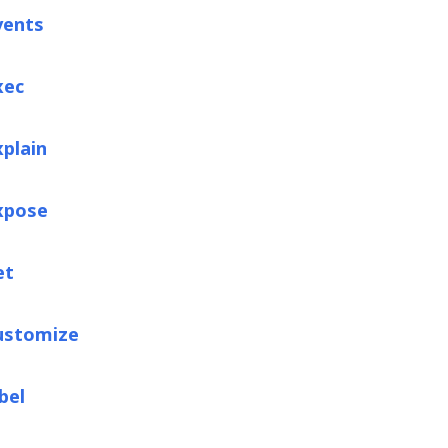
vents
xec
xplain
xpose
et
ustomize
bel