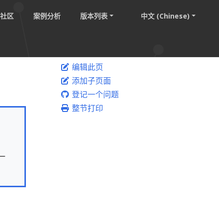
社区
案例分析
版本列表
中文 (Chinese)
编辑此页
添加子页面
登记一个问题
整节打印
一