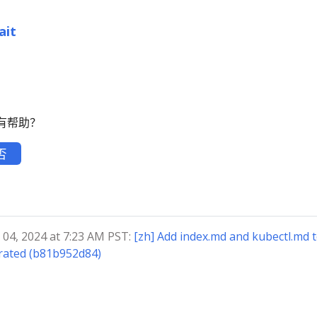
ait
有帮助？
否
4, 2024 at 7:23 AM PST:
[zh] Add index.md and kubectl.md 
rated (b81b952d84)