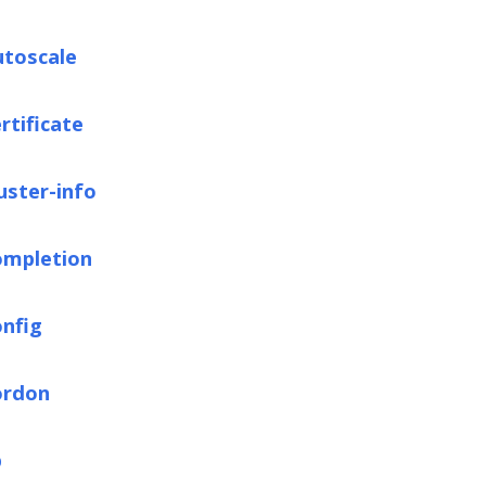
utoscale
rtificate
uster-info
ompletion
onfig
ordon
p