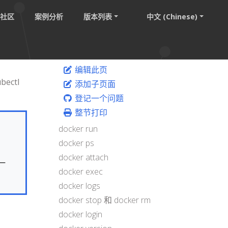
社区
案例分析
版本列表
中文 (Chinese)
编辑此页
ectl
添加子页面
登记一个问题
整节打印
docker run
docker ps
docker attach
一
docker exec
docker logs
docker stop 和 docker rm
docker login