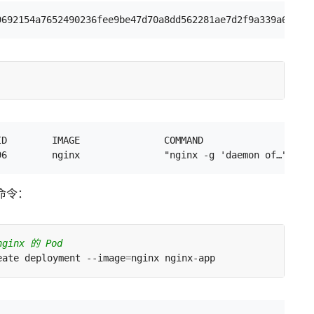
ID        IMAGE               COMMAND                  CR
 命令：
ginx 的 Pod
eate deployment --image
=