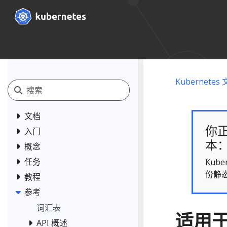
Kubernetes
文档
你正
入门
本： 
概念
任务
Kub
份静
教程
参考
词汇表
适用于
API 概述