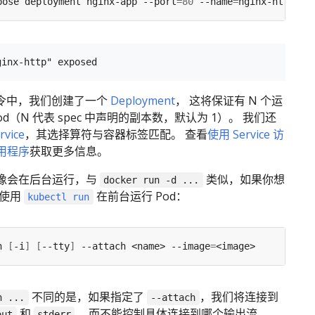
pose deployment nginx-app --port
=
80
 --name
=
l 命令中，我们创建了一个
Deployment
， 这将保证有 N 个运
的 Pod（N 代表 spec 中声明的副本数，默认为 1）。 我们还
rvice
，其选择算符与容器标签匹配。 查看
使用 Service 访
用程序
获取更多信息。
像会在后台运行，与
类似，如果你想
docker run -d ...
 使用
在前台运行 Pod：
kubectl run
n 
[
-i
]
[
--tty
]
 --attach <name> --image
=
不同的是，如果指定了
，我们将连接到
n ...
--attach
和
， 而不能控制具体连接到哪个输出流
out
stderr