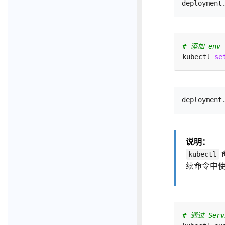
# 添加 env 
kubectl 
se
说明：
kubectl
续命令中使
# 通过 Ser