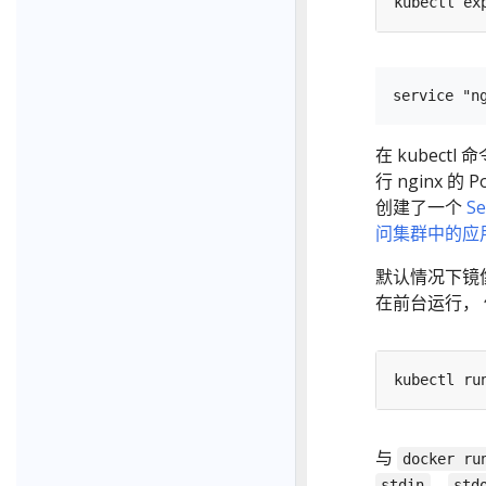
kubectl ex
在 kubect
行 nginx 
创建了一个
Se
问集群中的应
默认情况下镜
在前台运行，
kubectl ru
与
docker ru
、
stdin
std