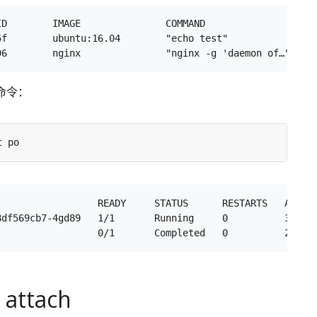
ID        IMAGE               COMMAND                  CR
5f        ubuntu:16.04        "echo test"              5 
 命令：
                  READY     STATUS      RESTARTS   AGE

8df569cb7-4gd89   1/1       Running     0          3m

 attach