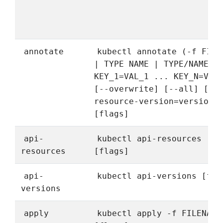
annotate
kubectl annotate (-f FILE
| TYPE NAME | TYPE/NAME)
KEY_1=VAL_1 ... KEY_N=VAL
[--overwrite] [--all] [--
resource-version=version]
[flags]
api-
kubectl api-resources
resources
[flags]
api-
kubectl api-versions [fla
versions
apply
kubectl apply -f FILENAME