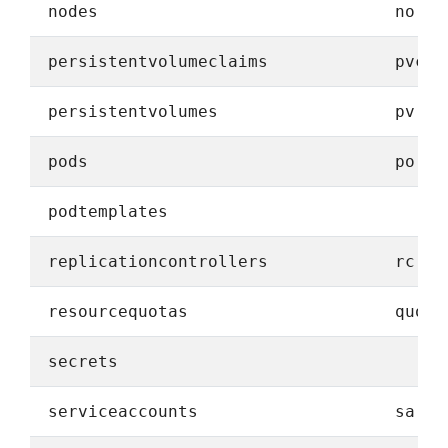
nodes
no
persistentvolumeclaims
pvc
persistentvolumes
pv
pods
po
podtemplates
replicationcontrollers
rc
resourcequotas
quota
secrets
serviceaccounts
sa