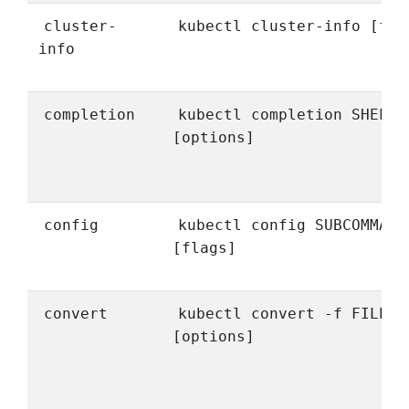
cluster-
kubectl cluster-info [fla
info
completion
kubectl completion SHELL
[options]
config
kubectl config SUBCOMMAND
[flags]
convert
kubectl convert -f FILENA
[options]