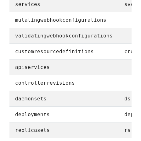
services
svc
mutatingwebhookconfigurations
validatingwebhookconfigurations
customresourcedefinitions
crd,c
apiservices
controllerrevisions
daemonsets
ds
deployments
deplo
replicasets
rs