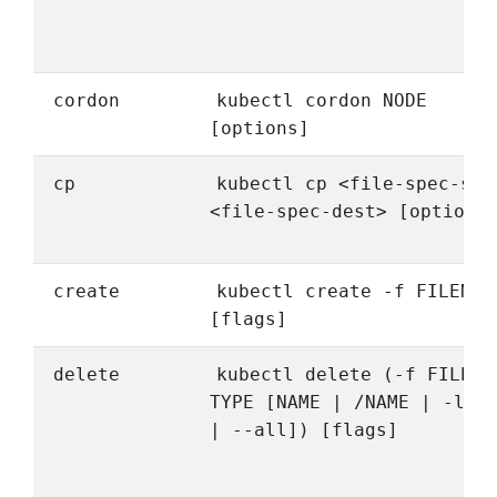
cordon
kubectl cordon NODE
[options]
cp
kubectl cp <file-spec-src
<file-spec-dest> [options
create
kubectl create -f FILENAM
[flags]
delete
kubectl delete (-f FILENA
TYPE [NAME | /NAME | -l l
| --all]) [flags]