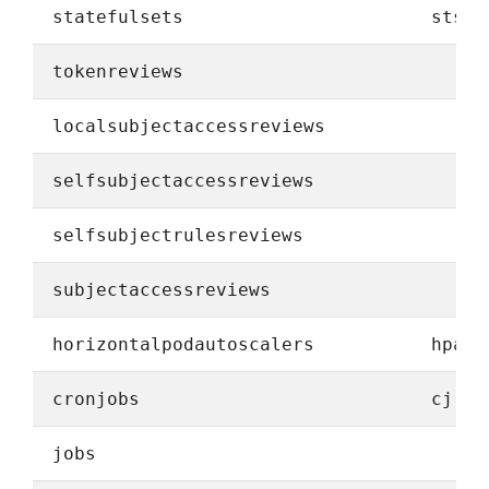
statefulsets
sts
tokenreviews
localsubjectaccessreviews
selfsubjectaccessreviews
selfsubjectrulesreviews
subjectaccessreviews
horizontalpodautoscalers
hpa
cronjobs
cj
jobs