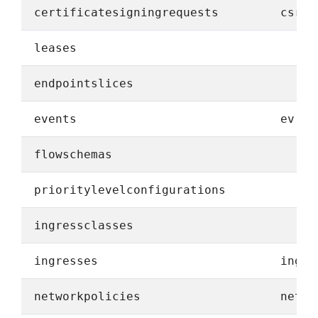
certificatesigningrequests
csr
leases
endpointslices
events
ev
flowschemas
prioritylevelconfigurations
ingressclasses
ingresses
ing
networkpolicies
netpo