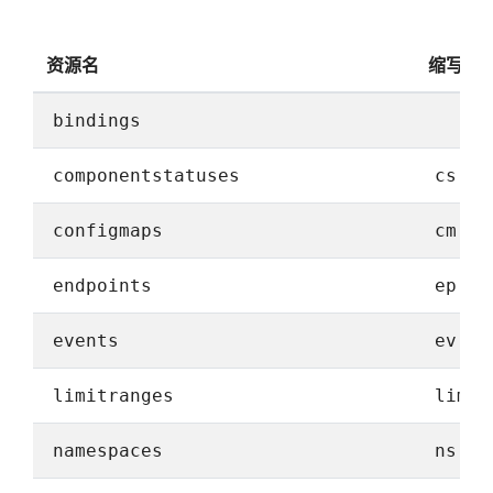
资源名
缩写名
bindings
componentstatuses
cs
configmaps
cm
endpoints
ep
events
ev
limitranges
limit
namespaces
ns