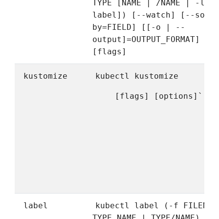
TYPE [NAME | /NAME | -l
label]) [--watch] [--sort
by=FIELD] [[-o | --
output]=OUTPUT_FORMAT]
[flags]
kustomize
kubectl kustomize
[flags] [options]`
label
kubectl label (-f FILENAM
TYPE NAME | TYPE/NAME)