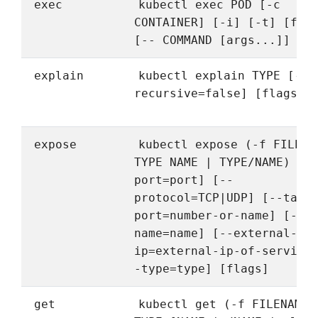
exec
kubectl exec POD [-c
CONTAINER] [-i] [-t] [fla
[-- COMMAND [args...]]
explain
kubectl explain TYPE [--
recursive=false] [flags]
expose
kubectl expose (-f FILENA
TYPE NAME | TYPE/NAME) [-
port=port] [--
protocol=TCP|UDP] [--targ
port=number-or-name] [--
name=name] [--external-
ip=external-ip-of-service
-type=type] [flags]
get
kubectl get (-f FILENAME 