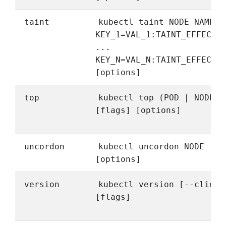
taint
kubectl taint NODE NAME
KEY_1=VAL_1:TAINT_EFFECT_
...
KEY_N=VAL_N:TAINT_EFFECT_
[options]
top
kubectl top (POD | NODE)
[flags] [options]
uncordon
kubectl uncordon NODE
[options]
version
kubectl version [--client
[flags]