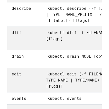
describe
kubectl describe (-f FILE
| TYPE [NAME_PREFIX | /NA
-l label]) [flags]
diff
kubectl diff -f FILENAME
[flags]
drain
kubectl drain NODE [optio
edit
kubectl edit (-f FILENAME
TYPE NAME | TYPE/NAME)
[flags]
events
kubectl events