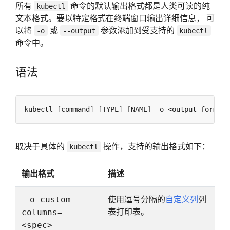
所有
命令的默认输出格式都是人类可读的纯
kubectl
文本格式。要以特定格式在终端窗口输出详细信息， 可
以将
或
参数添加到受支持的
-o
--output
kubectl
命令中。
语法
kubectl 
[
command
]
[
TYPE
]
[
NAME
]
取决于具体的
操作，支持的输出格式如下：
kubectl
输出格式
描述
使用逗号分隔的
自定义列
列
-o custom-
表打印表。
columns=
<spec>