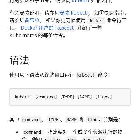
持的参数和子命令， 请参阅
kubectl
参考文档。
有关安装说明，请参见
安装 kubectl
； 如需快速指南，
请参见
备忘单
。 如果你更习惯使用
命令行工
docker
具，
Docker 用户的
介绍了一些
kubectl
Kubernetes 的等价命令。
语法
使用以下语法从终端窗口运行
命令：
kubectl
kubectl 
[
command
]
[
TYPE
]
[
NAME
]
[
flags
]
其中
、
、
和
分别是：
command
TYPE
NAME
flags
：指定要对一个或多个资源执行的操
command
作，例如
、
、
、
create
get
describe