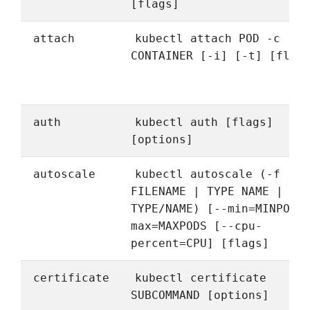
[flags]
attach
kubectl attach POD -c
CONTAINER [-i] [-t] [flag
auth
kubectl auth [flags]
[options]
autoscale
kubectl autoscale (-f
FILENAME | TYPE NAME |
TYPE/NAME) [--min=MINPODS
max=MAXPODS [--cpu-
percent=CPU] [flags]
certificate
kubectl certificate
SUBCOMMAND [options]