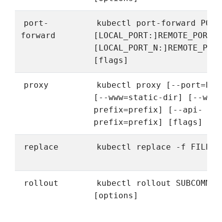
port-
kubectl port-forward POD
forward
[LOCAL_PORT:]REMOTE_PORT 
[LOCAL_PORT_N:]REMOTE_POR
[flags]
proxy
kubectl proxy [--port=POR
[--www=static-dir] [--www
prefix=prefix] [--api-
prefix=prefix] [flags]
replace
kubectl replace -f FILENA
rollout
kubectl rollout SUBCOMMAN
[options]