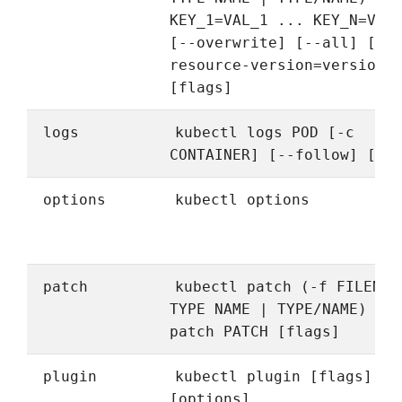
KEY_1=VAL_1 ... KEY_N=VAL
[--overwrite] [--all] [--
resource-version=version]
[flags]
logs
kubectl logs POD [-c
CONTAINER] [--follow] [fl
options
kubectl options
patch
kubectl patch (-f FILENAM
TYPE NAME | TYPE/NAME) --
patch PATCH [flags]
plugin
kubectl plugin [flags]
[options]