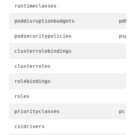
runtimeclasses
poddisruptionbudgets
pdb
podsecuritypolicies
psp
clusterrolebindings
clusterroles
rolebindings
roles
priorityclasses
pc
csidrivers