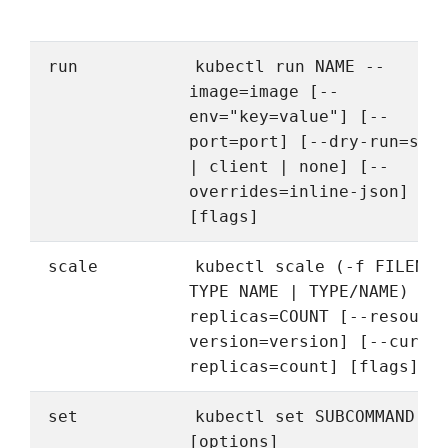
run
kubectl run NAME --
image=image [--
env="key=value"] [--
port=port] [--dry-run=ser
| client | none] [--
overrides=inline-json]
[flags]
scale
kubectl scale (-f FILENAM
TYPE NAME | TYPE/NAME) --
replicas=COUNT [--resourc
version=version] [--curre
replicas=count] [flags]
set
kubectl set SUBCOMMAND
[options]