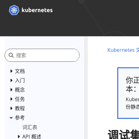
Kubernetes
文档
你正
入门
本： 
概念
任务
Kub
份静
教程
参考
词汇表
调试
API 概述