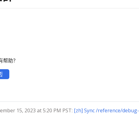
有帮助？
否
ber 15, 2023 at 5:20 PM PST:
[zh] Sync /reference/debug-