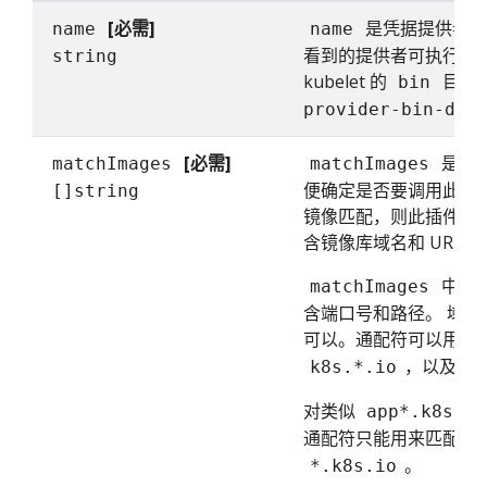
[必需]
是凭据提供者的名
name
name
看到的提供者可执行文
string
kubelet 的
目录
bin
provider-bin-dir
[必需]
是一
matchImages
matchImages
便确定是否要调用此提供者
[]string
镜像匹配，则此插件会
含镜像库域名和 URL 
中的
matchImages
含端口号和路径。 域
可以。通配符可以用作
，以及顶
k8s.*.io
对类似
app*.k8s.io
通配符只能用来匹配一
。
*.k8s.io