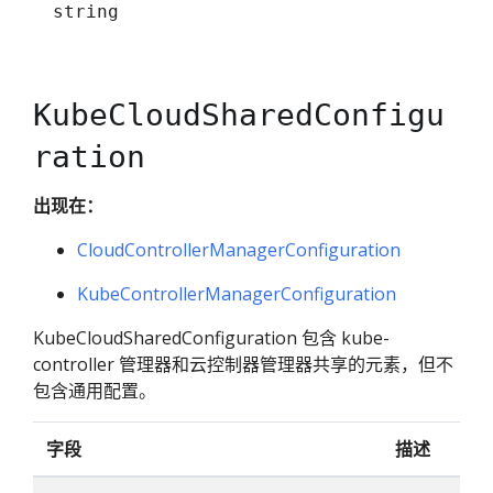
string
KubeCloudSharedConfigu
ration
出现在：
CloudControllerManagerConfiguration
KubeControllerManagerConfiguration
KubeCloudSharedConfiguration 包含 kube-
controller 管理器和云控制器管理器共享的元素，但不
包含通用配置。
字段
描述