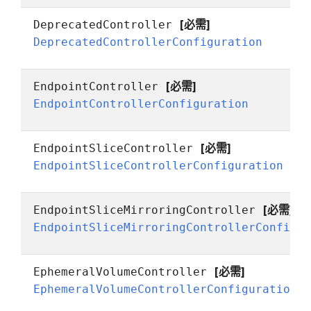
[必需]
DeprecatedController
DeprecatedControllerConfiguration
[必需]
EndpointController
EndpointControllerConfiguration
[必需]
EndpointSliceController
EndpointSliceControllerConfiguration
[必需]
EndpointSliceMirroringController
EndpointSliceMirroringControllerConfigu
[必需]
EphemeralVolumeController
EphemeralVolumeControllerConfiguration