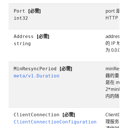
[必需]
port 是
Port
HTTP 
int32
[必需]
addres
Address
的 IP 地
string
为 0.0.0.
[必需]
minResyn
MinResyncPeriod
器的重新
meta/v1.Duration
是在 minRe
2*minRes
内的随机
[必需]
ClientCo
ClientConnection
理服务器在与
ClientConnectionConfiguration