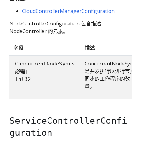
CloudControllerManagerConfiguration
NodeControllerConfiguration 包含描述
NodeController 的元素。
字段
描述
ConcurrentNodeSyncs
ConcurrentNodeSyncs
是并发执行以进行节点
[必需]
同步的工作程序的数
int32
量。
ServiceControllerConfi
guration