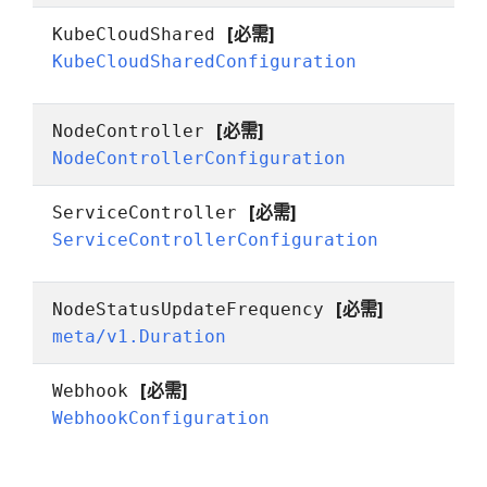
[必需]
KubeCloudShared
KubeCloudSharedConfiguration
[必需]
NodeController
NodeControllerConfiguration
[必需]
ServiceController
ServiceControllerConfiguration
[必需]
NodeStatusUpdateFrequency
meta/v1.Duration
[必需]
Webhook
WebhookConfiguration