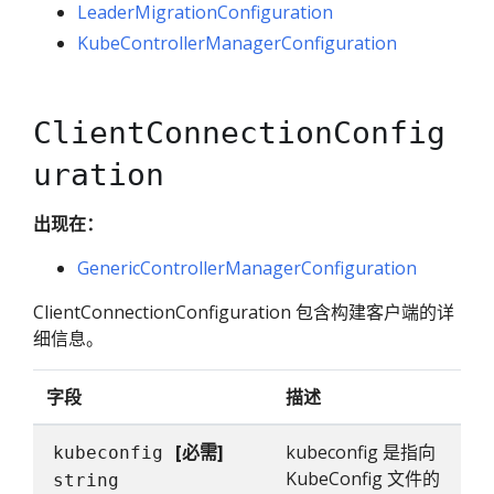
LeaderMigrationConfiguration
KubeControllerManagerConfiguration
ClientConnectionConfig
uration
出现在：
GenericControllerManagerConfiguration
ClientConnectionConfiguration 包含构建客户端的详
细信息。
字段
描述
[必需]
kubeconfig 是指向
kubeconfig
KubeConfig 文件的
string