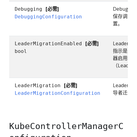
[必需]
Debugging
Debugging
保存调试
DebuggingConfiguration
置。
[必需]
LeaderMig
LeaderMigrationEnabled
指示是否
bool
器启用领
（Leader 
[必需]
LeaderMi
LeaderMigration
导者迁移
LeaderMigrationConfiguration
KubeControllerManagerC