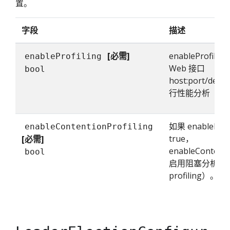
置。
字段
描述
[必需]
enableProfili
enableProfiling
Web 接口
bool
host:port/debu
行性能分析（prof
如果 enableProf
enableContentionProfiling
true，
[必需]
enableContenti
bool
启用阻塞分析（bl
profiling）。