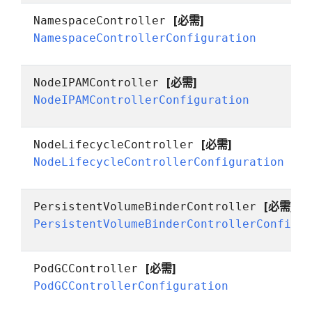
[必需]
NamespaceController
NamespaceControllerConfiguration
[必需]
NodeIPAMController
NodeIPAMControllerConfiguration
[必需]
NodeLifecycleController
NodeLifecycleControllerConfiguration
[必需]
PersistentVolumeBinderController
PersistentVolumeBinderControllerConfigu
[必需]
PodGCController
PodGCControllerConfiguration