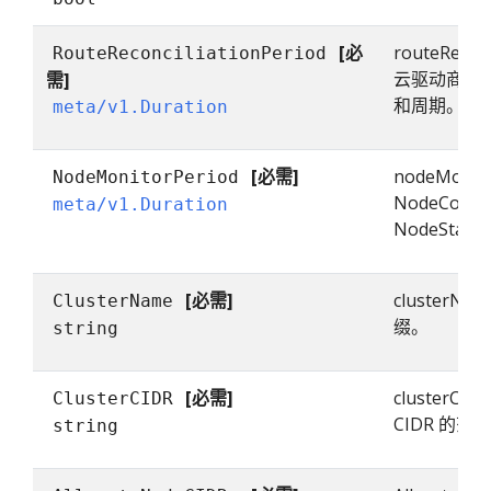
[必
routeReconc
RouteReconciliationPeriod
云驱动商为
需]
和周期。
meta/v1.Duration
[必需]
nodeMonito
NodeMonitorPeriod
NodeContr
meta/v1.Duration
NodeStat
[必需]
cluster
ClusterName
缀。
string
[必需]
clusterCI
ClusterCIDR
CIDR 的范
string