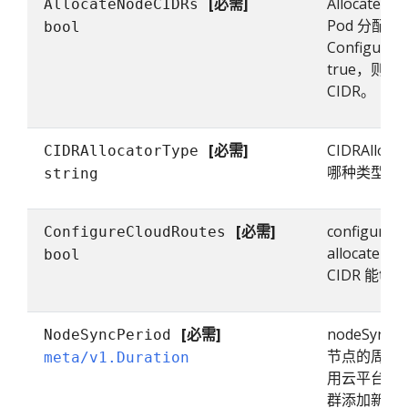
[必需]
AllocateN
AllocateNodeCIDRs
Pod 分配 C
bool
ConfigureC
true，则
CIDR。
[必需]
CIDRAlloc
CIDRAllocatorType
哪种类型的 P
string
[必需]
configure
ConfigureCloudRoutes
allocateN
bool
CIDR 能
[必需]
nodeSync
NodeSyncPeriod
节点的周期
meta/v1.Duration
用云平台的
群添加新节