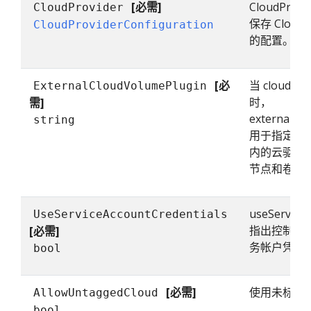
[必需]
CloudProvi
CloudProvider
保存 Cloud
CloudProviderConfiguration
的配置。
[必
当 cloudProv
ExternalCloudVolumePlugin
时，
需]
externalCl
string
用于指定插
内的云驱动用
节点和卷控
useServiceA
UseServiceAccountCredentials
指出控制器
[必需]
务帐户凭据
bool
[必需]
使用未标记
AllowUntaggedCloud
bool