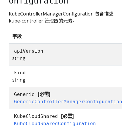
onfiguration
KubeControllerManagerConfiguration 包含描述
kube-controller 管理器的元素。
字段
apiVersion
string
kind
string
[必需]
Generic
GenericControllerManagerConfiguration
[必需]
KubeCloudShared
KubeCloudSharedConfiguration