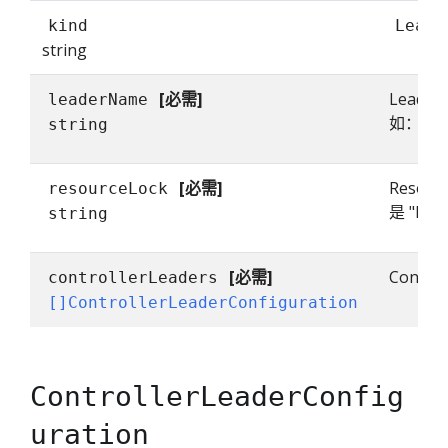
kind
Leade
string
[必需]
Lead
leaderName
如：1-20
string
[必需]
Reso
resourceLock
是 "lea
string
[必需]
Contr
controllerLeaders
[]ControllerLeaderConfiguration
ControllerLeaderConfig
uration