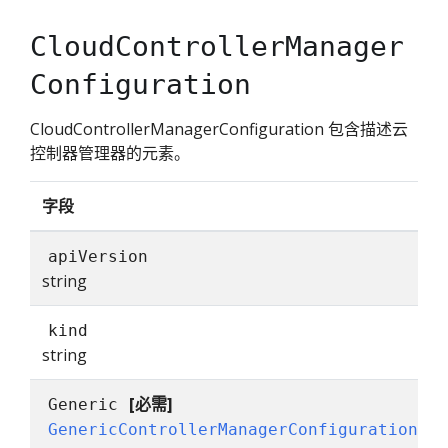
CloudControllerManager
Configuration
CloudControllerManagerConfiguration 包含描述云
控制器管理器的元素。
字段
apiVersion
string
kind
string
[必需]
Generic
GenericControllerManagerConfiguration