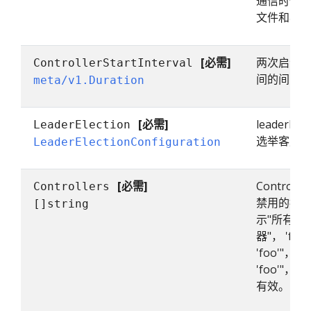
通信时使用的 
文件和客
[必需]
两次启动
ControllerStartInterval
间的间隔
meta/v1.Duration
[必需]
leaderEl
LeaderElection
选举客户
LeaderElectionConfiguration
[必需]
Control
Controllers
禁用的控制器
[]string
示"所有默
器"， 'fo
'foo'"， '
'foo'"
有效。