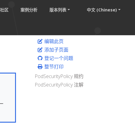
社区
案例分析
版本列表
中文 (Chinese)
编辑此页
添加子页面
登记一个问题
整节打印
PodSecurityPolicy 规约
PodSecurityPolicy 注解
一