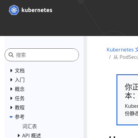
Kubernetes
从 PodSec
文档
入门
你正
概念
本： 
任务
Kub
教程
份静
参考
词汇表
API 概述