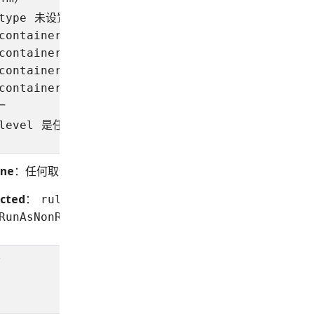
未设置或者取值为
type
、
container_t
、
container_init_t
或
container_kvm_t
之
container_engine_t
一
是任何取值
level
ine
：任何取值
icted
：
是
rule
RunAsNonRoot