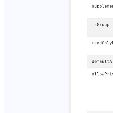
suppleme
fsGroup
readOnly
defaultA
allowPri