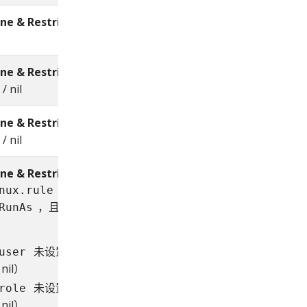
ine & Restricted
：未定义 /
ine & Restricted
：
/
false
 nil
ine & Restricted
：
/
false
 nil
ine & Restricted
：
为
nux.rule
，且
如
RunAs
options
未设置（
/ 未定义
user
""
 nil）
未设置（
/ 未定义
role
""
 nil）