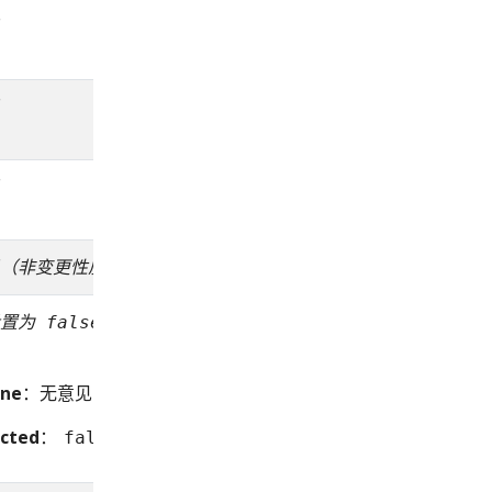
（非变更性质）
设置为
时才执行变更动
false
ine
：无意见
icted
：
false