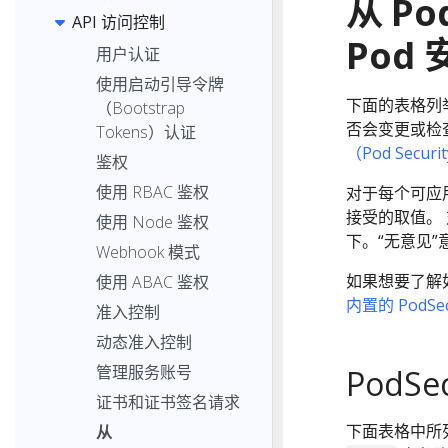
从 Po
API 访问控制
Pod
用户认证
使用启动引导令牌
下面的表格列
（Bootstrap
否会变更或检查
Tokens）认证
（Pod Securi
鉴权
使用 RBAC 鉴权
对于每个可应
接受的取值。
使用 Node 鉴权
下。“无意见”
Webhook 模式
如果想要了解
使用 ABAC 鉴权
内置的 PodSe
准入控制
动态准入控制
管理服务账号
PodSec
证书和证书签名请求
下面表格中所
从