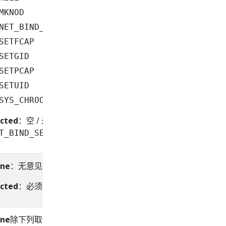
MKNOD
NET_BIND_SERVICE
SETFCAP
SETGID
SETPCAP
SETUID
SYS_CHROOT
icted
：空 / 未定义 / nil 或
仅
包
的列表
T_BIND_SERVICE
ine
：无意见
icted
：必须包含
ALL
ine
除下列取值之外的任何值