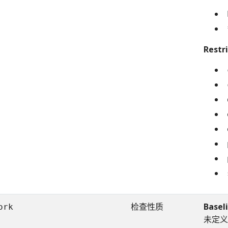
Restr
检查性质
Basel
ork
未定义 /