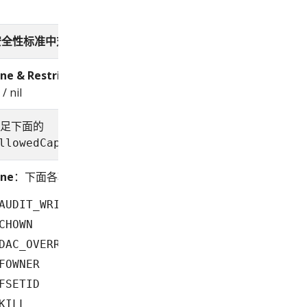
 安全性标准中对应设置
ine & Restricted
:
/
false
 nil
足下面的
llowedCapabilities
ine
：下面各项的子集
AUDIT_WRITE
CHOWN
DAC_OVERRIDE
FOWNER
FSETID
KILL