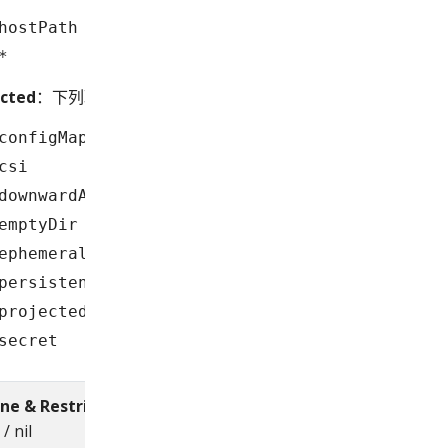
hostPath
*
icted
：下列取值的子集
configMap
csi
downwardAPI
emptyDir
ephemeral
persistentVolumeClaim
projected
secret
ine & Restricted
：
/
false
 nil