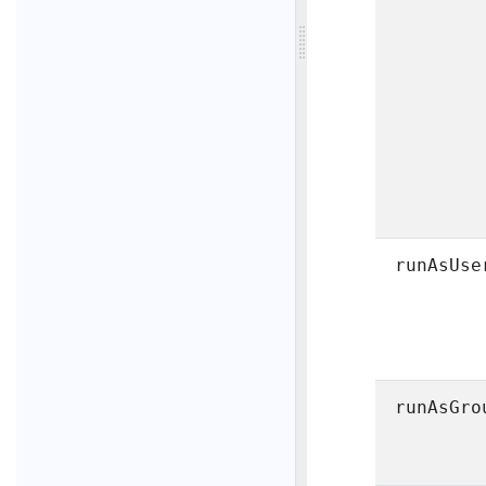
runAsUse
runAsGro