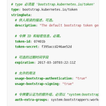
# type 必须是 'bootstrap.kubernetes.io/token'
type
:
bootstrap.kubernetes.io/token
stringData
:
# 供人阅读的描述，可选。
description
:
"The default bootstrap token genera
# 令牌 ID 和秘密信息，必需。
token-id
:
07401b
token-secret
:
f395accd246ae52d
# 可选的过期时间字段
expiration
:
2017-03-10T03:22:11Z
# 允许的用法
usage-bootstrap-authentication
:
"true"
usage-bootstrap-signing
:
"true"
# 令牌要认证为的额外组，必须以 "system:bootstrapper
auth-extra-groups
:
system:bootstrappers:worker,s