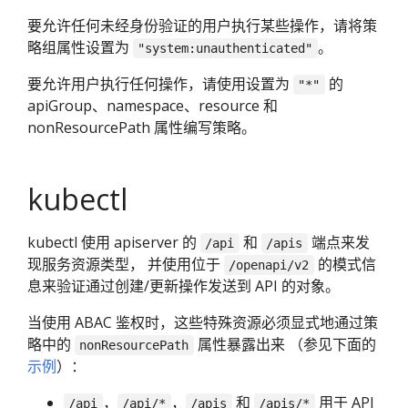
要允许任何未经身份验证的用户执行某些操作，请将策
略组属性设置为
。
"system:unauthenticated"
要允许用户执行任何操作，请使用设置为
的
"*"
apiGroup、namespace、resource 和
nonResourcePath 属性编写策略。
kubectl
kubectl 使用 apiserver 的
和
端点来发
/api
/apis
现服务资源类型， 并使用位于
的模式信
/openapi/v2
息来验证通过创建/更新操作发送到 API 的对象。
当使用 ABAC 鉴权时，这些特殊资源必须显式地通过策
略中的
属性暴露出来 （参见下面的
nonResourcePath
示例
）：
，
，
和
用于 API
/api
/api/*
/apis
/apis/*