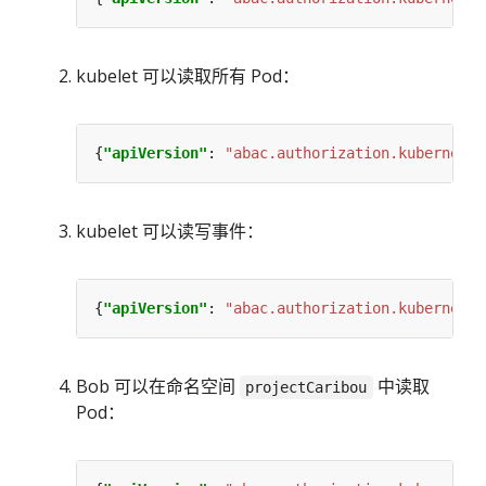
kubelet 可以读取所有 Pod：
{
"apiVersion"
: 
"abac.authorization.kubernetes
kubelet 可以读写事件：
{
"apiVersion"
: 
"abac.authorization.kubernetes
Bob 可以在命名空间
中读取
projectCaribou
Pod：