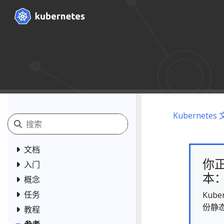
Kubernetes
文档
你正
入门
本： 
概念
任务
Kub
份静
教程