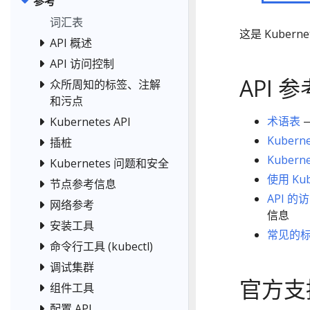
参考
词汇表
这是 Kuber
API 概述
API 访问控制
API 参
众所周知的标签、注解
和污点
术语表
—
Kubernetes API
Kubern
插桩
Kubern
Kubernetes 问题和安全
使用 Kub
节点参考信息
API 的
网络参考
信息
安装工具
常见的
命令行工具 (kubectl)
调试集群
官方支
组件工具
配置 API