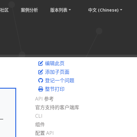
社区
案例分析
版本列表
中文 (Chinese)
编辑此页
添加子页面
登记一个问题
整节打印
API 参考
官方支持的客户端库
CLI
一
组件
配置 API