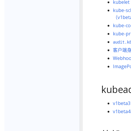
kubel
kube-s
（v1bet
kube-c
kube-p
audit.k
客户端身份
Webhoo
ImagePo
kubea
v1beta3
v1beta4