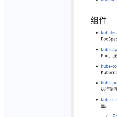
组件
kubelet
PodS
kube-ap
Pod、
kube-co
Kuber
kube-pr
执行轮流 
kube-sc
量。
调