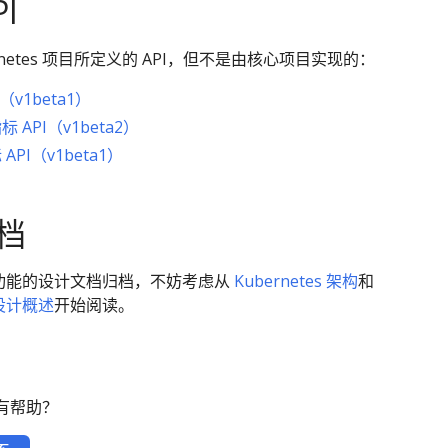
I
rnetes 项目所定义的 API，但不是由核心项目实现的：
（v1beta1）
 API（v1beta2）
API（v1beta1）
档
tes 功能的设计文档归档，不妨考虑从
Kubernetes 架构
和
s 设计概述
开始阅读。
有帮助？