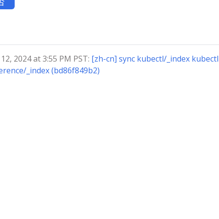
否
, 2024 at 3:55 PM PST:
[zh-cn] sync kubectl/_index kubectl
erence/_index (bd86f849b2)