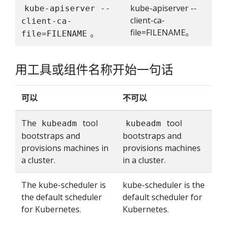
kube-apiserver --
kube-apiserver --
client-ca-
client-ca-
file=FILENAME。
。
file=FILENAME
用工具或组件名称开始一句话
可以
不可以
The
tool
tool
kubeadm
kubeadm
bootstraps and
bootstraps and
provisions machines in
provisions machines
a cluster.
in a cluster.
The kube-scheduler is
kube-scheduler is the
the default scheduler
default scheduler for
for Kubernetes.
Kubernetes.