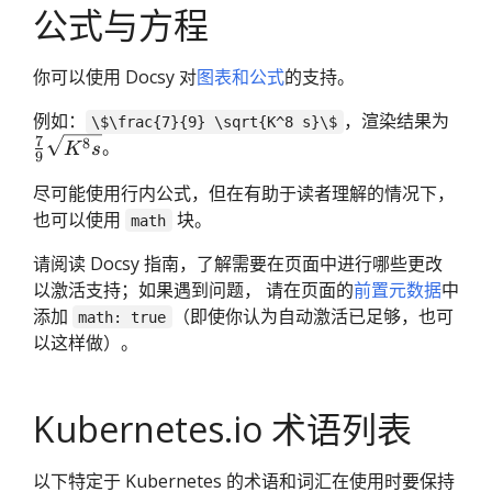
公式与方程
你可以使用 Docsy 对
图表和公式
的支持。
\fra
例如：
，渲染结果为
\$\frac{7}{9} \sqrt{K^8 s}\$
7
{9}
8
。
K
s
9
\sqr
尽可能使用行内公式，但在有助于读者理解的情况下，
s}
也可以使用
块。
math
请阅读 Docsy 指南，了解需要在页面中进行哪些更改
以激活支持；如果遇到问题， 请在页面的
前置元数据
中
添加
（即使你认为自动激活已足够，也可
math: true
以这样做）。
Kubernetes.io 术语列表
以下特定于 Kubernetes 的术语和词汇在使用时要保持