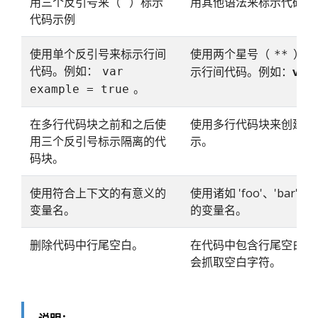
用三个反引号来（```）标示
用其他语法来标示代码示
代码示例
使用单个反引号来标示行间
使用两个星号（
）或
**
代码。例如：
示行间代码。例如：
var 
var
。
example = true
在多行代码块之前和之后使
使用多行代码块来创建示
用三个反引号标示隔离的代
示。
码块。
使用符合上下文的有意义的
使用诸如 'foo'、'bar' 
变量名。
的变量名。
删除代码中行尾空白。
在代码中包含行尾空白，
会抓取空白字符。