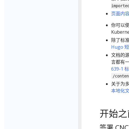
importe
页面内
你可以
Kubern
除了标准
Hugo 
文档的
言都有
639-1 
/conten
关于为
本地化
开始之
签署 CNC