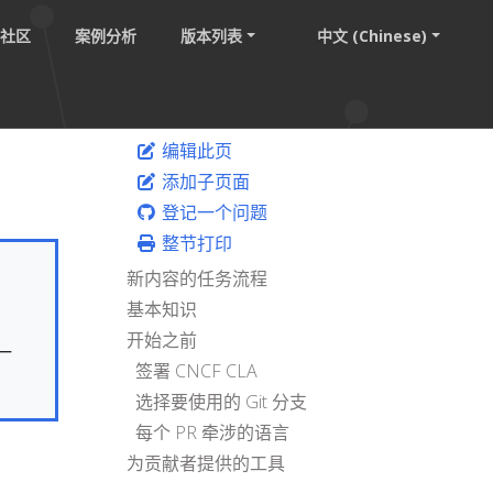
社区
案例分析
版本列表
中文 (Chinese)
编辑此页
添加子页面
登记一个问题
整节打印
新内容的任务流程
基本知识
开始之前
一
签署 CNCF CLA
选择要使用的 Git 分支
每个 PR 牵涉的语言
为贡献者提供的工具