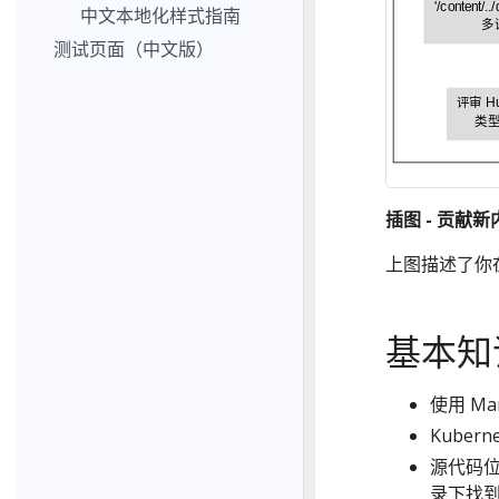
'/content
中文本地化样式指南
多
测试页面（中文版）
评审 H
类
插图 - 贡献
上图描述了你
基本知
使用 Ma
Kuber
源代码
录下找到