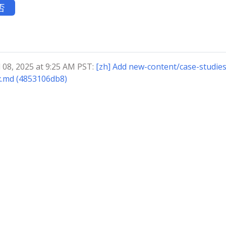
否
8, 2025 at 9:25 AM PST:
[zh] Add new-content/case-studie
x.md (4853106db8)