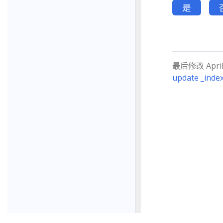
是
最后修改 April 0
update _inde