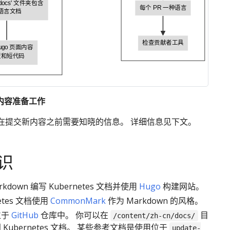
/../docs' 文件夹包含
每个 PR 一种语言
语言文档
检查贡献者工具
ugo 页面内容
型和短代码
新内容准备工作
在提交新内容之前需要知晓的信息。 详细信息见下文。
识
rkdown 编写 Kubernetes 文档并使用
Hugo
构建网站。
netes 文档使用
CommonMark
作为 Markdown 的风格。
位于
GitHub
仓库中。 你可以在
目
/content/zh-cn/docs/
 Kubernetes 文档。 某些参考文档是使用位于
update-