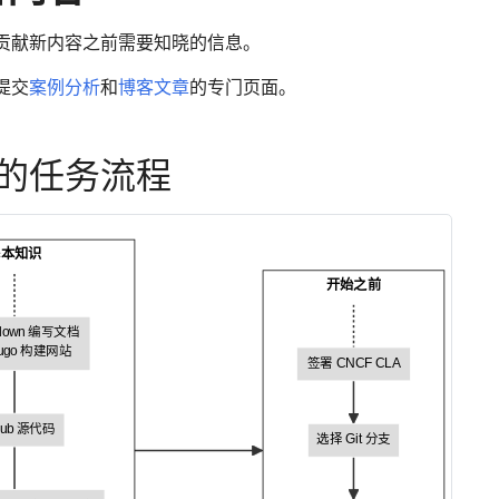
贡献新内容之前需要知晓的信息。
提交
案例分析
和
博客文章
的专门页面。
的任务流程
基本知识
开始之前
kdown 编写文档
ugo 构建网站
签署 CNCF CLA
Hub 源代码
选择 Git 分支