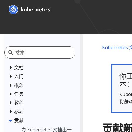
Kubernetes
文档
你正
入门
本： 
概念
任务
Kub
份静
教程
参考
贡献
贡献
为 Kubernetes 文档出一