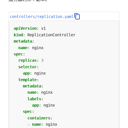
controllers/replication.yaml
apiVersion
:
v1
kind
:
ReplicationController
metadata
:
name
:
nginx
spec
:
replicas
:
3
selector
:
app
:
nginx
template
:
metadata
:
name
:
nginx
labels
:
app
:
nginx
spec
:
containers
:
- 
name
:
nginx