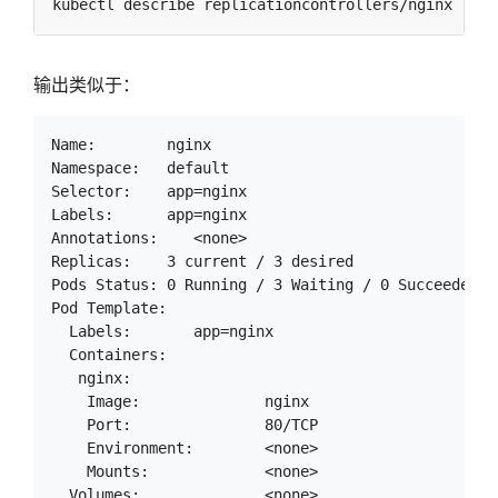
输出类似于：
Name:        nginx

Namespace:   default

Selector:    app=nginx

Labels:      app=nginx

Annotations:    <none>

Replicas:    3 current / 3 desired

Pods Status: 0 Running / 3 Waiting / 0 Succeeded / 
Pod Template:

  Labels:       app=nginx

  Containers:

   nginx:

    Image:              nginx

    Port:               80/TCP

    Environment:        <none>

    Mounts:             <none>

  Volumes:              <none>
