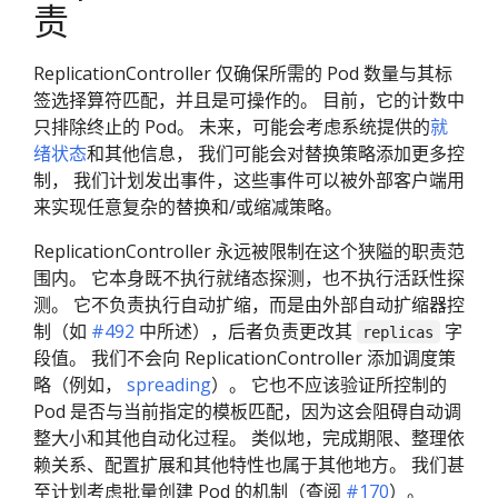
责
ReplicationController 仅确保所需的 Pod 数量与其标
签选择算符匹配，并且是可操作的。 目前，它的计数中
只排除终止的 Pod。 未来，可能会考虑系统提供的
就
绪状态
和其他信息， 我们可能会对替换策略添加更多控
制， 我们计划发出事件，这些事件可以被外部客户端用
来实现任意复杂的替换和/或缩减策略。
ReplicationController 永远被限制在这个狭隘的职责范
围内。 它本身既不执行就绪态探测，也不执行活跃性探
测。 它不负责执行自动扩缩，而是由外部自动扩缩器控
制（如
#492
中所述），后者负责更改其
字
replicas
段值。 我们不会向 ReplicationController 添加调度策
略（例如，
spreading
）。 它也不应该验证所控制的
Pod 是否与当前指定的模板匹配，因为这会阻碍自动调
整大小和其他自动化过程。 类似地，完成期限、整理依
赖关系、配置扩展和其他特性也属于其他地方。 我们甚
至计划考虑批量创建 Pod 的机制（查阅
#170
）。