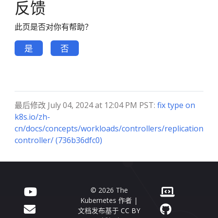
反馈
此页是否对你有帮助？
是
否
最后修改 July 04, 2024 at 12:04 PM PST:
fix type on
k8s.io/zh-
cn/docs/concepts/workloads/controllers/replication
controller/ (736b36dfc0)
© 2026 The
Kubernetes 作者 |
文档发布基于
CC BY