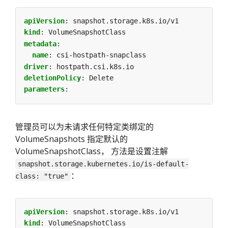
apiVersion
:
snapshot.storage.k8s.io/v1
kind
:
VolumeSnapshotClass
metadata
:
name
:
csi-hostpath-snapclass
driver
:
hostpath.csi.k8s.io
deletionPolicy
:
Delete
parameters
:
管理员可以为未请求任何特定类绑定的
VolumeSnapshots 指定默认的
VolumeSnapshotClass， 方法是设置注解
snapshot.storage.kubernetes.io/is-default-
：
class: "true"
apiVersion
:
snapshot.storage.k8s.io/v1
kind
:
VolumeSnapshotClass