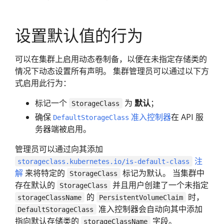
设置默认值的行为
可以在集群上启用动态卷制备，以便在未指定存储类的
情况下动态设置所有声明。 集群管理员可以通过以下方
式启用此行为：
标记一个
为
默认
；
StorageClass
确保
准入控制器
在 API 服
DefaultStorageClass
务器端被启用。
管理员可以通过向其添加
注
storageclass.kubernetes.io/is-default-class
解
来将特定的
标记为默认。 当集群中
StorageClass
存在默认的
并且用户创建了一个未指定
StorageClass
的
时，
storageClassName
PersistentVolumeClaim
准入控制器会自动向其中添加
DefaultStorageClass
指向默认存储类的
字段。
storageClassName