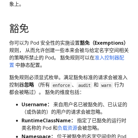
象上。
豁免
你可以为 Pod 安全性的实施设置
豁免（Exemptions）
规则， 从而允许创建一些本来会被与给定名字空间相关
的策略所禁止的 Pod。 豁免规则可以在
准入控制器配
置
中静态配置。
豁免规则必须显式枚举。满足豁免标准的请求会被准入
控制器
忽略
（所有
、
和
行为
enforce
audit
warn
都会被略过）。 豁免的维度包括：
Username：
来自用户名已被豁免的、已认证的
（或伪装的）的用户的请求会被忽略。
RuntimeClassName：
指定了已豁免的运行时
类名称的 Pod 和
负载资源
会被忽略。
Namespace：
位于被豁免的名字空间中的 Pod