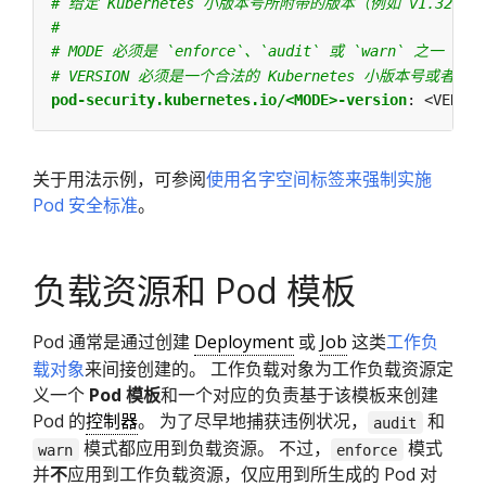
# 给定 Kubernetes 小版本号所附带的版本（例如 v1.32）
#
# MODE 必须是 `enforce`、`audit` 或 `warn` 之一
# VERSION 必须是一个合法的 Kubernetes 小版本号或者 `la
pod-security.kubernetes.io/<MODE>-version
:
<VERSIO
关于用法示例，可参阅
使用名字空间标签来强制实施
Pod 安全标准
。
负载资源和 Pod 模板
Pod 通常是通过创建
Deployment
或
Job
这类
工作负
载对象
来间接创建的。 工作负载对象为工作负载资源定
义一个
Pod 模板
和一个对应的负责基于该模板来创建
Pod 的
控制器
。 为了尽早地捕获违例状况，
和
audit
模式都应用到负载资源。 不过，
模式
warn
enforce
并
不
应用到工作负载资源，仅应用到所生成的 Pod 对