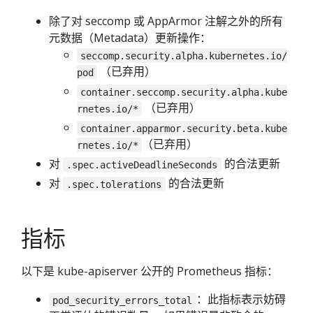
除了对 seccomp 或 AppArmor 注解之外的所有
元数据（Metadata）更新操作：
seccomp.security.alpha.kubernetes.io/
（已弃用）
pod
container.seccomp.security.alpha.kube
（已弃用）
rnetes.io/*
container.apparmor.security.beta.kube
（已弃用）
rnetes.io/*
对
的合法更新
.spec.activeDeadlineSeconds
对
的合法更新
.spec.tolerations
指标
以下是 kube-apiserver 公开的 Prometheus 指标：
：此指标表示妨碍
pod_security_errors_total