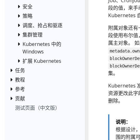
Job、CronJ
安全
段的值，来手
Kubernet
策略
调度、抢占和驱逐
附属对象还有
集群管理
段使用布尔值
属主对象。 如
Kubernetes 中的
Windows
metadata.own
blockOwnerDe
扩展 Kubernetes
blockOwnerDe
任务
集。
教程
Kuberne
参考
资源更改此字
贡献
删除。
测试页面（中文版）
说明：
根据设计，
围的附属可