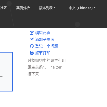
社区
案例分析
版本列表
中文 (Chinese)
编辑此页
添加子页面
登记一个问题
整节打印
对象规约中的属主引用
属主关系与 Finalizer
接下来
一