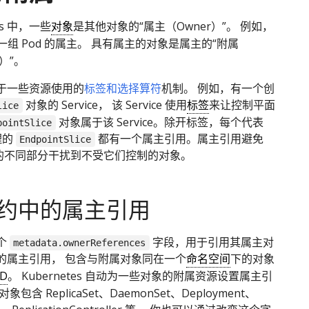
tes 中，一些
对象
是其他对象的“属主（Owner）”。 例如，
一组 Pod 的属主。 具有属主的对象是属主的“附属
t）”。
于一些资源使用的
标签和选择算符
机制。 例如，有一个创
对象的 Service， 该 Service 使用
标签
来让控制平面
lice
对象属于该 Service。除开标签，每个代表
pointSlice
管理的
都有一个属主引用。属主引用避免
EndpointSlice
tes 的不同部分干扰到不受它们控制的对象。
约中的属主引用
个
字段，用于引用其属主对
metadata.ownerReferences
的属主引用， 包含与附属对象同在一个
命名空间
下的对象
ID
。 Kubernetes 自动为一些对象的附属资源设置属主引
包含 ReplicaSet、DaemonSet、Deployment、