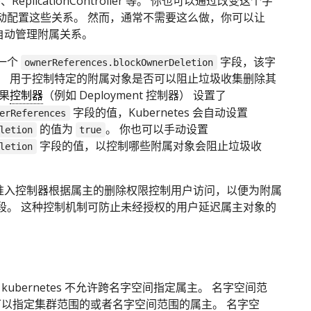
ob、ReplicationController 等。 你也可以通过改变这个字
动配置这些关系。 然而，通常不需要这么做，你可以让
es 自动管理附属关系。
一个
字段，该字
ownerReferences.blockOwnerDeletion
， 用于控制特定的附属对象是否可以阻止垃圾收集删除其
果
控制器
（例如 Deployment 控制器） 设置了
字段的值，Kubernetes 会自动设置
erReferences
的值为
。 你也可以手动设置
letion
true
字段的值，以控制哪些附属对象会阻止垃圾收
letion
tes 准入控制器根据属主的删除权限控制用户访问，以便为附属
段。 这种控制机制可防止未经授权的用户延迟属主对象的
kubernetes 不允许跨名字空间指定属主。 名字空间范
以指定集群范围的或者名字空间范围的属主。 名字空