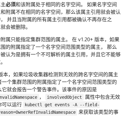
属主
必须
和该附属处于相同的名字空间。 如果名字空间
主和附属不在相同的名字空间，那么该属主引用就会被认
， 并且当附属的所有属主引用都被确认不再存在之
属就会被删除。
附属只能指定集群范围的属主。 在 v1.20+ 版本，如果
围的附属指定了一个名字空间范围类型的属主， 那么
会被认为是拥有一个不可解析的属主引用，并且它不能够
收。
20+ 版本，如果垃圾收集器检测到无效的跨名字空间的属主
者一个集群范围的附属指定了一个名字空间范围类型的
么它就会报告一个警告事件。该事件的原因是
，
属性中包含无效
nvalidNamespace
involvedObject
你可以运行
kubectl get events -A --field-
来获取该类型的事
reason=OwnerRefInvalidNamespace