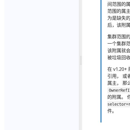
间范围的
范围的属
为是缺失的
后，该附
集群范围的
一个集群范
该附属就
被垃圾回
在 v1.
引用， 或
属主， 那
OwnerRefI
的附属。 
selector=
件。